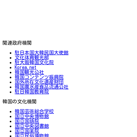
関連政府機関
駐日本国大韓民国大使館
文化体育観光部
駐大阪韓国文化院
Korea.net
韓国観光公社
韓国コンテンツ振興院
国外所在文化遺産財団
韓国農水産食品流通公社
駐日韓国教育院
韓国の文化機関
韓国芸術総合学校
国立中央博物館
国立国語院
国立中央図書館
国立国楽院
国立民俗博物館