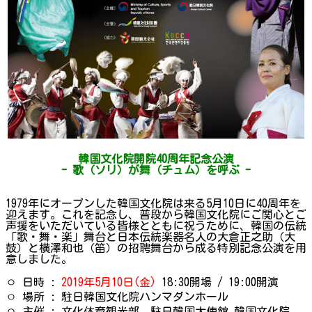
韓国文化院開院
40
周年記念公演
-
歌（ソリ）が舞（チュム）を呼ぶ -
1979年にオープンした韓国文化院は来る5月10日に40周年を
迎えます。これを記念し、普段から韓国文化院にご関心とご
声援をいただいている皆様とともに祝うために、韓国の伝統
「歌・舞・楽」舞台と日本伝統楽器名人の大倉正之助（大
鼓）と横澤和也（笛）の招聘舞台から成る特別記念公演を用
意しました。
ㅇ 日時 :
2019年5月10日(金)
18:30開場 / 19:00開演
ㅇ 場所 : 駐日韓国文化院ハンマダンホール
ㅇ 主催 : 文化体育観光部、駐日韓国大使館 韓国文化院