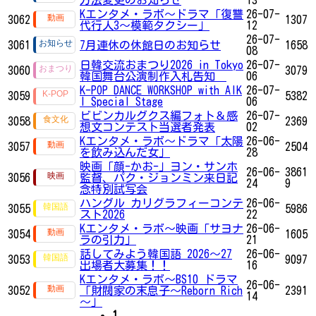
Kエンタメ・ラボ～ドラマ「復讐
26-07-
3062
1307
代行人3～模範タクシー」
12
26-07-
3061
7月連休の休館日のお知らせ
1658
08
日韓交流おまつり2026 in Tokyo
26-07-
3060
3079
韓国舞台公演制作入札告知
06
K-POP DANCE WORKSHOP with AIK
26-07-
3059
5382
I Special Stage
06
ビビンカルグクス編フォト＆感
26-07-
3058
2369
想文コンテスト当選者発表
02
Kエンタメ・ラボ～ドラマ「太陽
26-06-
3057
2504
を飲み込んだ女」
28
映画「顔-かお-」ヨン・サンホ
26-06-
3861
3056
監督、パク・ジョンミン来日記
24
9
念特別試写会
ハングル カリグラフィーコンテ
26-06-
3055
5986
スト2026
22
Kエンタメ・ラボ～映画「サヨナ
26-06-
3054
1605
ラの引力」
21
話してみよう韓国語 2026～27
26-06-
3053
9097
出場者大募集！！
16
Kエンタメ・ラボ～BS10 ドラマ
26-06-
3052
「財閥家の末息子～Reborn Rich
2391
14
～」
1