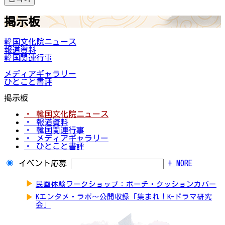
掲示板
韓国文化院ニュース
報道資料
韓国関連行事
メディアギャラリー
ひとこと書評
掲示板
・ 韓国文化院ニュース
・ 報道資料
・ 韓国関連行事
・ メディアギャラリー
・ ひとこと書評
イベント応募
+ MORE
▶
民画体験ワークショップ：ポーチ・クッションカバー
▶
Kエンタメ・ラボ～公開収録「集まれ！K-ドラマ研究
会」