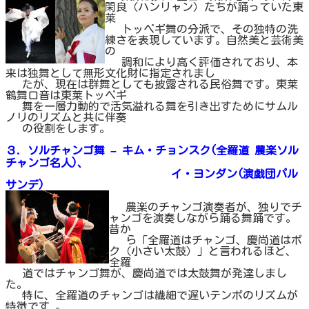
閑良（ハンリャン）たちが踊っていた東
莱
トッペギ舞の分派で、その独特の洗
練さを表現しています。自然美と芸術美
の
調和により高く評価されており、本
来は独舞として無形文化財に指定されまし
たが、現在は群舞としても披露される民俗舞です。東莱
鶴舞口音は東莱トッペギ
舞を一層力動的で活気溢れる舞を引き出すためにサムル
ノリのリズムと共に伴奏
の役割をします。
３. ソルチャンゴ舞 – キム・チョンスク(全羅道 農楽ソル
チャンゴ名人)、
イ・ヨンダン(演戯団パル
サンデ)
農楽のチャンゴ演奏者が、独りでチ
ャンゴを演奏しながら踊る舞踊です。
昔か
ら「全羅道はチャンゴ、慶尚道はポ
ク（小さい太鼓）」と言われるほど、
全羅
道ではチャンゴ舞が、慶尚道では太鼓舞が発達しまし
た。
特に、全羅道のチャンゴは繊細で遅いテンポのリズムが
特徴です 。