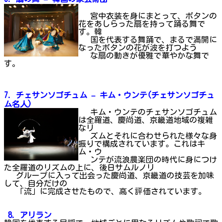
宮中衣装を身にまとって、ボタンの
花をあしらった扇を持って踊る舞で
す。韓
国を代表する舞踊で、まるで満開に
なったボタンの花が波を打つよう
な扇の動きが優雅で華やかな舞で
す。
7.
チェサンソゴチュム – キム
・
ウンテ(チェサンソゴチュ
ム名人)
キム・ウンテのチェサンソゴチュム
は全羅道、慶尚道、京畿道地域の複雑
なリ
ズムとそれに合わせられた様々な身
振りで構成されています。これはキ
ム・ウ
ンテが流浪農楽団の時代に身につけ
た全羅道のリズムの上に、後日サムルノリ
グループに入って出会った慶尚道、京畿道の技芸を加味
して、自分だけの
「流」に完成させたもので、高く評価されています。
8.
アリラン