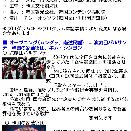
ㅇ 主管 : 韓国文化財財団
ㅇ 協力 : 韓国観光公社、韓国コンテンツ振興院
ㅇ 演出：チン・オクソプ(韓国文化財財団理事長)
≪プログラム≫
※プログラムは諸事情により変更になる場
合があります。
■ オ
ー
プニング
(
ムングッ、南道民謡) – 演
戯団パルサン
デ、
韓国の家
芸術団、キム・シンヨン
〇 演戯団パルサンデ
60-70年代に全国を舞台に芸能を披
露していた「女性農楽団」を復活させ
るた
めに設立された団体で、2012年麗水
（ヨス）EXPO公式団体に指定され、正
式
活動をスタートしました。
歌唱と舞踊、風物ノリなどを含む総合芸能を目指し、
2014、2015年には企画
公演<無風 国立劇場>の全席売り切れを成し遂げるなど芸
術性を認めら
れています。現在、世界各国の舞台やお祭りなどでも高
評価を受けている歌舞
楽団体です。
〇 韓国の家芸術団