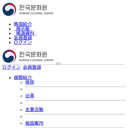
韓国紹介
掲示板
報道資料
会員登録
ログイン
ログイン
会員登録
한국어
機関紹介
挨拶
沿革
主要活動
施設案内