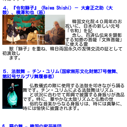
４. 『令和獅子』（Reiwa Shishi）－ 大倉正之助（大
鼓）、横澤和也（笛）
韓国文化院４０周年のお
祝いに、日本の新しい元号
「令和」を記
念し、百済仏伝来を顕彰
する知恵の菩薩「文殊菩薩」
に使える霊
獣「獅子」を重ね、韓日両国永久の友情交流の証として
初演致し
ます。
５. 法鼓舞 – チン・ユリム(
国家無形文化財第27号僧舞、
第
92
号サルプリ舞履修者
)
仏教儀式の際に使用する法鼓を叩きながら踊る
舞です。チン・ユリムによる法鼓舞はリズム
と状況に合わせて即興で披露する身振りが逸品
です。特に、華やかな太鼓リズムと仏教の世
俗的な音楽からなる身振りは、時には真摯に、
時には愉快に披露されます。
6.
扇の舞 – 韓国の家
芸術団