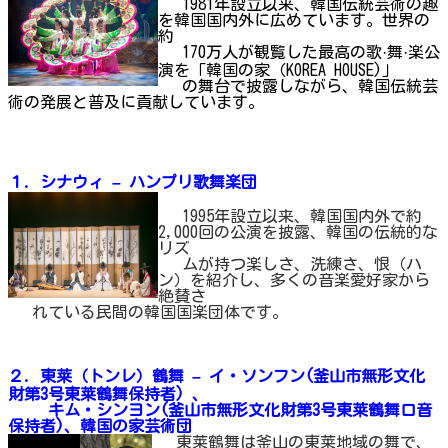
1981年設立以来、韓国伝統芸術の趣
を韓国国内外に広めています。世界の
約
170万人が観覧した最高の歌·舞·楽公
演を「韓国の家（KOREA HOUSE)」
の舞台で披露しながら、韓国伝統芸
術の発展と普及に貢献しています。
１. シナウィ – ハンプリ歌舞楽団
1995年設立以来、韓国国内外で約
2,000回の公演を披露、韓国の伝統的な
リズ
ムが持つ楽しさ、洗練さ、恨（ハ
ン）を紹介し、多くの音楽愛好家から
絶賛さ
れている民間の韓国国楽団体です。
２. 東
莱
（トンレ）鶴舞 –
イ・ソンフン(釜山市無形文化
財第3号東莱鶴舞保持者) 、
キム・シンヨン(釜山市無形文化財第3号東莱鶴舞口音
保持者)、韓国の家芸術団
東莱鶴舞は釜山の東莱地域の舞で、