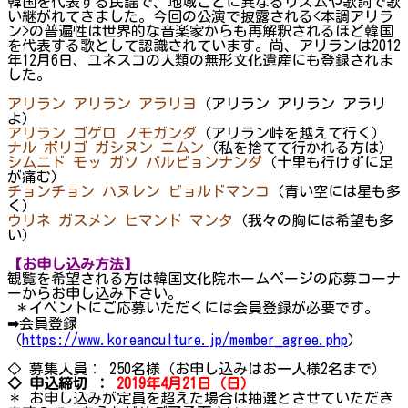
韓国を代表する民謡で、地域ごとに異なるリズムや歌詞で歌
い継がれてきました。今回の公演で披露される<本調アリラ
ン>の普遍性は世界的な音楽家からも再解釈されるほど韓国
を代表する歌として認識されています。尚、アリランは2012
年12月6日、ユネスコの人類の無形文化遺産にも登録されま
した。
アリラン アリラン アラリヨ
（アリラン アリラン アラリ
よ）
アリラン ゴゲロ ノモガンダ
（アリラン峠を越えて行く）
ナル ボリゴ ガシヌン ニムン
（私を捨てて行かれる方は）
シムニド モッ ガソ バルビョンナンダ
（十里も行けずに足
が痛む）
チョンチョン ハヌレン ビョルドマンコ
（青い空には星も多
く）
ウリネ ガスメン ヒマンド マンタ
（我々の胸には希望も多
い）
【お申し込み方法】
観覧を希望される方は韓国文化院ホームページの応募コーナ
ーからお申し込み下さい。
＊イベントにご応募いただくには会員登録が必要です。
➡会員登録
（
https://www.koreanculture.jp/member_agree.php
）
◇ 募集人員： 250名様（お申し込みはお一人様2名まで）
◇
申込締切
：
2019
年4月21日（日）
＊ お申し込みが定員を超えた場合は抽選とさせていただき