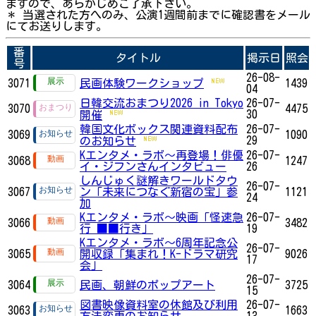
ますので、あらかじめご了承下さい。
＊ 当選された方へのみ、公演1週間前までに確認書をメール
にてお送りします。
番
タイトル
掲示日
照会
号
26-08-
3071
民画体験ワークショップ
1439
04
日韓交流おまつり2026 in Tokyo
26-07-
3070
4475
30
開催
韓国文化ボックス関連資料配布
26-07-
3069
1090
29
のお知らせ
Kエンタメ・ラボ～再登場！俳優
26-07-
3068
1247
イ・ジフンさんインタビュー
26
しんじゅく謎解きワールドタウ
26-07-
3067
ン「未来につなぐ新宿の宝」参
1121
24
加
Kエンタメ・ラボ～映画「怪速急
26-07-
3066
3482
行 ■■行き」
19
Kエンタメ・ラボ～6周年記念公
26-07-
3065
開収録「集まれ！K-ドラマ研究
9026
17
会」
26-07-
3064
民画、朝鮮のポップアート
3725
15
図書映像資料室の休館及び利用
26-07-
3063
1663
方法変更のお知らせ
13