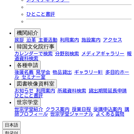
ひとこと書評
機関紹介
挨拶
沿革
主要活動
利用案内
施設案内
アクセス
韓国文化院行事
カレンダーで検索
分野別検索
メディアギャラリー
報
道資料検索
各種申請
後援名義
見学会
物品貸出
ギャラリーMI
多目的ホー
ル
セミナー室
図書映像資料室
お知らせ
利用案内
所蔵資料検索
貸出期間延長申請
ひとこと書評
世宗学堂
世宗学堂紹介
クラス案内
授業日程
受講申込案内
講
師プロフィール
世宗学堂ジャーナル
よくある質問
日本語
한국어