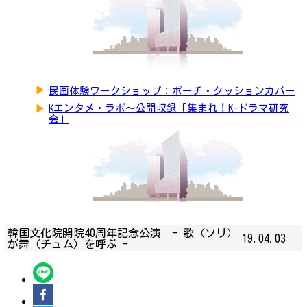
▶
民画体験ワークショップ：ポーチ・クッションカバー
▶
Kエンタメ・ラボ～公開収録「集まれ！K-ドラマ研究
会」
韓国文化院開院40周年記念公演 - 歌（ソリ）
19.04.03
が舞（チュム）を呼ぶ -