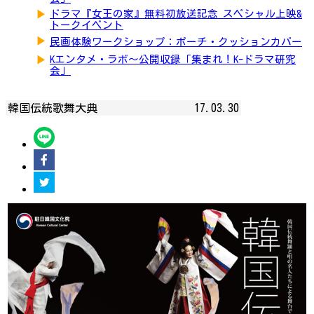
▶
ドラマ『女王の家』無料初放送記念 スペシャル上映&
トークイベント
▶
民画体験ワークショップ：ポーチ・クッションカバー
▶
Kエンタメ・ラボ～公開収録「集まれ！K-ドラマ研究
会」
韓国伝統歌舞大典
17.03.30