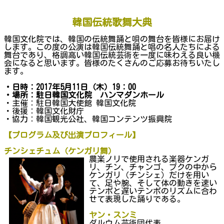
韓国伝統歌舞大典
韓国文化院では、韓国の伝統舞踊と唄の舞台を皆様にお届け
します。この度の公演は韓国伝統舞踊と唱の名人たちによる
舞台であり、格調高い韓国伝統芸術を一度に味わえる良い機
会になると思います。皆様のたくさんのご応募お待ちいたし
ます。
・日時：2017年5月11日（木）19：00
・場所：駐日韓国文化院 ハンマダンホール
・主催：駐日韓国大使館 韓国文化院
・後援：韓国文化財庁
・協力：韓国観光公社、韓国コンテンツ振興院
【プログラム及び出演プロフィール】
チンシェチュム（ケンガリ舞）
農楽ノリで使用される楽器ケンガ
リ、チン、チャンゴ、プクの中から
ケンガリ（チンシェ）だけを用い
て、足や腕、そして体の動きを速い
テンポと遅いテンポのリズムに合わ
せて表現した踊りである。
ヤン・スンミ
ダルウム芸術団代表