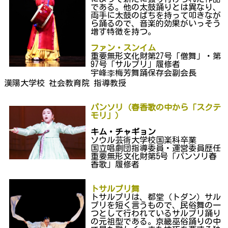
である。他の太鼓踊りとは異なり、
両手に太鼓のばちを持って叩きなが
ら踊るので、音楽的効果がいっそう
増す特徴を持つ。
ファン・
スンイム
重要無形文化財第27号「僧舞」・第
97号「サルプリ」履修者
宇峰李梅芳舞踊保存会副会長
漢陽大学校 社会教育院 指導教授
パンソリ（春香歌の中から「スクテ
モリ」）
キム・チャギョン
ソウル芸術大学校国楽科卒業
国立唱劇団指導委員・運営委員歴任
重要無形文化財第5号「パンソリ春
香歌」履修者
トサルプリ舞
トサルプリは、都堂（トダン）サル
プリを短く言うもので、民俗舞の一
つとして行われているサルプリ踊り
の元祖型である。京畿巫俗踊りの中