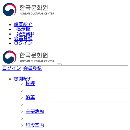
韓国紹介
掲示板
報道資料
会員登録
ログイン
ログイン
会員登録
한국어
機関紹介
挨拶
沿革
主要活動
施設案内