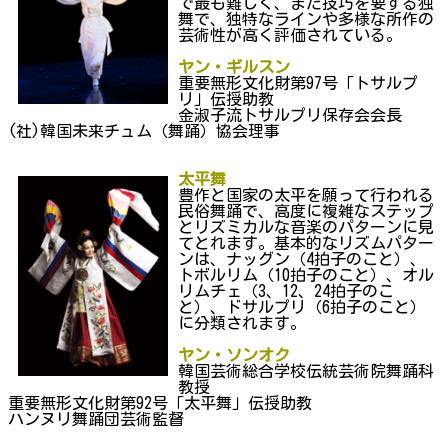
で最も難しく、また技巧を要する独
舞で、独特なラインや多様な所作の
芸術性が高く評価されている。
ヤン・
ギルスン
重要無形文化財第97号「トサルプ
リ」伝授助教
金淑子流トサルプリ保存会会長
(社)韓国未来チュム（舞踊）協会理事
太平舞
豊作と国家の太平を願って行われる
民俗舞踊で、高度に複雑なステップ
とリズミカルな音楽のパターンに見
てとれます。基本的なリズムパター
ンは、ナッグン（4拍子のこと）、
トボルリム（10拍子のこと）、オル
リムチェ（3、12、24拍子のこ
と）、ドサルプリ（6拍子のこと）
に分類されます。
ヤン
・
ソンオク
韓国芸術総合学校伝統芸術院舞踊科
教授
重要無形文化財第92号「太平舞」伝授助教
ハンヌリ舞踊団芸術監督