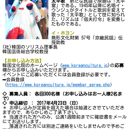
太平歌
新たな民謡で原題は「太平
宴」である。1945年以降に名唱イ・
ウンジュがタイトルと歌詞を変えて
歌った「太平歌」として世に知られ
た。リズムは「倡夫打令」を変奏し
たものである。
イ・ホヨン
無形文化財第 57号「京畿民謡」伝
授助教
(社)韓国のソリスム理事長
韓国芸術総合学校教授
【お申し込み方法】
韓国文化院のホームページ（
www.koreanculture.jp
)の
応募
欄からお申し込みいただけます。
イベントにご応募いただくには会員登録が必要です。
➡会員登録
（
https://www.koreanculture.jp/member_agree.php
）
◇ 募集人員： 各回300名様（お申し込みはお一人様2名ま
で）
◇
申込締切
：
2017
年4月23日（日）
＊ お申し込みが定員を超えた場合は抽選とさせていただき
ますので、あらかじめご了承下さい。
＊ 当選された方へのみ、公演1週間前までに確認書をメール
にてお送りします。
落選された方には別途ご連絡をいたしませんので予めご