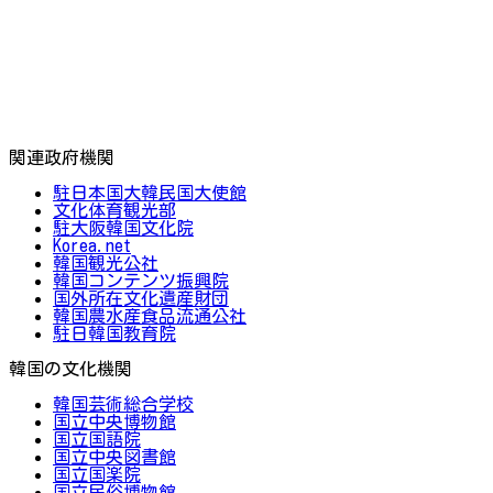
関連政府機関
駐日本国大韓民国大使館
文化体育観光部
駐大阪韓国文化院
Korea.net
韓国観光公社
韓国コンテンツ振興院
国外所在文化遺産財団
韓国農水産食品流通公社
駐日韓国教育院
韓国の文化機関
韓国芸術総合学校
国立中央博物館
国立国語院
国立中央図書館
国立国楽院
国立民俗博物館