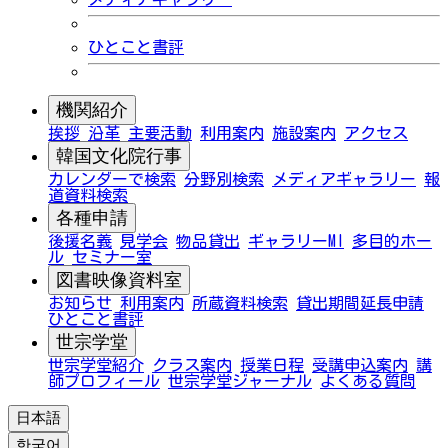
ひとこと書評
機関紹介
挨拶
沿革
主要活動
利用案内
施設案内
アクセス
韓国文化院行事
カレンダーで検索
分野別検索
メディアギャラリー
報
道資料検索
各種申請
後援名義
見学会
物品貸出
ギャラリーMI
多目的ホー
ル
セミナー室
図書映像資料室
お知らせ
利用案内
所蔵資料検索
貸出期間延長申請
ひとこと書評
世宗学堂
世宗学堂紹介
クラス案内
授業日程
受講申込案内
講
師プロフィール
世宗学堂ジャーナル
よくある質問
日本語
한국어