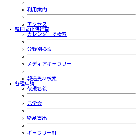
利用案内
アクセス
韓国文化院行事
カレンダーで検索
分野別検索
メディアギャラリー
報道資料検索
各種申請
後援名義
見学会
物品貸出
ギャラリーMI