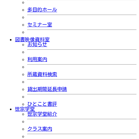
多目的ホール
セミナー室
図書映像資料室
お知らせ
利用案内
所蔵資料検索
貸出期間延長申請
ひとこと書評
世宗学堂
世宗学堂紹介
クラス案内