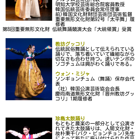
明知大学校芸術総合院客員教授
韓国伝統芸術委員会常任理事
前)韓国文化財財団芸術団芸術監督
重要無形文化財第92号「太平舞」履
修者
第8回重要無形文化財 伝統舞踊競演大会「大統領賞」受賞
教坊グッコリ
伝統民俗舞踊として伝えられている
踊りで、落ち着いていて繊細ながら
切なさも合わせ持つ。速いテンポの
ソゴチュムは興がわく踊りである。
ウォン・ミジャ
ソンギョンチュム（舞踊）保存会代
表
（社）韓国公演芸術協会会長
慶尚南道無形文化財「晋州教坊グッ
コリ」1期履修者
珍島太鼓踊り
もともと農楽の一部分として公演さ
れてきた太鼓踊りは、人間文化財・
故朴秉千(パク・ビョンチョン)先生
によって新たに振り付けられた作品