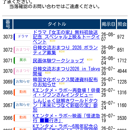
了承ください。
当落確認のお問い合わせはご遠慮ください。
番
タイトル
掲示日
照会
号
ドラマ『女王の家』無料初放送
26-08-
3073
記念 スペシャル上映＆トークイ
972
07
ベント
日韓交流おまつり 2026 ボラン
26-08-
3072
651
06
ティア募集
26-08-
3071
民画体験ワークショップ
1712
04
日韓交流おまつり2026 in Tokyo
26-07-
3070
4944
30
開催
韓国文化ボックス関連資料配布
26-07-
3069
1228
29
のお知らせ
Kエンタメ・ラボ～再登場！俳優
26-07-
3068
1316
イ・ジフンさんインタビュー
26
しんじゅく謎解きワールドタウ
26-07-
3067
ン「未来につなぐ新宿の宝」参
1160
24
加
Kエンタメ・ラボ～映画「怪速急
26-07-
3066
3530
行 ■■行き」
19
Kエンタメ・ラボ～6周年記念公
26-07-