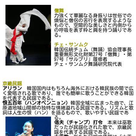
僧舞
力強くて華麗なる身振りは世俗での
煩悩と僧侶の苦行を表現するような
もので、空間的な美しさと内側から
の呼吸を表す粋と興を持つ踊りであ
る。
チェ・サンムク
韓国伝統チュム（舞踊）協会理事長
重要無形文化財第27号「僧舞」・第
97号「サルプリ」履修者
チェ・サンムク舞踊研究院代表
京畿民謡
アリラン
韓国国内はもちろん海外における韓民族の間で広
く愛唱される歌であり、誰でも簡単に歌うことができる韓国
を代表する民謡である。
恨五百年（ハンオベンニョン）
韓国全域に広まった曲で、江
原道地域山間部の独特な情緒溢れる民謡である。リズムと歌
詞は人生の恨（ハン）を語るもので、歌い
やすい民謡であ
る。
倡夫（チャンブ）打令
本来は巫歌
だったが民謡化された歌で、京畿民
謡を代表する民謡である。