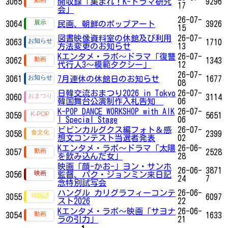
3065
開収録「集まれ！K-ドラマ研究
9296
17
会」
26-07-
3064
民画、朝鮮のポップアート
3926
15
図書映像資料室の休館及び利用
26-07-
3063
1710
方法変更のお知らせ
13
Kエンタメ・ラボ～ドラマ「復讐
26-07-
3062
1343
代行人3～模範タクシー」
12
26-07-
3061
7月連休の休館日のお知らせ
1677
08
日韓交流おまつり2026 in Tokyo
26-07-
3060
3114
韓国舞台公演制作入札告知
06
K-POP DANCE WORKSHOP with AIK
26-07-
3059
5651
I Special Stage
06
ビビンカルグクス編フォト＆感
26-07-
3058
2399
想文コンテスト当選者発表
02
Kエンタメ・ラボ～ドラマ「太陽
26-06-
3057
2528
を飲み込んだ女」
28
映画「顔-かお-」ヨン・サンホ
26-06-
3871
3056
監督、パク・ジョンミン来日記
24
7
念特別試写会
ハングル カリグラフィーコンテ
26-06-
3055
6097
スト2026
22
Kエンタメ・ラボ～映画「サヨナ
26-06-
3054
1633
ラの引力」
21