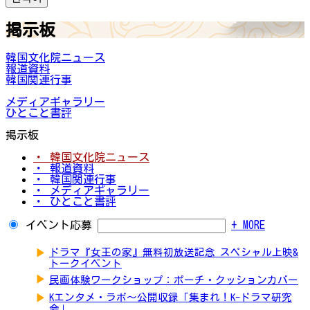
掲示板
韓国文化院ニュース
報道資料
韓国関連行事
メディアギャラリー
ひとこと書評
掲示板
・ 韓国文化院ニュース
・ 報道資料
・ 韓国関連行事
・ メディアギャラリー
・ ひとこと書評
イベント応募
+ MORE
▶
ドラマ『女王の家』無料初放送記念 スペシャル上映&
トークイベント
▶
民画体験ワークショップ：ポーチ・クッションカバー
▶
Kエンタメ・ラボ～公開収録「集まれ！K-ドラマ研究
会」