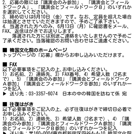
2. 応募の際には「講演会のみ参加」、「講演会とフィール
ドワークＡ」、「講演会とフィールドワークＢ」のいずれか
を選択してください。
3. 締め切りは6月10日（金）です。なお、定員を超えた場合
は抽選とさせていただきますので、予めご了承下さい。
4. 当選された方へのみ、6月13日（月）に確認書をメール、
FAX、返信はがきでお送りします。
落選された方には別途ご連絡をいたしませんので予めご
了承ください。当落確認のお問い合わせはご遠慮ください。
■ 韓国文化院のホームページ
トップページの「応募」欄からお申し込みいただけます。
■ FAX
以下必要事項をご記入の上､お申し込みください。
1）お名前、2）連絡先、3）FAX番号、4）希望人数（2名ま
で）、5）「講演会のみ参加」「講演会とフィールドワーク
Ａ参加」「講演会とフィールドワークＢ参加」のいずれか一
つを記入
▶ 送り先：03-3357-6074 日本の中の韓国を訪ねて係 宛
■ 往復はがき
以下必要事項をご記入の上、必ず往復はがきで締切日必着で
お申し込みください。
1）お名前、2）連絡先、3）希望人数（2名まで）、4）「講
演会のみ参加」「講演会とフィールドワークＡ参加」「講演
会とフィールドワークＢ参加」のいずれか一つを記入
▶ 送り先：〒160-0004東京都新宿区四谷4-4-10 韓国文化院