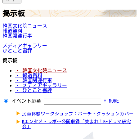
掲示板
韓国文化院ニュース
報道資料
韓国関連行事
メディアギャラリー
ひとこと書評
掲示板
・ 韓国文化院ニュース
・ 報道資料
・ 韓国関連行事
・ メディアギャラリー
・ ひとこと書評
イベント応募
+ MORE
▶
民画体験ワークショップ：ポーチ・クッションカバー
▶
Kエンタメ・ラボ～公開収録「集まれ！K-ドラマ研究
会」