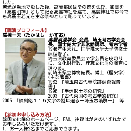
した。
若光が当地で没した後、高麗郡民はその徳を偲び、御霊を
「高麗明神」として祀る高麗神社を建て、高麗神社では今で
も高麗王若光を主な祭神として祀っています。
【講演プロフィール】
高橋一夫（たかはし かずお）
高麗浪漫学会 会長、
埼玉考古学会会
長、国士館大学非常勤講師、考古学者
1946年生まれ。国学院大学大学院修士
課程修了。
埼玉県教育委員会で学芸員を皮切り
に、文化財行政、埋蔵文化財の調査に
携わる。
前埼玉県立博物館長。博士（歴史学）
<主な著書>
1982 『埼玉県古代寺院跡調査報告
書』
1998 『手焙形土器の研究』
2003 『古代東国の考古学的研究』
2005 『鉄剣銘１１５文字の謎に迫るー埼玉古墳群―』 等
【参加お申し込み方法】
韓国文化院のホームページ、FAX、往復はがきのいずれかで
お申し込みいただけます。
1. お一人様2名までご応募できます。