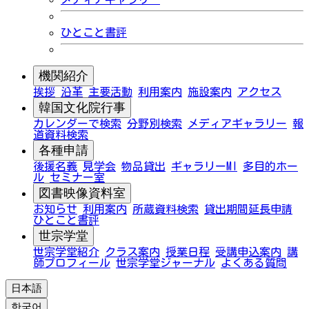
ひとこと書評
機関紹介
挨拶
沿革
主要活動
利用案内
施設案内
アクセス
韓国文化院行事
カレンダーで検索
分野別検索
メディアギャラリー
報
道資料検索
各種申請
後援名義
見学会
物品貸出
ギャラリーMI
多目的ホー
ル
セミナー室
図書映像資料室
お知らせ
利用案内
所蔵資料検索
貸出期間延長申請
ひとこと書評
世宗学堂
世宗学堂紹介
クラス案内
授業日程
受講申込案内
講
師プロフィール
世宗学堂ジャーナル
よくある質問
日本語
한국어