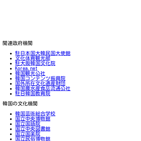
関連政府機関
駐日本国大韓民国大使館
文化体育観光部
駐大阪韓国文化院
Korea.net
韓国観光公社
韓国コンテンツ振興院
国外所在文化遺産財団
韓国農水産食品流通公社
駐日韓国教育院
韓国の文化機関
韓国芸術総合学校
国立中央博物館
国立国語院
国立中央図書館
国立国楽院
国立民俗博物館