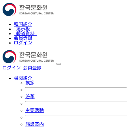
韓国紹介
掲示板
報道資料
会員登録
ログイン
ログイン
会員登録
한국어
機関紹介
挨拶
沿革
主要活動
施設案内