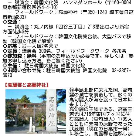
－ 講演会：韓国文化院 ハンマダンホール（〒160-0004
東京都新宿区四谷4-4-10）
－ フィールドワーク：高麗神社（〒350-1243 埼玉県日高
市新堀833）
◇交通
：
－ 講演会：丸ノ内線「四谷三丁目」2~3番出口より新宿
方面徒歩3分
－ フィールドワーク：韓国文化院集合後、大型バスで移
動（韓国文化院で解散）
◇応募
：お一人様2名まで
◇定員
：講演会 300名、フィールドワークワーク 各70名
◇参加費：無料
（事前のお申込みが必要です。詳しくは「参
加お申し込み方法」をご覧ください）
◇主催：
駐日韓国大使館 韓国文化院
◇お問い合わせ先
：駐日韓国大使館 韓国文化院 03-3357-
5970
【高麗郡と高麗神社】
韓半島北部に栄えた国、高句
麗の滅亡を前後して、多くの
高句麗人が海を渡って日本に
来ました。
高句麗の王族である、高麗王
若光は716年東国７ヶ国に住
む高麗人（高句麗人）1799人
とともに未開の原野であった
武蔵国（現在の日高市一帯）
に移住し、高麗郡を建郡しま