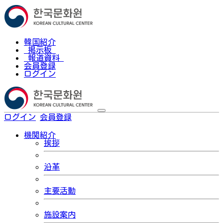
韓国紹介
掲示板
報道資料
会員登録
ログイン
ログイン
会員登録
한국어
機関紹介
挨拶
沿革
主要活動
施設案内