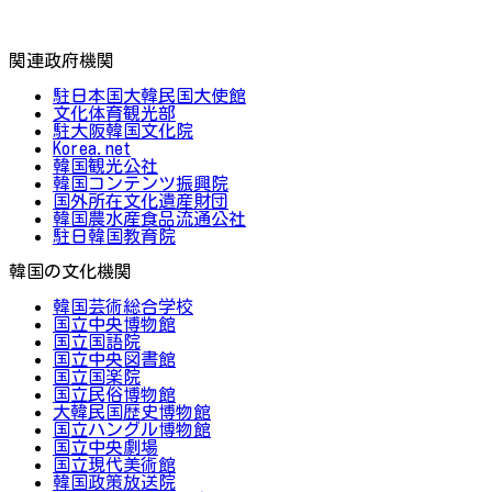
関連政府機関
駐日本国大韓民国大使館
文化体育観光部
駐大阪韓国文化院
Korea.net
韓国観光公社
韓国コンテンツ振興院
国外所在文化遺産財団
韓国農水産食品流通公社
駐日韓国教育院
韓国の文化機関
韓国芸術総合学校
国立中央博物館
国立国語院
国立中央図書館
国立国楽院
国立民俗博物館
大韓民国歴史博物館
国立ハングル博物館
国立中央劇場
国立現代美術館
韓国政策放送院