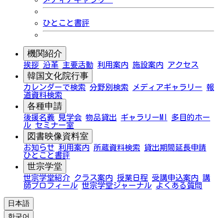
ひとこと書評
機関紹介
挨拶
沿革
主要活動
利用案内
施設案内
アクセス
韓国文化院行事
カレンダーで検索
分野別検索
メディアギャラリー
報
道資料検索
各種申請
後援名義
見学会
物品貸出
ギャラリーMI
多目的ホー
ル
セミナー室
図書映像資料室
お知らせ
利用案内
所蔵資料検索
貸出期間延長申請
ひとこと書評
世宗学堂
世宗学堂紹介
クラス案内
授業日程
受講申込案内
講
師プロフィール
世宗学堂ジャーナル
よくある質問
日本語
한국어