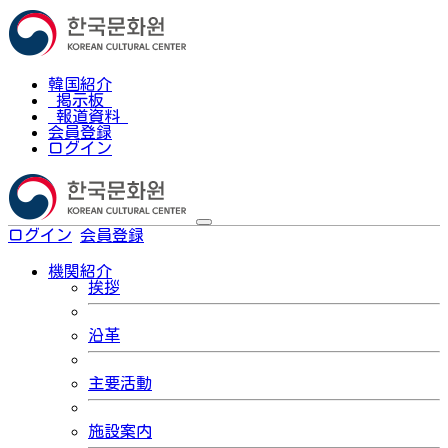
韓国紹介
掲示板
報道資料
会員登録
ログイン
ログイン
会員登録
한국어
機関紹介
挨拶
沿革
主要活動
施設案内