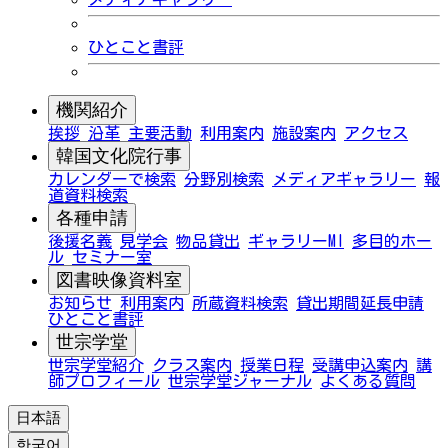
ひとこと書評
機関紹介
挨拶
沿革
主要活動
利用案内
施設案内
アクセス
韓国文化院行事
カレンダーで検索
分野別検索
メディアギャラリー
報
道資料検索
各種申請
後援名義
見学会
物品貸出
ギャラリーMI
多目的ホー
ル
セミナー室
図書映像資料室
お知らせ
利用案内
所蔵資料検索
貸出期間延長申請
ひとこと書評
世宗学堂
世宗学堂紹介
クラス案内
授業日程
受講申込案内
講
師プロフィール
世宗学堂ジャーナル
よくある質問
日本語
한국어