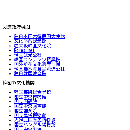
関連政府機関
駐日本国大韓民国大使館
文化体育観光部
駐大阪韓国文化院
Korea.net
韓国観光公社
韓国コンテンツ振興院
国外所在文化遺産財団
韓国農水産食品流通公社
駐日韓国教育院
韓国の文化機関
韓国芸術総合学校
国立中央博物館
国立国語院
国立中央図書館
国立国楽院
国立民俗博物館
大韓民国歴史博物館
国立ハングル博物館
国立中央劇場