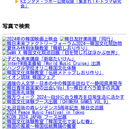
▶
Kエンタメ・ラボ～公開収録「集まれ！K-ドラマ研究
会」
写真で検索