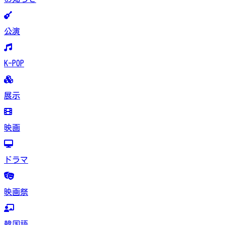
公演
K-POP
展示
映画
ドラマ
映画祭
韓国語