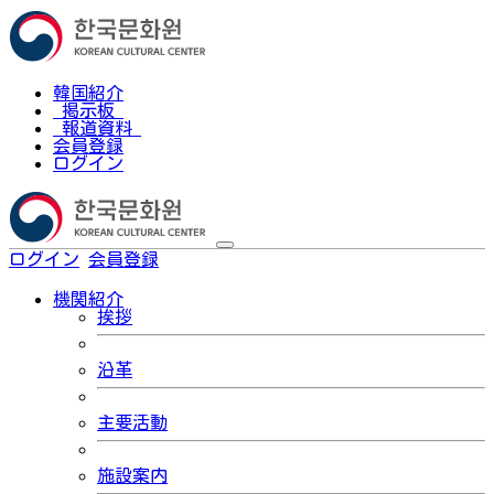
韓国紹介
掲示板
報道資料
会員登録
ログイン
ログイン
会員登録
한국어
機関紹介
挨拶
沿革
主要活動
施設案内