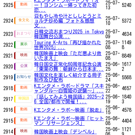
Kエンタメ・ラボ～ドラマ「オ
25-07-
2925
ー！ヨンシム－帰ってきた初
5240
13
恋...
豆もやし冷や汁とししとうとミ
25-07-
2924
ョルチ炒め編 フォト＆感想
5372
10
文...
日韓交流おまつり2025 in Tokyo
25-07-
2923
4634
韓国舞台公演...
09
Touring K-Arts「再び描かれた
25-07-
1149
2922
世界2025」...
08
8
韓国映画上映会「ただ悪より救
25-07-
2921
8849
いたまえ」
08
韓日国交正常化60周年記念公演
25-06-
1617
2920
「東莱の舞：朝鮮から日本ま...
25
2
韓国文化を楽しく紹介する冊子
25-06-
2919
5568
制作及び配布
24
Kエンタメ・ラボ～ドラマ「スキ
25-06-
2918
4657
ャンダル～白雪姫の逆襲～」...
22
「話してみよう韓国語」2025～2
25-06-
1840
2917
6 全国7都市で開催！...
19
3
25-06-
2916
Kエンタメ・ラボ～映画「脱走」
4578
15
Kエンタメ・ラボ～映画「ヒット
25-06-
2915
4404
マン リサージェンス」
08
25-06-
1121
2914
韓国映画上映会「デシベル」
06
9