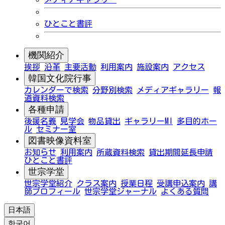
ひとこと書評
機関紹介
挨拶
沿革
主要活動
利用案内
施設案内
アクセス
韓国文化院行事
カレンダーで検索
分野別検索
メディアギャラリー
報
道資料検索
各種申請
後援名義
見学会
物品貸出
ギャラリーMI
多目的ホー
ル
セミナー室
図書映像資料室
お知らせ
利用案内
所蔵資料検索
貸出期間延長申請
ひとこと書評
世宗学堂
世宗学堂紹介
クラス案内
授業日程
受講申込案内
講
師プロフィール
世宗学堂ジャーナル
よくある質問
日本語
한국어