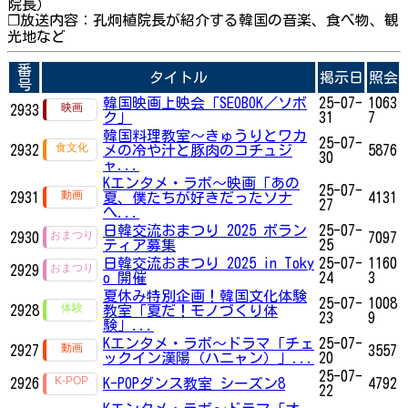
院長）
❐放送内容：孔炯植院長が紹介する韓国の音楽、食べ物、観
光地など
番
タイトル
掲示日
照会
号
韓国映画上映会「SEOBOK／ソボ
25-07-
1063
2933
ク」
31
7
韓国料理教室～きゅうりとワカ
25-07-
2932
メの冷や汁と豚肉のコチュジ
5876
30
ャ...
Kエンタメ・ラボ～映画「あの
25-07-
2931
夏、僕たちが好きだったソナ
4131
27
へ...
日韓交流おまつり 2025 ボラン
25-07-
2930
7097
ティア募集
25
日韓交流おまつり 2025 in Toky
25-07-
1160
2929
o 開催
24
3
夏休み特別企画！韓国文化体験
25-07-
1008
2928
教室「夏だ！モノづくり体
23
9
験」...
Kエンタメ・ラボ～ドラマ「チェ
25-07-
2927
3557
ックイン漢陽（ハニャン）」...
20
25-07-
2926
K-POPダンス教室 シーズン8
4792
22