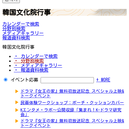
韓国文化院行事
カレンダーで検索
分野別検索
メディアギャラリー
報道資料検索
韓国文化院行事
・ カレンダーで検索
・ 分野別検索
・ メディアギャラリー
・ 報道資料検索
イベント応募
+ MORE
▶
ドラマ『女王の家』無料初放送記念 スペシャル上映&
トークイベント
▶
民画体験ワークショップ：ポーチ・クッションカバー
▶
Kエンタメ・ラボ～公開収録「集まれ！K-ドラマ研究
会」
▶
ドラマ『女王の家』無料初放送記念 スペシャル上映&
トークイベント