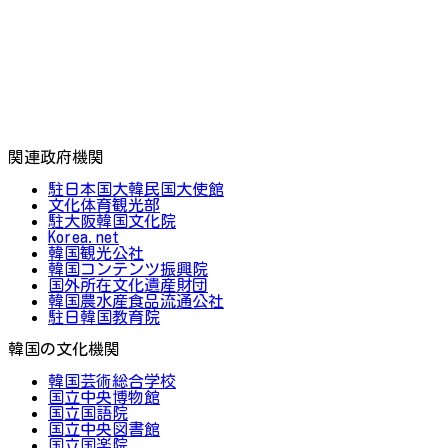
関連政府機関
駐日本国大韓民国大使館
文化体育観光部
駐大阪韓国文化院
Korea.net
韓国観光公社
韓国コンテンツ振興院
国外所在文化遺産財団
韓国農水産食品流通公社
駐日韓国教育院
韓国の文化機関
韓国芸術総合学校
国立中央博物館
国立国語院
国立中央図書館
国立国楽院