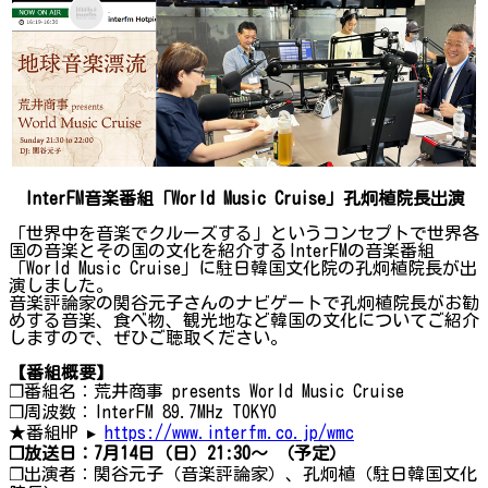
InterFM音楽番組「World Music Cruise」孔炯植院長出演
「世界中を音楽でクルーズする」というコンセプトで世界各
国の音楽とその国の文化を紹介するInterFMの音楽番組
「World Music Cruise」に駐日韓国文化院の孔炯植院長が出
演しました。
音楽評論家の関谷元子さんのナビゲートで孔炯植院長がお勧
めする音楽、食べ物、観光地など韓国の文化についてご紹介
しますので、ぜひご聴取ください。
【番組概要】
❐番組名：荒井商事 presents World Music Cruise
❐周波数：InterFM 89.7MHz TOKYO
★番組HP ▸
https://www.interfm.co.jp/wmc
❐放送日：7月14日（日）21:30～ （予定）
❐出演者：関谷元子（音楽評論家）、孔炯植（駐日韓国文化