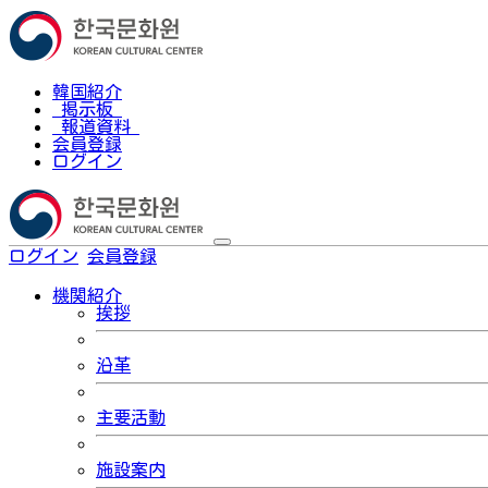
韓国紹介
掲示板
報道資料
会員登録
ログイン
ログイン
会員登録
한국어
機関紹介
挨拶
沿革
主要活動
施設案内