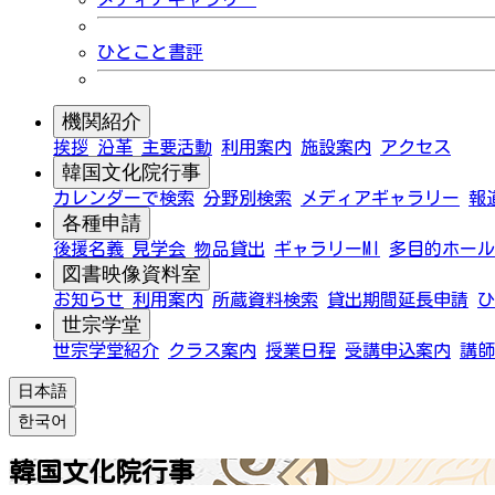
ひとこと書評
機関紹介
挨拶
沿革
主要活動
利用案内
施設案内
アクセス
韓国文化院行事
カレンダーで検索
分野別検索
メディアギャラリー
報
各種申請
後援名義
見学会
物品貸出
ギャラリーMI
多目的ホール
図書映像資料室
お知らせ
利用案内
所蔵資料検索
貸出期間延長申請
ひ
世宗学堂
世宗学堂紹介
クラス案内
授業日程
受講申込案内
講師
日本語
한국어
韓国文化院行事