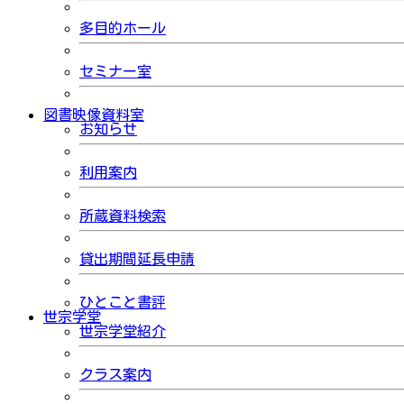
多目的ホール
セミナー室
図書映像資料室
お知らせ
利用案内
所蔵資料検索
貸出期間延長申請
ひとこと書評
世宗学堂
世宗学堂紹介
クラス案内