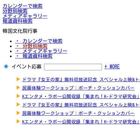
カレンダーで検索
分野別検索
メディアギャラリー
報道資料検索
韓国文化院行事
・ カレンダーで検索
・ 分野別検索
・ メディアギャラリー
・ 報道資料検索
イベント応募
+ MORE
▶
ドラマ『女王の家』無料初放送記念 スペシャル上映&
▶
民画体験ワークショップ：ポーチ・クッションカバー
▶
Kエンタメ・ラボ～公開収録「集まれ！K-ドラマ研究会
▶
ドラマ『女王の家』無料初放送記念 スペシャル上映&
▶
民画体験ワークショップ：ポーチ・クッションカバー
▶
Kエンタメ・ラボ～公開収録「集まれ！K-ドラマ研究会