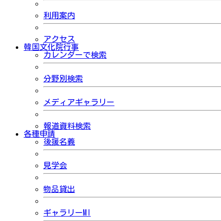
利用案内
アクセス
韓国文化院行事
カレンダーで検索
分野別検索
メディアギャラリー
報道資料検索
各種申請
後援名義
見学会
物品貸出
ギャラリーMI