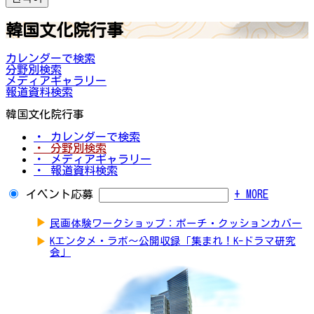
韓国文化院行事
カレンダーで検索
分野別検索
メディアギャラリー
報道資料検索
韓国文化院行事
・ カレンダーで検索
・ 分野別検索
・ メディアギャラリー
・ 報道資料検索
イベント応募
+ MORE
▶
民画体験ワークショップ：ポーチ・クッションカバー
▶
Kエンタメ・ラボ～公開収録「集まれ！K-ドラマ研究
会」