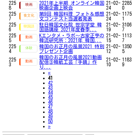
225
2021年上半期 オンライン韓国
21-02-
2285
8
映画企画上映会
24
0
225
第9回 韓国料理 フォト＆感想
21-02-
1175
7
文コンテスト当選者発表
24
1
225
駐日韓国文化院 世宗学堂 韓
21-02-
3106
6
国語講座 2021年度春季...
19
7
225
Kエンタメ・ラボ～古家正亨の
21-02-
1113
5
韓流研究所：2021年 韓国...
15
7
225
韓国のお正月の風景2021 特別
21-02-
1350
4
プレゼント企画
12
5
韓国のお正月の風景2021動画
225
21-02-
1183
配信③韓紙工芸「手鏡」作
3
10
9
り...
Previous
«
41
42
43
44
45
46
47
48
49
50
Next
»