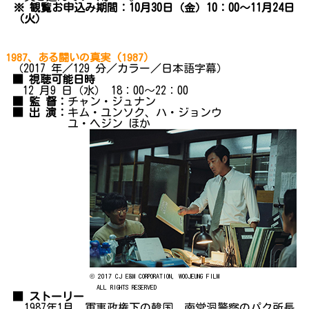
※ 観覧お申込み期間：10月30日（金）10：00～11月24日
（火）
1987、ある闘いの真実 (1987）
（2017 年／129 分／カラー／日本語字幕）
■ 視聴可能日時
12 月9 日（水） 18：00～22：00
■ 監 督：
チャン・ジュナン
■ 出 演：
キム・ユンソク、ハ・ジョンウ
ユ・ヘジン ほか
© 2017 CJ E&M CORPORATION, WOOJEUNG FILM
ALL RIGHTS RESERVED
■ ストーリー
1987年1月、軍事政権下の韓国。南営洞警察のパク所長