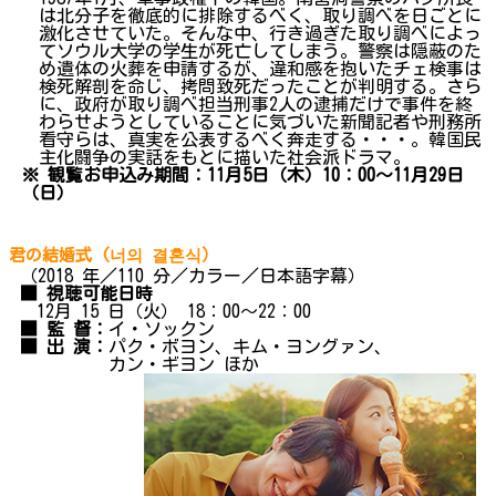
は北分子を徹底的に排除するべく、取り調べを日ごとに
激化させていた。そんな中、行き過ぎた取り調べによっ
てソウル大学の学生が死亡してしまう。警察は隠蔽のた
め遺体の火葬を申請するが、違和感を抱いたチェ検事は
検死解剖を命じ、拷問致死だったことが判明する。さら
に、政府が取り調べ担当刑事2人の逮捕だけで事件を終
わらせようとしていることに気づいた新聞記者や刑務所
看守らは、真実を公表するべく奔走する・・・。韓国民
主化闘争の実話をもとに描いた社会派ドラマ。
※ 観覧お申込み期間：11月5日（木）10：00～11月29日
（日）
君の結婚式 (너의 결혼식）
（2018 年／110 分／カラー／日本語字幕）
■ 視聴可能日時
12月 15 日（火） 18：00～22：00
■ 監 督：
イ・ソックン
■ 出 演：
パク・ボヨン、キム・ヨングァン、
カン・ギヨン ほか