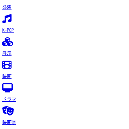
公演
K-POP
展示
映画
ドラマ
映画祭