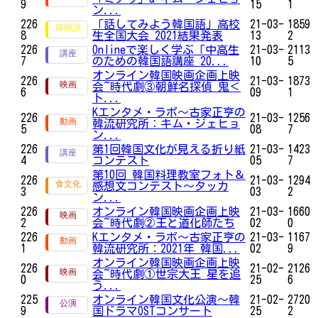
9
15
1
ン...
226
「話してみよう韓国語」高校
21-03-
1859
8
生全国大会 2021結果発表
13
2
226
Onlineで楽しく学ぶ「中高生
21-03-
2113
7
のための韓国語講座 20...
10
5
オンライン韓国映画企画上映
226
21-03-
1873
会~時代劇③朝鮮名探偵 鬼＜
6
09
1
ト...
Kエンタメ・ラボ～古家正亨の
226
21-03-
1256
韓流研究所：キム・ジェヒョ
5
08
7
ン...
226
第1回韓国文化が見える折り紙
21-03-
1423
4
コンテスト
05
7
第10回 韓国料理教室フォト＆
226
21-03-
1294
感想文コンテスト～タッカ
3
03
2
ン...
226
オンライン韓国映画企画上映
21-03-
1660
2
会~時代劇②王と道化師たち
02
0
226
Kエンタメ・ラボ～古家正亨の
21-03-
1167
1
韓流研究所：2021年 韓国...
02
9
オンライン韓国映画企画上映
226
21-02-
2126
会~時代劇①世宗大王 星を追
0
25
6
う...
225
オンライン韓国文化公演〜韓
21-02-
2720
9
国ドラマOSTコンサート
25
2