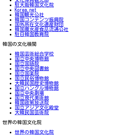
駐大阪韓国文化院
Korea.net
韓国観光公社
韓国コンテンツ振興院
国外所在文化遺産財団
韓国農水産食品流通公社
駐日韓国教育院
韓国の文化機関
韓国芸術総合学校
国立中央博物館
国立国語院
国立中央図書館
国立国楽院
国立民俗博物館
大韓民国歴史博物館
国立ハングル博物館
国立中央劇場
国立現代美術館
韓国政策放送院
国立アジア文化殿堂
大韓民国芸術院
世界の韓国文化院
世界の韓国文化院