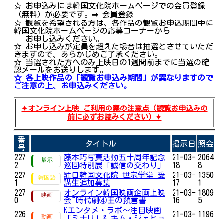
☆ お申込みには韓国文化院ホームページでの会員登録
（無料）が必要です。➡ 会員登録
☆ 観覧を希望される方は、各作品の観覧お申込期間中に
韓国文化院ホームページの応募コーナーから
お申し込みください。
☆ お申し込みが定員を超えた場合は抽選とさせていただ
きますので、あらかじめご了承ください。
☆ 当選された方へのみ上映日の1週間前までに当選の確
認メールをお送りします。
☆ 各上映作品の「観覧お申込み期間」が異なりますので
ご注意の上、お申込みください。
✦オンライン上映 ご利用の際の注意点（観覧お申込みの
前に必ずお読みください）✦
番
タイトル
掲示日
照会
号
227
藤本巧写真活動五十周年記念
21-03-
2064
2
巡回特別展「誠信の交わり」
18
8
227
駐日韓国文化院 世宗学堂 受
21-03-
1350
1
講生追加募集
17
1
227
オンライン韓国映画企画上映
21-03-
1809
0
会~時代劇④王の預言書
16
5
Kエンタメ・ラボ～注目映画
226
21-03-
1196
「ミナリ」& キム・ジェヒョ