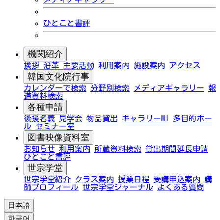
ひとこと書評
機関紹介
挨拶
沿革
主要活動
利用案内
施設案内
アクセス
韓国文化院行事
カレンダーで検索
分野別検索
メディアギャラリー
報
道資料検索
各種申請
後援名義
見学会
物品貸出
ギャラリーMI
多目的ホー
ル
セミナー室
図書映像資料室
お知らせ
利用案内
所蔵資料検索
貸出期間延長申請
ひとこと書評
世宗学堂
世宗学堂紹介
クラス案内
授業日程
受講申込案内
講
師プロフィール
世宗学堂ジャーナル
よくある質問
日本語
한국어