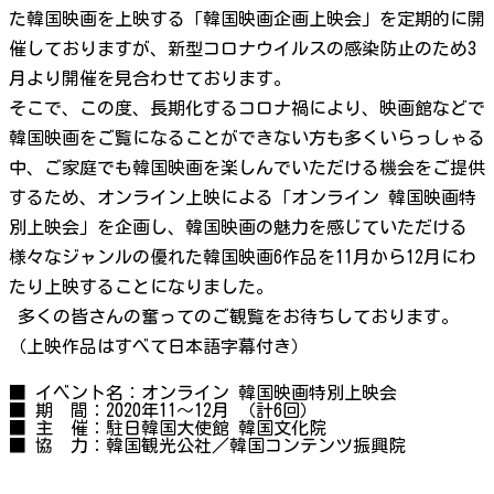
た韓国映画を上映する「韓国映画企画上映会」を定期的に開
催しておりますが、新型コロナウイルスの感染防止のため3
月より開催を見合わせております。
そこで、この度、長期化するコロナ禍により、映画館などで
韓国映画をご覧になることができない方も多くいらっしゃる
中、ご家庭でも韓国映画を楽しんでいただける機会をご提供
するため、オンライン上映による「オンライン 韓国映画特
別上映会」を企画し、韓国映画の魅力を感じていただける
様々なジャンルの優れた韓国映画6作品を11月から12月にわ
たり上映することになりました。
多くの皆さんの奮ってのご観覧をお待ちしております。
（上映作品はすべて日本語字幕付き）
■ イベント名：オンライン 韓国映画特別上映会
■ 期 間：2020年11～12月 （計6回）
■ 主 催：駐日韓国大使館 韓国文化院
■ 協 力：韓国観光公社／韓国コンテンツ振興院