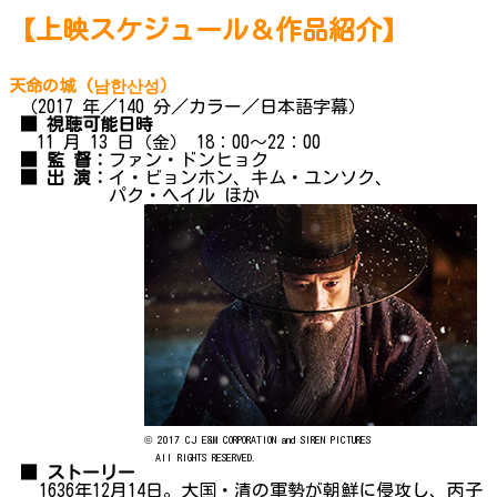
【上映スケジュール＆作品紹介】
天命の城 (남한산성）
（2017 年／140 分／カラー／日本語字幕）
■ 視聴可能日時
11 月 13 日（金） 18：00～22：00
■ 監 督：
ファン・ドンヒョク
■ 出 演：
イ・ビョンホン、キム・ユンソク、
パク・ヘイル ほか
© 2017 CJ E&M CORPORATION and SIREN PICTURES
All RIGHTS RESERVED.
■ ストーリー
1636年12月14日。大国・清の軍勢が朝鮮に侵攻し、丙子