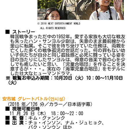
© 2016 NEXT ENTERTAINMENT WORLD
ALL RIGHTS RESERVED
■ ストーリー
韓国戦争まっただ中の1952年。愛する家族も大切な戦友
も失ったハン・サンヨル少尉は、失意のまま最前線から
釜山に転属。そこで彼を待ち受けていた任務は、両親を
亡くした多くの戦争孤児の世話だった。何の罪もない幼
い子供たちが自分と同じ孤独感と必死に闘っている姿を
目の当たりにしたサンヨルは、得意の音楽で皆の心を少
しでも癒したいと思い、「児童合唱団」を作ることを決
意するが・・・。実在の「海軍児童合唱団」をモデルに
した壮大なヒューマンドラマ。
※ 観覧お申込み期間：10月20日（火）10：00～11月10日
（火）
安市城 グレートバトル(안시성）
（2018 年／126 分／カラー／日本語字幕）
■ 視聴可能日時
11 月 26 日（木） 18：00～22：00
■ 監 督：
キム・グァンシク
■ 出 演：
チョ・インソン、ナム・ジュヒョク、
パク・ソンウン ほか