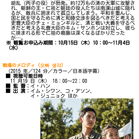
胡乱（丙子の役）が勃発。約12万もの清の大軍に攻撃さ
れ、朝鮮の王・仁祖と朝廷の役人たちは南漢山城に隠れ
るが、敵兵に囲まれて孤立してしまう。平和を重んじ、
国と民を守るために清と和睦交渉を図るべきだと考える
吏曹大臣のチェ・ミョンギルと、清と戦い大義を守るべ
きだと考える礼曹大臣のキム・サンホンは対立し、彼ら
に挟まれる形で仁祖の葛藤は深くなるばかりだった
が…。
※ 観覧お申込み期間：10月15日（木）10：00～11月4日
（水）
戦場のメロディ (오빠 생각）
（2015 年／124 分／カラー／日本語字幕）
■ 視聴可能日時
11 月19 日（木） 18：00～22：00
■ 監 督：
イ・ハン
■ 出 演：
イム・シワン、コ・アソン、
イ・ジュニョク ほか