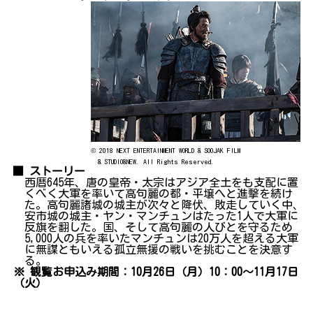
© 2018 NEXT ENTERTAINMENT WORLD & SOOJAK FILM
& STUDIO&NEW. All Rights Reserved.
■ ストーリー
西暦645年、唐の皇帝・太宗はアジア全土をも支配に置
くべく大軍を率いて高句麗の都・平壌へと進撃を続け
た。高句麗諸城の城主が次々と降伏、敗走していく中、
安市城の城主・ヤン・マンチュンはたった1人で大軍に
反旗を翻した。国、そして高句麗の人びとを守るため
5,000人の兵を率いたマンチュンは20万人を超える大軍
に無謀ともいえる孤立無援の戦いを挑むことを決意す
る。
※ 観覧お申込み期間：10月26日（月）10：00～11月17日
（火）