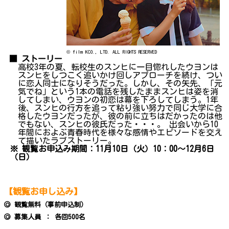
© film KCO., LTD. ALL RIGHTS RESERVED
■ ストーリー
高校3年の夏、転校生のスンヒに一目惚れしたウヨンは
スンヒをしつこく追いかけ回しアプローチを続け、つい
に恋人同士になりそうだった。しかし、その矢先、「元
気でね」という1本の電話を残したままスンヒは姿を消
してしまい、ウヨンの初恋は幕を下ろしてしまう。1年
後、スンヒの行方を追って粘り強い努力で同じ大学に合
格したウヨンだったが、彼の前に立ちはだかったのは他
でもない、スンヒの彼氏だった・・・。 出会いから10
年間におよぶ青春時代を様々な感情やエピソードを交え
て描いたラブストーリー。
※ 観覧お申込み期間：11月10日（火）10：00～12月6日
（日）
【観覧お申し込み】
◎ 観覧無料（事前申込制）
◎ 募集人員 ： 各回500名