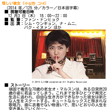
怪しい彼女 (수상한 그녀）
（2014 年／125 分／カラー／日本語字幕）
■ 視聴可能日時
12 月3 日（木） 18：00～22：00
■ 監 督：
ファン・ドンヒョク
■ 出 演：
シム・ウンギョン、ナ・ムニ、
パク・イヌァン ほか
© 2014 CJ E&M corporation All Rights Reserved.
■ ストーリー
頑固で毒舌な70歳の老女オ・マルスンは、ある日突然20
歳の姿に若返ってしまう。これまで女手ひとつで育児と
生活に追われ、自由な生き方ができなかった彼女は新た
な人生をスタートする。キュートなルックスと類まれな
歌唱力、歯に衣着せない物言いで、思いどおりの人生を
突き進んでいくが･･･。