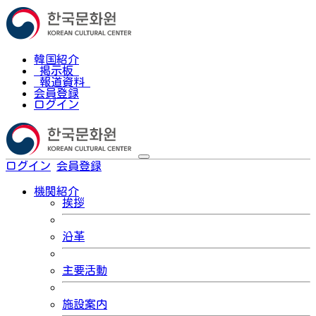
韓国紹介
掲示板
報道資料
会員登録
ログイン
ログイン
会員登録
한국어
機関紹介
挨拶
沿革
主要活動
施設案内