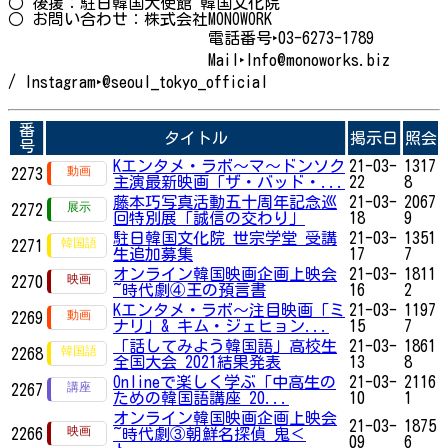
○ 後援：駐日韓国大使館 韓国文化院
○ お問い合わせ：株式会社MONOWORK
電話番号‣03-6273-1789
Mail‣Info@monoworks.biz
/ Instagram‣@seoul_tokyo_official
番
タイトル
掲示日
照会
号
Kエンタメ・ラボ～マ〜ドンソク
21-03-
1317
2273
主演最新映画「ザ・バッド・...
22
8
藤本巧写真活動五十周年記念巡
21-03-
2067
2272
回特別展「誠信の交わり」
18
9
駐日韓国文化院 世宗学堂 受講
21-03-
1351
2271
生追加募集
17
7
オンライン韓国映画企画上映会
21-03-
1811
2270
~時代劇④王の預言書
16
2
Kエンタメ・ラボ～注目映画「ミ
21-03-
1197
2269
ナリ」& キム・ジェヒョン...
15
7
「話してみよう韓国語」高校生
21-03-
1861
2268
全国大会 2021結果発表
13
8
Onlineで楽しく学ぶ「中高生の
21-03-
2116
2267
ための韓国語講座 20...
10
1
オンライン韓国映画企画上映会
21-03-
1875
2266
~時代劇③朝鮮名探偵 鬼＜
09
6