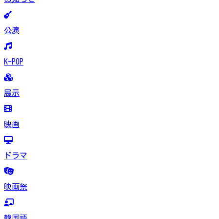
公演
K-POP
展示
映画
ドラマ
映画祭
韓国語