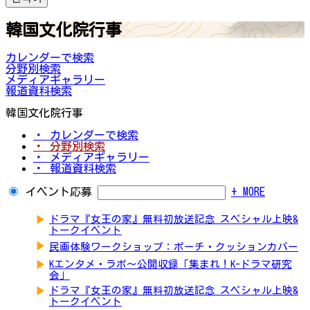
韓国文化院行事
カレンダーで検索
分野別検索
メディアギャラリー
報道資料検索
韓国文化院行事
・ カレンダーで検索
・ 分野別検索
・ メディアギャラリー
・ 報道資料検索
イベント応募
+ MORE
▶
ドラマ『女王の家』無料初放送記念 スペシャル上映&
トークイベント
▶
民画体験ワークショップ：ポーチ・クッションカバー
▶
Kエンタメ・ラボ～公開収録「集まれ！K-ドラマ研究
会」
▶
ドラマ『女王の家』無料初放送記念 スペシャル上映&
トークイベント