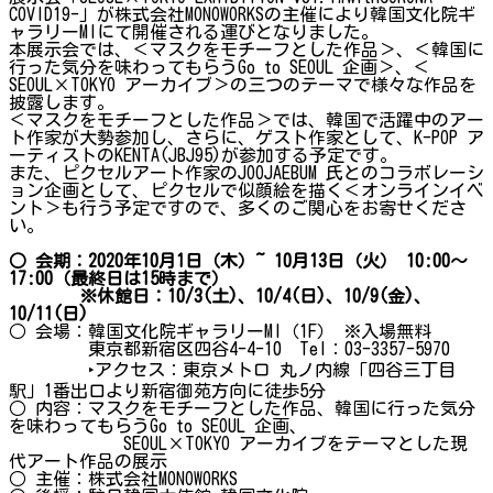
COVID19-」が株式会社MONOWORKSの主催により韓国文化院ギ
ャラリーMIにて開催される運びとなりました。
本展示会では、＜マスクをモチーフとした作品＞、＜韓国に
行った気分を味わってもらうGo to SEOUL 企画＞、＜
SEOUL×TOKYO アーカイブ＞の三つのテーマで様々な作品を
披露します。
＜マスクをモチーフとした作品＞では、韓国で活躍中のアー
ト作家が大勢参加し、さらに、ゲスト作家として、K-POP ア
ーティストのKENTA(JBJ95)が参加する予定です。
また、ピクセルアート作家のJOOJAEBUM 氏とのコラボレーシ
ョン企画として、ピクセルで似顔絵を描く＜オンラインイベ
ント＞も行う予定ですので、多くのご関心をお寄せくださ
い。
○ 会期：2020年10月1日（木）~ 10月13日（火） 10:00〜
17:00（最終日は15時まで）
※休館日：10/3(土)、10/4(日)、10/9(金)、
10/11(日)
○ 会場：韓国文化院ギャラリーMI（1F） ※入場無料
東京都新宿区四谷4-4-10 Tel：03-3357-5970
‣アクセス：東京メトロ 丸ノ内線「四谷三丁目
駅」1番出口より新宿御苑方向に徒歩5分
○ 内容：マスクをモチーフとした作品、韓国に行った気分
を味わってもらうGo to SEOUL 企画、
SEOUL×TOKYO アーカイブをテーマとした現
代アート作品の展示
○ 主催：株式会社MONOWORKS