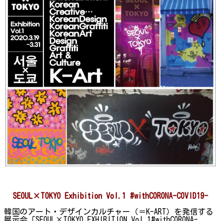
SEOUL×TOKYO Exhibition Vol.1 #withCORONA-COVID19-
韓国のアート・デザインカルチャー（＝K-ART）を発信する
展示会「SEOUL×TOKYO EXHIBITION Vol.1#withCORONA-