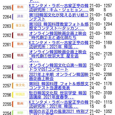
ト...
Kエンタメ・ラボ～古家正亨の韓
21-03-
1257
2265
流研究所：キム・ジェヒョン...
08
8
第1回韓国文化が見える折り紙コ
21-03-
1425
2264
ンテスト
05
0
第10回 韓国料理教室フォト＆感
21-03-
1294
2263
想文コンテスト～タッカン...
03
5
オンライン韓国映画企画上映会
21-03-
1662
2262
~時代劇②王と道化師たち
02
1
Kエンタメ・ラボ～古家正亨の韓
21-03-
1169
2261
流研究所：2021年 韓国...
02
5
オンライン韓国映画企画上映会
21-02-
2128
2260
~時代劇①世宗大王 星を追
25
7
う...
オンライン韓国文化公演〜韓国
21-02-
2723
2259
ドラマOSTコンサート
25
0
2021年上半期 オンライン韓国映
21-02-
2286
2258
画企画上映会
24
4
第9回 韓国料理 フォト＆感想文
21-02-
1176
2257
コンテスト当選者発表
24
0
駐日韓国文化院 世宗学堂 韓国
21-02-
3109
2256
語講座 2021年度春季...
19
0
Kエンタメ・ラボ～古家正亨の韓
21-02-
1115
2255
流研究所：2021年 韓国...
15
6
韓国のお正月の風景2021 特別プ
21-02-
1352
2254