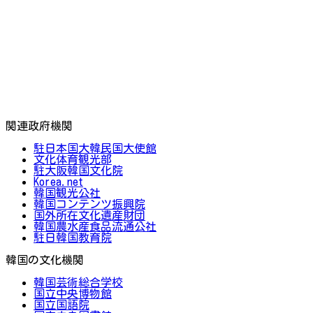
関連政府機関
駐日本国大韓民国大使館
文化体育観光部
駐大阪韓国文化院
Korea.net
韓国観光公社
韓国コンテンツ振興院
国外所在文化遺産財団
韓国農水産食品流通公社
駐日韓国教育院
韓国の文化機関
韓国芸術総合学校
国立中央博物館
国立国語院