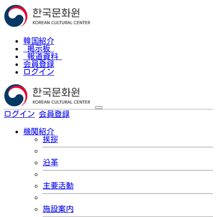
韓国紹介
掲示板
報道資料
会員登録
ログイン
ログイン
会員登録
한국어
機関紹介
挨拶
沿革
主要活動
施設案内