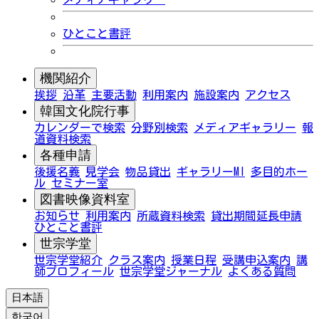
ひとこと書評
機関紹介
挨拶
沿革
主要活動
利用案内
施設案内
アクセス
韓国文化院行事
カレンダーで検索
分野別検索
メディアギャラリー
報
道資料検索
各種申請
後援名義
見学会
物品貸出
ギャラリーMI
多目的ホー
ル
セミナー室
図書映像資料室
お知らせ
利用案内
所蔵資料検索
貸出期間延長申請
ひとこと書評
世宗学堂
世宗学堂紹介
クラス案内
授業日程
受講申込案内
講
師プロフィール
世宗学堂ジャーナル
よくある質問
日本語
한국어