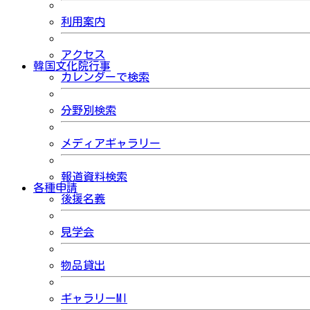
利用案内
アクセス
韓国文化院行事
カレンダーで検索
分野別検索
メディアギャラリー
報道資料検索
各種申請
後援名義
見学会
物品貸出
ギャラリーMI