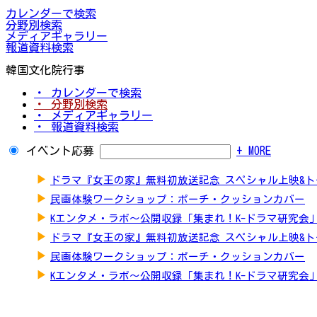
カレンダーで検索
分野別検索
メディアギャラリー
報道資料検索
韓国文化院行事
・ カレンダーで検索
・ 分野別検索
・ メディアギャラリー
・ 報道資料検索
イベント応募
+ MORE
▶
ドラマ『女王の家』無料初放送記念 スペシャル上映&
▶
民画体験ワークショップ：ポーチ・クッションカバー
▶
Kエンタメ・ラボ～公開収録「集まれ！K-ドラマ研究会
▶
ドラマ『女王の家』無料初放送記念 スペシャル上映&
▶
民画体験ワークショップ：ポーチ・クッションカバー
▶
Kエンタメ・ラボ～公開収録「集まれ！K-ドラマ研究会