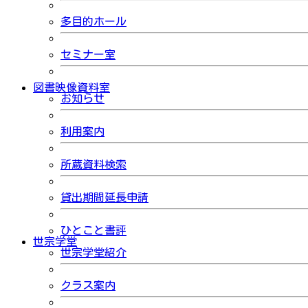
多目的ホール
セミナー室
図書映像資料室
お知らせ
利用案内
所蔵資料検索
貸出期間延長申請
ひとこと書評
世宗学堂
世宗学堂紹介
クラス案内