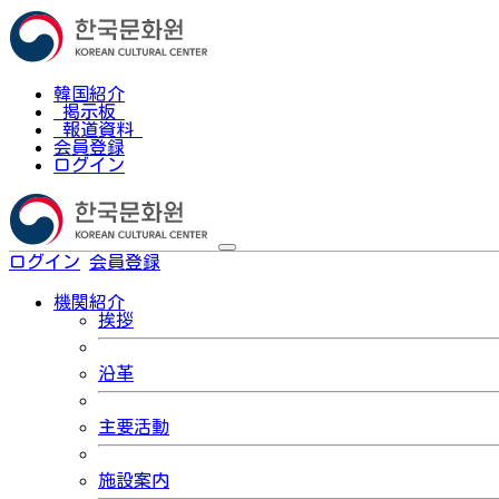
韓国紹介
掲示板
報道資料
会員登録
ログイン
ログイン
会員登録
한국어
機関紹介
挨拶
沿革
主要活動
施設案内