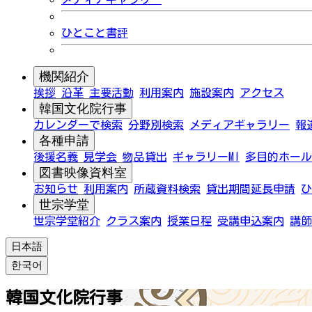
ひとこと書評
機関紹介
挨拶
沿革
主要活動
利用案内
施設案内
アクセス
韓国文化院行事
カレンダーで検索
分野別検索
メディアギャラリー
報
各種申請
後援名義
見学会
物品貸出
ギャラリーMI
多目的ホール
図書映像資料室
お知らせ
利用案内
所蔵資料検索
貸出期間延長申請
ひ
世宗学堂
世宗学堂紹介
クラス案内
授業日程
受講申込案内
講師
日本語
한국어
韓国文化院行事