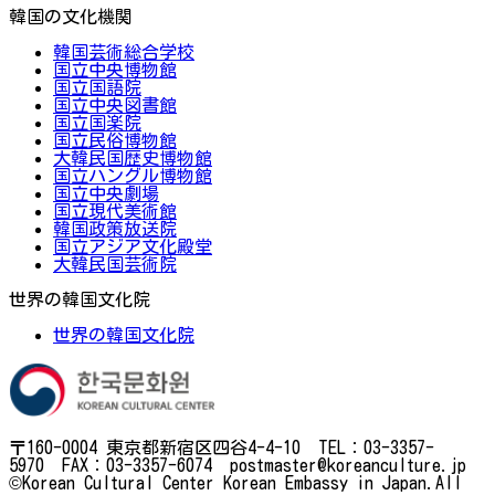
韓国の文化機関
韓国芸術総合学校
国立中央博物館
国立国語院
国立中央図書館
国立国楽院
国立民俗博物館
大韓民国歴史博物館
国立ハングル博物館
国立中央劇場
国立現代美術館
韓国政策放送院
国立アジア文化殿堂
大韓民国芸術院
世界の韓国文化院
世界の韓国文化院
〒160-0004 東京都新宿区四谷4-4-10 TEL：03-3357-
5970 FAX：03-3357-6074 postmaster@koreanculture.jp
©Korean Cultural Center Korean Embassy in Japan.All