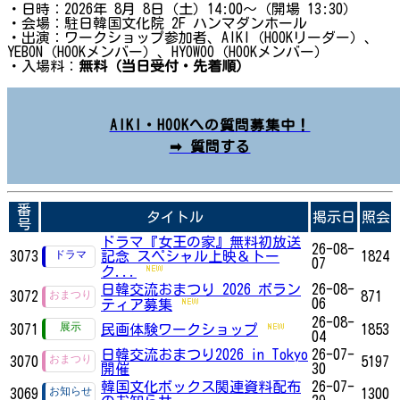
・日時：2026年 8月 8日（土）14:00〜（開場 13:30）
・会場：駐日韓国文化院 2F ハンマダンホール
・出演：ワークショップ参加者、AIKI（HOOKリーダー）、
YEBON（HOOKメンバー）、HYOWOO（HOOKメンバー）
・入場料：
無料（当日受付・先着順）
AIKI・HOOKへの質問募集中！
➡ 質問する
番
タイトル
掲示日
照会
号
ドラマ『女王の家』無料初放送
26-08-
3073
記念 スペシャル上映＆トー
1824
07
ク...
日韓交流おまつり 2026 ボラン
26-08-
3072
871
06
ティア募集
26-08-
3071
民画体験ワークショップ
1853
04
日韓交流おまつり2026 in Tokyo
26-07-
3070
5197
開催
30
韓国文化ボックス関連資料配布
26-07-
3069
1300