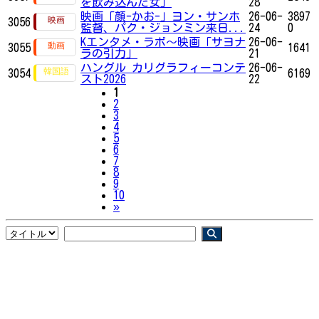
を飲み込んだ女」
28
映画「顔-かお-」ヨン・サンホ
26-06-
3897
3056
監督、パク・ジョンミン来日...
24
0
Kエンタメ・ラボ～映画「サヨナ
26-06-
3055
1641
ラの引力」
21
ハングル カリグラフィーコンテ
26-06-
3054
6169
スト2026
22
1
2
3
4
5
6
7
8
9
10
Next
»