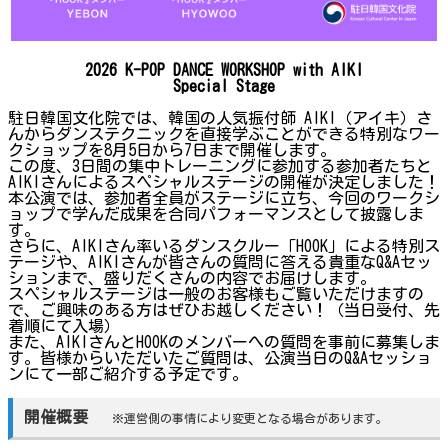
2026 K-POP DANCE WORKSHOP with AIKI
Special Stage
駐日韓国文化院では、韓国の人気振付師 AIKI（アイキ）さ
んからダンステクニックを直接学ぶことができる特別なワー
クショップを8月5日から7日まで開催します。
この度、3日間の集中トレーニングに参加する参加者たちと
AIKIさんによるスペシャルステージの開催が決定しました！
本公演では、参加者全員がステージに立ち、今回のワークシ
ョップで学んだ成果を合同パフォーマンスとして披露しま
す。
さらに、AIKIさん率いるダンスクルー「HOOK」による特別ス
テージや、AIKIさんが皆さんの質問に答える貴重なQ&Aセッ
ションまで、盛りだくさんの内容でお届けします。
スペシャルステージは一般のお客様もご覧いただけますの
で、ご興味のある方はぜひお越しください！（当日受付、先
着順にて入場）
また、AIKIさんとHOOKのメンバーへの質問を事前に募集しま
す。皆様からいただいたご質問は、公演当日のQ&Aセッショ
ンにて一部ご紹介する予定です。
開催概要
※運営側の事情により変更となる場合があります。