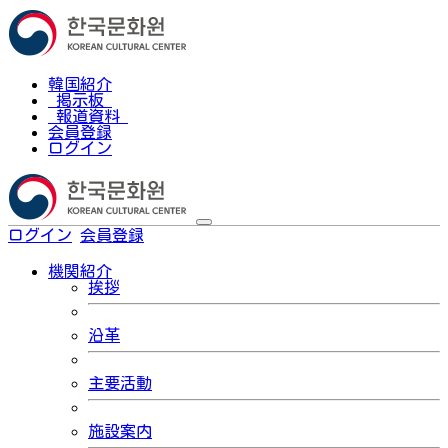
韓国紹介
掲示板
報道資料
会員登録
ログイン
ログイン
会員登録
한국어
機関紹介
挨拶
沿革
主要活動
施設案内