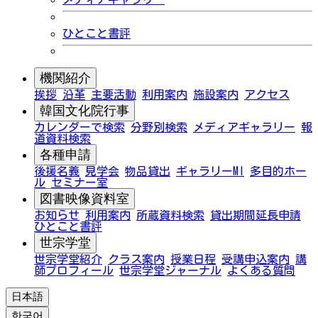
ひとこと書評
機関紹介
挨拶
沿革
主要活動
利用案内
施設案内
アクセス
韓国文化院行事
カレンダーで検索
分野別検索
メディアギャラリー
報
道資料検索
各種申請
後援名義
見学会
物品貸出
ギャラリーMI
多目的ホー
ル
セミナー室
図書映像資料室
お知らせ
利用案内
所蔵資料検索
貸出期間延長申請
ひとこと書評
世宗学堂
世宗学堂紹介
クラス案内
授業日程
受講申込案内
講
師プロフィール
世宗学堂ジャーナル
よくある質問
日本語
한국어