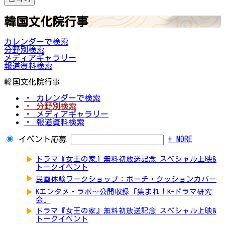
韓国文化院行事
カレンダーで検索
分野別検索
メディアギャラリー
報道資料検索
韓国文化院行事
・ カレンダーで検索
・ 分野別検索
・ メディアギャラリー
・ 報道資料検索
イベント応募
+ MORE
▶
ドラマ『女王の家』無料初放送記念 スペシャル上映&
トークイベント
▶
民画体験ワークショップ：ポーチ・クッションカバー
▶
Kエンタメ・ラボ～公開収録「集まれ！K-ドラマ研究
会」
▶
ドラマ『女王の家』無料初放送記念 スペシャル上映&
トークイベント