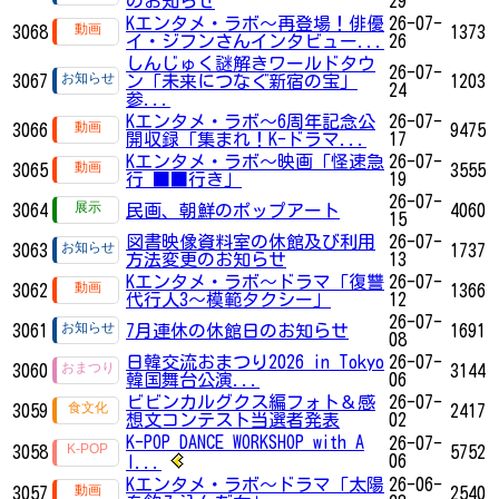
のお知らせ
29
Kエンタメ・ラボ～再登場！俳優
26-07-
3068
1373
イ・ジフンさんインタビュー...
26
しんじゅく謎解きワールドタウ
26-07-
3067
ン「未来につなぐ新宿の宝」
1203
24
参...
Kエンタメ・ラボ～6周年記念公
26-07-
3066
9475
開収録「集まれ！K-ドラマ...
17
Kエンタメ・ラボ～映画「怪速急
26-07-
3065
3555
行 ■■行き」
19
26-07-
3064
民画、朝鮮のポップアート
4060
15
図書映像資料室の休館及び利用
26-07-
3063
1737
方法変更のお知らせ
13
Kエンタメ・ラボ～ドラマ「復讐
26-07-
3062
1366
代行人3～模範タクシー」
12
26-07-
3061
7月連休の休館日のお知らせ
1691
08
日韓交流おまつり2026 in Tokyo
26-07-
3060
3144
韓国舞台公演...
06
ビビンカルグクス編フォト＆感
26-07-
3059
2417
想文コンテスト当選者発表
02
K-POP DANCE WORKSHOP with A
26-07-
3058
5752
06
I...
Kエンタメ・ラボ～ドラマ「太陽
26-06-
3057
2540