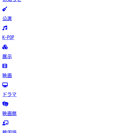
公演
K-POP
展示
映画
ドラマ
映画祭
韓国語