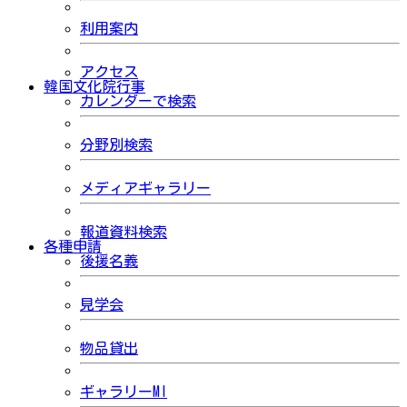
利用案内
アクセス
韓国文化院行事
カレンダーで検索
分野別検索
メディアギャラリー
報道資料検索
各種申請
後援名義
見学会
物品貸出
ギャラリーMI