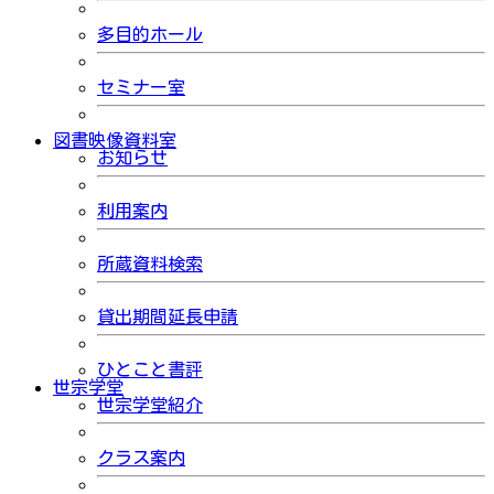
多目的ホール
セミナー室
図書映像資料室
お知らせ
利用案内
所蔵資料検索
貸出期間延長申請
ひとこと書評
世宗学堂
世宗学堂紹介
クラス案内