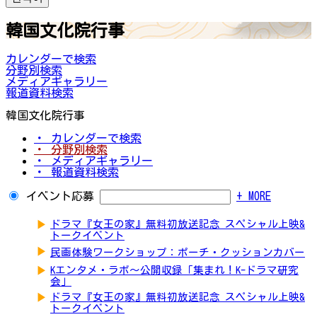
韓国文化院行事
カレンダーで検索
分野別検索
メディアギャラリー
報道資料検索
韓国文化院行事
・ カレンダーで検索
・ 分野別検索
・ メディアギャラリー
・ 報道資料検索
イベント応募
+ MORE
▶
ドラマ『女王の家』無料初放送記念 スペシャル上映&
トークイベント
▶
民画体験ワークショップ：ポーチ・クッションカバー
▶
Kエンタメ・ラボ～公開収録「集まれ！K-ドラマ研究
会」
▶
ドラマ『女王の家』無料初放送記念 スペシャル上映&
トークイベント