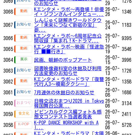
3069
1278
のお知らせ
29
Kエンタメ・ラボ～再登場！俳優
26-07-
3068
1346
イ・ジフンさんインタビュー...
26
しんじゅく謎解きワールドタウ
26-07-
3067
ン「未来につなぐ新宿の宝」
1183
24
参...
Kエンタメ・ラボ～6周年記念公
26-07-
3066
9395
開収録「集まれ！K-ドラマ...
17
Kエンタメ・ラボ～映画「怪速急
26-07-
3065
3546
行 ■■行き」
19
26-07-
3064
民画、朝鮮のポップアート
3996
15
図書映像資料室の休館及び利用
26-07-
3063
1726
方法変更のお知らせ
13
Kエンタメ・ラボ～ドラマ「復讐
26-07-
3062
1358
代行人3～模範タクシー」
12
26-07-
3061
7月連休の休館日のお知らせ
1686
08
日韓交流おまつり2026 in Tokyo
26-07-
3060
3134
韓国舞台公演...
06
ビビンカルグクス編フォト＆感
26-07-
3059
2411
想文コンテスト当選者発表
02
K-POP DANCE WORKSHOP with A
26-07-
3058
5728
I...
06
Kエンタメ・ラボ～ドラマ「太陽
26-06-