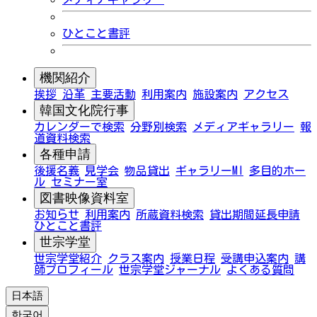
ひとこと書評
機関紹介
挨拶
沿革
主要活動
利用案内
施設案内
アクセス
韓国文化院行事
カレンダーで検索
分野別検索
メディアギャラリー
報
道資料検索
各種申請
後援名義
見学会
物品貸出
ギャラリーMI
多目的ホー
ル
セミナー室
図書映像資料室
お知らせ
利用案内
所蔵資料検索
貸出期間延長申請
ひとこと書評
世宗学堂
世宗学堂紹介
クラス案内
授業日程
受講申込案内
講
師プロフィール
世宗学堂ジャーナル
よくある質問
日本語
한국어