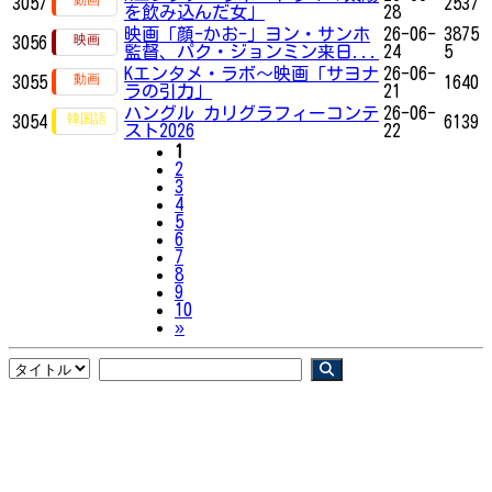
3057
2537
を飲み込んだ女」
28
映画「顔-かお-」ヨン・サンホ
26-06-
3875
3056
監督、パク・ジョンミン来日...
24
5
Kエンタメ・ラボ～映画「サヨナ
26-06-
3055
1640
ラの引力」
21
ハングル カリグラフィーコンテ
26-06-
3054
6139
スト2026
22
1
2
3
4
5
6
7
8
9
10
Next
»