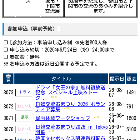
ス
域市・
50周年を記念し、釜山市と下
下関市
関市の交流のあゆみを紹介し
交流展
ます。
参加申込（事前予約）
❐
[参加方法：事前申し込み制 ※先着800人様
❐
申し込み締切：2026年6月24日（水）24:00まで
❐
参加費：無料
※
お申込み方法は近日公開する予定です。
番
タイトル
掲示日
照会
号
ドラマ『女王の家』無料初放送
26-08-
3073
記念 スペシャル上映＆トー
1491
07
ク...
日韓交流おまつり 2026 ボラン
26-08-
3072
791
06
ティア募集
26-08-
3071
民画体験ワークショップ
1800
04
日韓交流おまつり2026 in Tokyo
26-07-
3070
5106
30
開催
韓国文化ボックス関連資料配布
26-07-