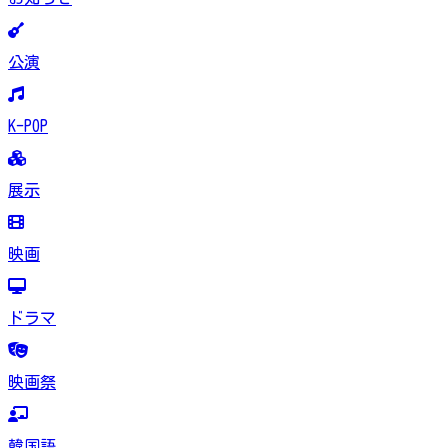
公演
K-POP
展示
映画
ドラマ
映画祭
韓国語