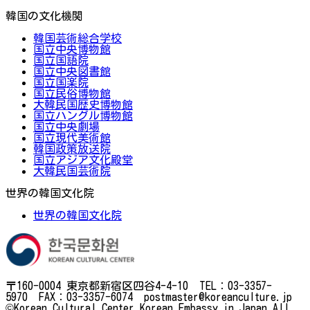
韓国の文化機関
韓国芸術総合学校
国立中央博物館
国立国語院
国立中央図書館
国立国楽院
国立民俗博物館
大韓民国歴史博物館
国立ハングル博物館
国立中央劇場
国立現代美術館
韓国政策放送院
国立アジア文化殿堂
大韓民国芸術院
世界の韓国文化院
世界の韓国文化院
〒160-0004 東京都新宿区四谷4-4-10 TEL：03-3357-
5970 FAX：03-3357-6074 postmaster@koreanculture.jp
©Korean Cultural Center Korean Embassy in Japan.All