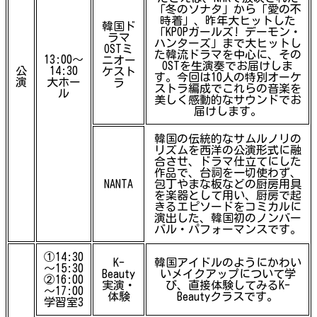
「冬のソナタ」から「愛の不
時着」、昨年大ヒットした
韓国ド
「KPOPガールズ! デーモン・
ラマ
ハンターズ」まで大ヒットし
OSTミ
た韓流ドラマを中心に、その
13:00～
ニオー
OSTを生演奏でお届けしま
公
14:30
ケスト
す。今回は10人の特別オーケ
演
大ホー
ラ
ストラ編成でこれらの音楽を
ル
美しく感動的なサウンドでお
届けします。
韓国の伝統的なサムルノリの
リズムを西洋の公演形式に融
合させ、ドラマ仕立てにした
作品で、台詞を一切使わず、
NANTA
包丁やまな板などの厨房用具
を楽器として用い、厨房で起
きるエピソードをコミカルに
演出した、韓国初のノンバー
バル・パフォーマンスです。
①14:30
K-
韓国アイドルのようにかわい
～15:30
Beauty
いメイクアップについて学
②16:00
実演・
び、直接体験してみるK-
～17:00
体験
Beautyクラスです。
学習室3