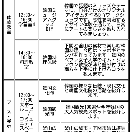
韓国で話題のミュッズをテー
韓国ミ
マに、自分だけのオリジナル
12:30～
ュージ
アイテムを作るDIYワークシ
体
16:30
アムグ
ョップです。感性を刺激する
験
学習室4
ッズ
デザイン体験を通して、日常
教
DIY
にアートの楽しさを取り入れ
室
てみましょう。
下関と釜山の食材で楽しむ韓
国料理、今回はトッポギとキ
14:30～
ンパを作ってみます！韓国の
16:30
韓国料
ペファ女子大学のキム・ジョ
料理教
理体験
ンウン教授が味と盛り付けの
室
両方を上手に仕上げるコツを
教えます。
韓国の様々な伝統・現代文化
韓国文
と韓国文化院の活動を紹介し
化PR
12:00～
ます。
17:00
ブ
大ホー
ー
韓国観光100選や今年韓国の
ルロビ
韓国観
ス
大人気観光スポットを紹介し
ー/
光PR
・
ます。
コミュ
展
ニティ
示
スペー
釜山広
釜山広域市・下関市姉妹締結