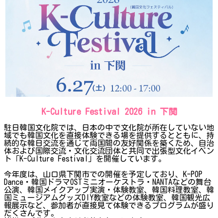
K-Culture Festival 2026 in 下関
駐日韓国文化院では、日本の中で文化院が所在していない地
域でも韓国文化を直接体験できる場を提供するとともに、持
続的な韓日交流を通じて両国間の友好関係を築くため、自治
体および国際交流・文化交流団体と共同で出張型文化イベン
ト「K-Culture Festival」を開催しています。
今年度は、山口県下関市での開催を予定しており、K-POP
Dance・韓国ドラマOSTミニオーケストラ・NANTAなどの舞台
公演、韓国メイクアップ実演・体験教室、韓国料理教室、韓
国ミュージアムグッズDIY教室などの体験教室、韓国観光広
報展示など、参加者が直接見て体験できるプログラムが盛り
だくさんです。