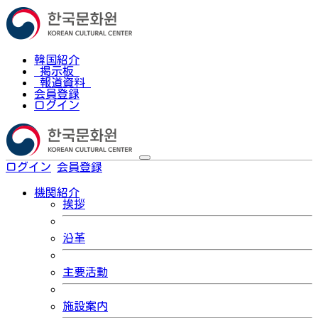
韓国紹介
掲示板
報道資料
会員登録
ログイン
ログイン
会員登録
한국어
機関紹介
挨拶
沿革
主要活動
施設案内