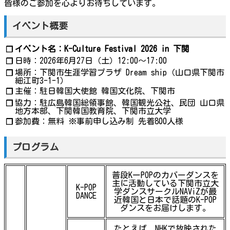
皆様のご参加を心よりお待ちしています。
イベント概要
イベント名：K-Culture Festival 2026 in 下関
❐
日時：2026年6月27日（土）12:00〜17:00
❐
場所：下関市生涯学習プラザ Dream ship（山口県下関市
❐
細江町3-1-1）
主催：駐日韓国大使館 韓国文化院、下関市
❐
協力：駐広島韓国総領事館、韓国観光公社、民団 山口県
❐
地方本部、下関韓国教育院、下関市立大学
参加費：無料 ※事前申し込み制 先着800人様
❐
プログラム
普段KーPOPのカバーダンスを
主に活動している下関市立大
K-POP
学ダンスサークルNAViZが最
DANCE
近韓国と日本で話題のK-POP
ダンスをお届けします。
たとえば、NHKで放映された