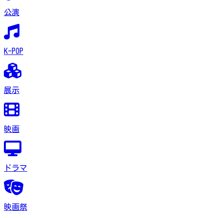
公演
K-POP
展示
映画
ドラマ
映画祭