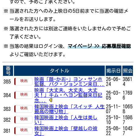
すので、予めご了承ください。
※
当選された方へのみ上映日の5日前までに当選の確認メ
ールをお送りします。
※
落選された方には別途ご連絡をいたしませんので予めご
了承ください。
※
当落の結果はログイン後、
マイページ >> 応募履歴確認
よりご確認いただけます。
番
タイトル
掲示日
照会
号
映画「顔-かお-」ヨン・サンホ
26-06-
3861
385
監督、パク・ジョンミン来日...
24
4
映画「大丈夫、大丈夫、大丈
26-03-
1769
夫！」キム・へヨン監督来日記
384
05
6
念...
韓国映画上映会「スイッチ 人生
25-11-
1065
383
最高の贈り物」
07
8
韓国映画上映会「人生は美し
25-10-
1598
382
い」
10
7
韓国映画上映会「壁越しの彼
25-08-
1043
381
女」
22
7