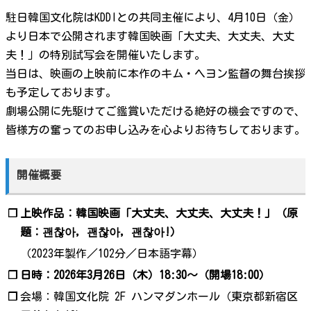
駐日韓国文化院はKDDIとの共同主催により、4月10日（金）
より日本で公開されます韓国映画「大丈夫、大丈夫、大丈
夫！」の特別試写会を開催いたします。
当日は、映画の上映前に本作のキム・ヘヨン監督の舞台挨拶
も予定しております。
劇場公開に先駆けてご鑑賞いただける絶好の機会ですので、
皆様方の奮ってのお申し込みを心よりお待ちしております。
開催概要
❐
上映作品：韓国映画「大丈夫、大丈夫、大丈夫！」（原
題：괜찮아, 괜찮아, 괜찮아!）
（2023年製作／102分／日本語字幕）
❐
日時：2026年3月26日（木）18:30～（開場18:00）
❐
会場：韓国文化院 2F ハンマダンホール（東京都新宿区