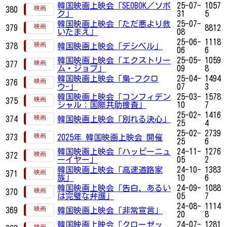
韓国映画上映会「SEOBOK／ソボ
25-07-
1057
380
ク」
31
5
韓国映画上映会「ただ悪より救
25-07-
379
8812
いたまえ」
08
25-06-
1118
378
韓国映画上映会「デシベル」
06
6
韓国映画上映会「エクストリー
25-05-
1059
377
ム・ジョブ」
09
8
韓国映画上映会「梟-フクロ
25-04-
1494
376
ウ-」
07
3
韓国映画上映会「コンフィデン
25-03-
1578
375
シャル：国際共助捜査」
10
7
25-02-
1416
374
韓国映画上映会「別れる決心」
25
4
25-02-
2739
373
2025年 韓国映画上映会 開催
25
6
韓国映画上映会「ハッピーニュ
24-11-
1276
372
ーイヤー」
05
2
韓国映画上映会「高速道路家
24-10-
1383
371
族」
10
6
韓国映画上映会「告白、あるい
24-09-
1088
370
は完璧な弁護」
05
7
24-08-
1114
369
韓国映画上映会「非常宣言」
20
8
韓国映画上映会「クローゼッ
24-07-
1281