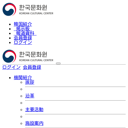
韓国紹介
掲示板
報道資料
会員登録
ログイン
ログイン
会員登録
한국어
機関紹介
挨拶
沿革
主要活動
施設案内