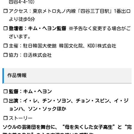
四谷4-4-10）
❐
アクセス：東京メトロ丸ノ内線「四谷三丁目駅」1番出口
より徒歩5分
❐
登壇者：キム・ヘヨン監督
※予告なく変更する場合がご
ざいます。
❐
主催：駐日韓国大使館 韓国文化院、KDDI株式会社
❐
協力：日活株式会社
作品情報
❐
監督：キム・ヘヨン
❐
出演：イ・レ、チン・ソヨン、チョン・スビン、イ・ジ
ョンハ、ソン・ソックほか
❐
ストーリー
ソウルの芸術団を舞台に、“母を失くした女子高生”と“完