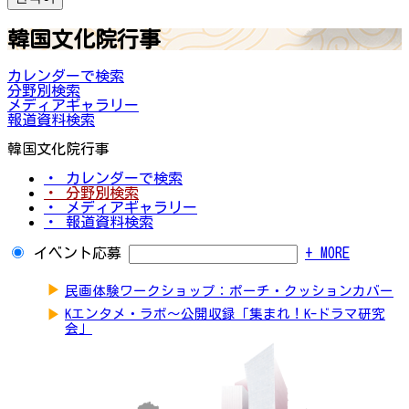
韓国文化院行事
カレンダーで検索
分野別検索
メディアギャラリー
報道資料検索
韓国文化院行事
・ カレンダーで検索
・ 分野別検索
・ メディアギャラリー
・ 報道資料検索
イベント応募
+ MORE
▶
民画体験ワークショップ：ポーチ・クッションカバー
▶
Kエンタメ・ラボ～公開収録「集まれ！K-ドラマ研究
会」