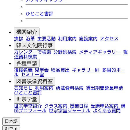
ひとこと書評
機関紹介
挨拶
沿革
主要活動
利用案内
施設案内
アクセス
韓国文化院行事
カレンダーで検索
分野別検索
メディアギャラリー
報
道資料検索
各種申請
後援名義
見学会
物品貸出
ギャラリーMI
多目的ホー
ル
セミナー室
図書映像資料室
お知らせ
利用案内
所蔵資料検索
貸出期間延長申請
ひとこと書評
世宗学堂
世宗学堂紹介
クラス案内
授業日程
受講申込案内
講
師プロフィール
世宗学堂ジャーナル
よくある質問
日本語
한국어