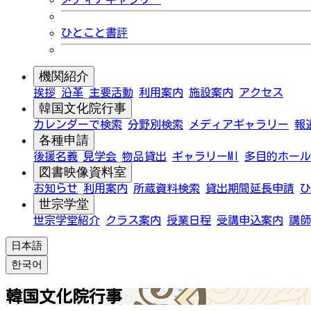
ひとこと書評
機関紹介
挨拶
沿革
主要活動
利用案内
施設案内
アクセス
韓国文化院行事
カレンダーで検索
分野別検索
メディアギャラリー
報
各種申請
後援名義
見学会
物品貸出
ギャラリーMI
多目的ホール
図書映像資料室
お知らせ
利用案内
所蔵資料検索
貸出期間延長申請
ひ
世宗学堂
世宗学堂紹介
クラス案内
授業日程
受講申込案内
講師
日本語
한국어
韓国文化院行事