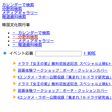
カレンダーで検索
分野別検索
メディアギャラリー
報道資料検索
韓国文化院行事
・ カレンダーで検索
・ 分野別検索
・ メディアギャラリー
・ 報道資料検索
イベント応募
+ MORE
▶
ドラマ『女王の家』無料初放送記念 スペシャル上映&
▶
民画体験ワークショップ：ポーチ・クッションカバー
▶
Kエンタメ・ラボ～公開収録「集まれ！K-ドラマ研究会
▶
ドラマ『女王の家』無料初放送記念 スペシャル上映&
▶
民画体験ワークショップ：ポーチ・クッションカバー
▶
Kエンタメ・ラボ～公開収録「集まれ！K-ドラマ研究会