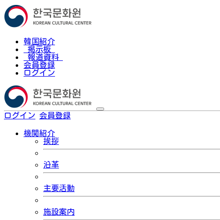
韓国紹介
掲示板
報道資料
会員登録
ログイン
ログイン
会員登録
한국어
機関紹介
挨拶
沿革
主要活動
施設案内