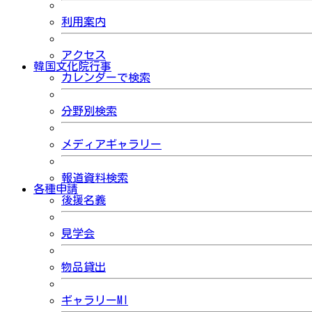
利用案内
アクセス
韓国文化院行事
カレンダーで検索
分野別検索
メディアギャラリー
報道資料検索
各種申請
後援名義
見学会
物品貸出
ギャラリーMI