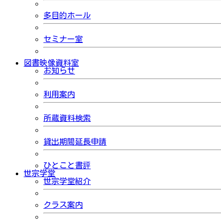
多目的ホール
セミナー室
図書映像資料室
お知らせ
利用案内
所蔵資料検索
貸出期間延長申請
ひとこと書評
世宗学堂
世宗学堂紹介
クラス案内