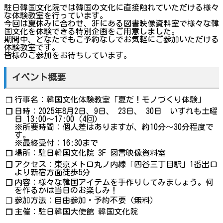
駐日韓国文化院では韓国の文化に直接触れていただける様々
な体験教室を行っています。
今回は夏休みに合わせ、3Fにある図書映像資料室で様々な韓
国文化を体験できる特別企画をご用意しました。
期間中、どなたでもご予約なしでお気軽にご参加いただける
体験教室です。
皆様のご参加をお待ちしています。
イベント概要
行事名：韓国文化体験教室「夏だ！モノづくり体験」
❐
日時：2025年8月2日、9日、 23日、 30日 いずれも土曜
❐
日 13:00～17:00（4回）
※所要時間：個人差はありますが、約10分～30分程度で
す。
※最終受付：16:30まで
場所：駐日韓国文化院 3F 図書映像資料室
❐
アクセス：東京メトロ丸ノ内線「四谷三丁目駅」1番出口
❐
より新宿方面徒歩5分
内容：様々な韓国アイテムを手作りしてみましょう。何
❐
を作るかは当日のお楽しみ！
参加方法：自由参加・予約不要（無料）
❐
主催：駐日韓国大使館 韓国文化院
❐