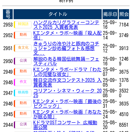
制作例
番
タイトル
掲示日
照会
号
ハングルカリグラフィーコンテ
25-09-
2953
7184
スト2025 入賞者発表
16
Kエンタメ・ラボ～映画「殺人配
25-09-
2952
3749
信」
14
きゅうりの冷や汁と豚肉のコチ
25-09-
2951
ュジャン炒め編フォト＆感想
3913
12
文...
解説のある韓国伝統舞踊－フェ
25-09-
1246
2950
スティバル
16
9
Kエンタメ・ラボ～ドラマ「わた
25-09-
2949
3675
しの完璧な彼女」
07
韓日交流作文コンテスト2025 入
25-09-
1378
2948
賞者発表
05
3
コリアン・シネマ・ウィーク 20
25-09-
3532
2947
25
08
0
Kエンタメ・ラボ～映画「最後の
25-08-
2946
3635
ピクニック」
31
Kエンタメ・ラボ～映画「あなた
25-08-
2945
4510
が眠る間」
24
KドラマOSTコンサート 広報動
25-08-
2944
8551
画公開
20