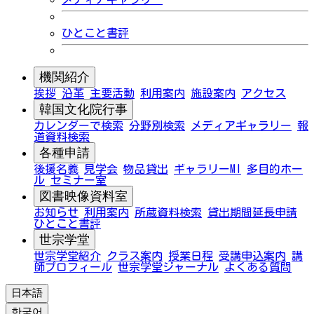
ひとこと書評
機関紹介
挨拶
沿革
主要活動
利用案内
施設案内
アクセス
韓国文化院行事
カレンダーで検索
分野別検索
メディアギャラリー
報
道資料検索
各種申請
後援名義
見学会
物品貸出
ギャラリーMI
多目的ホー
ル
セミナー室
図書映像資料室
お知らせ
利用案内
所蔵資料検索
貸出期間延長申請
ひとこと書評
世宗学堂
世宗学堂紹介
クラス案内
授業日程
受講申込案内
講
師プロフィール
世宗学堂ジャーナル
よくある質問
日本語
한국어