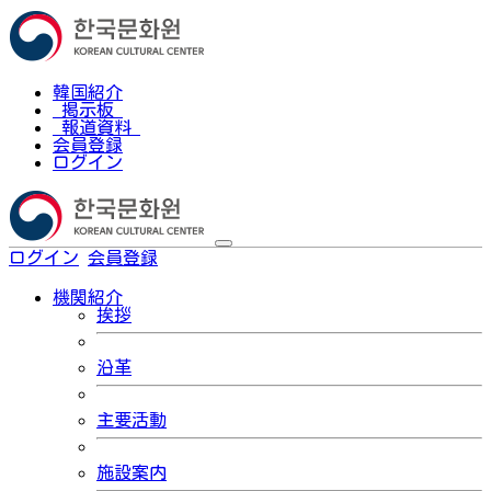
韓国紹介
掲示板
報道資料
会員登録
ログイン
ログイン
会員登録
한국어
機関紹介
挨拶
沿革
主要活動
施設案内