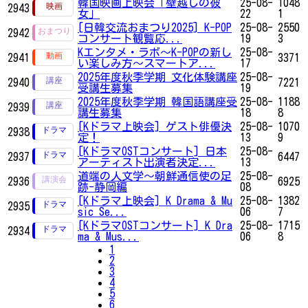
韓国映画上映会「壁越しの彼
25-08-
1048
2943
女」
22
1
[日韓交流おまつり2025] K-POP
25-08-
2550
2942
コンサート観覧応...
19
3
Kエンタメ・ラボ～K-POPの新し
25-08-
2941
3371
い楽しみ方～スマートア...
17
2025年度秋季学期 文化体験講座
25-08-
2940
7221
受講生募集
19
2025年度秋季学期 韓国語講座受
25-08-
1188
2939
講生募集
18
8
[Kドラマ上映会] ゲスト俳優決
25-08-
1070
2938
定！
13
9
[KドラマOSTコンサート] 日本
25-08-
2937
6447
アーティスト出演者決定...
13
道端の人文学～朝鮮通信使の足
25-08-
2936
6925
跡-静岡編
08
[Kドラマ上映会] K Drama & Mu
25-08-
1382
2935
sic Se...
06
7
[KドラマOSTコンサート] K Dra
25-08-
1715
2934
ma & Mus...
06
8
1
2
3
4
5
6