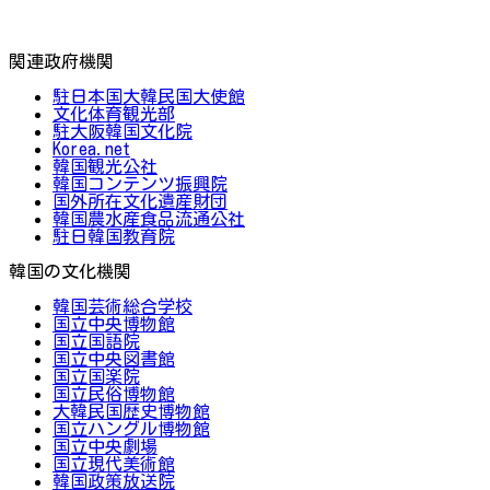
関連政府機関
駐日本国大韓民国大使館
文化体育観光部
駐大阪韓国文化院
Korea.net
韓国観光公社
韓国コンテンツ振興院
国外所在文化遺産財団
韓国農水産食品流通公社
駐日韓国教育院
韓国の文化機関
韓国芸術総合学校
国立中央博物館
国立国語院
国立中央図書館
国立国楽院
国立民俗博物館
大韓民国歴史博物館
国立ハングル博物館
国立中央劇場
国立現代美術館
韓国政策放送院