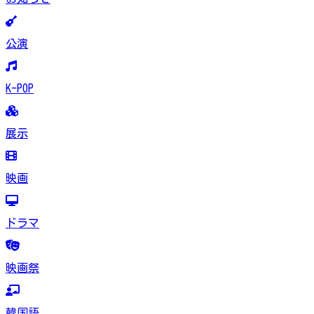
公演
K-POP
展示
映画
ドラマ
映画祭
韓国語