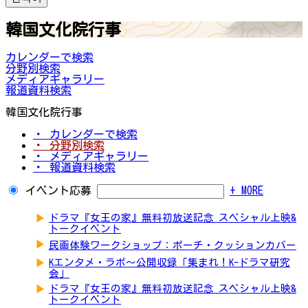
韓国文化院行事
カレンダーで検索
分野別検索
メディアギャラリー
報道資料検索
韓国文化院行事
・ カレンダーで検索
・ 分野別検索
・ メディアギャラリー
・ 報道資料検索
イベント応募
+ MORE
▶
ドラマ『女王の家』無料初放送記念 スペシャル上映&
トークイベント
▶
民画体験ワークショップ：ポーチ・クッションカバー
▶
Kエンタメ・ラボ～公開収録「集まれ！K-ドラマ研究
会」
▶
ドラマ『女王の家』無料初放送記念 スペシャル上映&
トークイベント