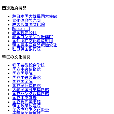
関連政府機関
駐日本国大韓民国大使館
文化体育観光部
駐大阪韓国文化院
Korea.net
韓国観光公社
韓国コンテンツ振興院
国外所在文化遺産財団
韓国農水産食品流通公社
駐日韓国教育院
韓国の文化機関
韓国芸術総合学校
国立中央博物館
国立国語院
国立中央図書館
国立国楽院
国立民俗博物館
大韓民国歴史博物館
国立ハングル博物館
国立中央劇場
国立現代美術館
韓国政策放送院
国立アジア文化殿堂