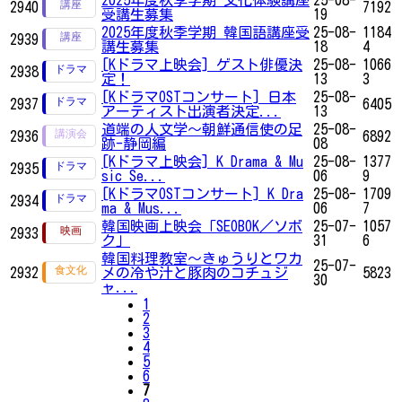
2025年度秋季学期 文化体験講座
25-08-
2940
7192
受講生募集
19
2025年度秋季学期 韓国語講座受
25-08-
1184
2939
講生募集
18
4
[Kドラマ上映会] ゲスト俳優決
25-08-
1066
2938
定！
13
3
[KドラマOSTコンサート] 日本
25-08-
2937
6405
アーティスト出演者決定...
13
道端の人文学～朝鮮通信使の足
25-08-
2936
6892
跡-静岡編
08
[Kドラマ上映会] K Drama & Mu
25-08-
1377
2935
sic Se...
06
9
[KドラマOSTコンサート] K Dra
25-08-
1709
2934
ma & Mus...
06
7
韓国映画上映会「SEOBOK／ソボ
25-07-
1057
2933
ク」
31
6
韓国料理教室～きゅうりとワカ
25-07-
2932
メの冷や汁と豚肉のコチュジ
5823
30
ャ...
1
2
3
4
5
6
7