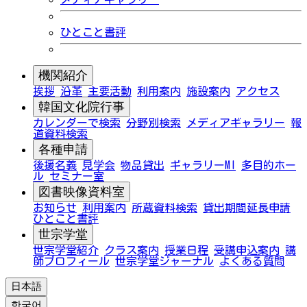
ひとこと書評
機関紹介
挨拶
沿革
主要活動
利用案内
施設案内
アクセス
韓国文化院行事
カレンダーで検索
分野別検索
メディアギャラリー
報
道資料検索
各種申請
後援名義
見学会
物品貸出
ギャラリーMI
多目的ホー
ル
セミナー室
図書映像資料室
お知らせ
利用案内
所蔵資料検索
貸出期間延長申請
ひとこと書評
世宗学堂
世宗学堂紹介
クラス案内
授業日程
受講申込案内
講
師プロフィール
世宗学堂ジャーナル
よくある質問
日本語
한국어