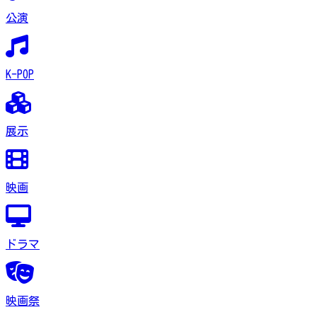
公演
K-POP
展示
映画
ドラマ
映画祭