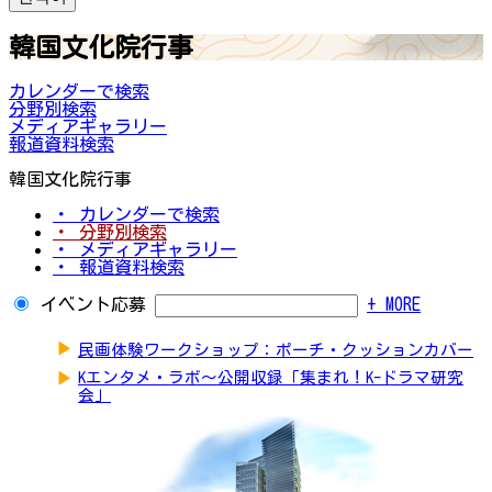
韓国文化院行事
カレンダーで検索
分野別検索
メディアギャラリー
報道資料検索
韓国文化院行事
・ カレンダーで検索
・ 分野別検索
・ メディアギャラリー
・ 報道資料検索
イベント応募
+ MORE
▶
民画体験ワークショップ：ポーチ・クッションカバー
▶
Kエンタメ・ラボ～公開収録「集まれ！K-ドラマ研究
会」