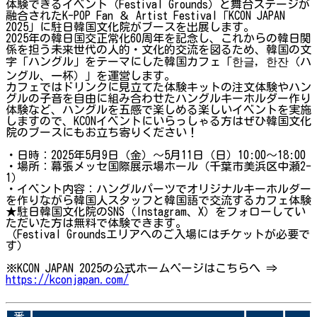
体験できるイベント（Festival Grounds）と舞台ステージが
融合されたK-POP Fan ＆ Artist Festival「KCON JAPAN
2025」に駐日韓国文化院がブースを出展します。
2025年の韓日国交正常化60周年を記念し、これからの韓日関
係を担う未来世代の人的・文化的交流を図るため、韓国の文
字「ハングル」をテーマにした韓国カフェ「한글, 한잔（ハ
ングル、一杯）」を運営します。
カフェではドリンクに見立てた体験キットの注文体験やハン
グルの子音を自由に組み合わせたハングルキーホルダー作り
体験など、ハングルを五感で楽しめる楽しいイベントを実施
しますので、KCONイベントにいらっしゃる方はぜひ韓国文化
院のブースにもお立ち寄りください！
・日時：2025年5月9日（金）〜5月11日（日）10:00～18:00
・場所：幕張メッセ国際展示場ホール（千葉市美浜区中瀬2-
1）
・イベント内容：ハングルパーツでオリジナルキーホルダー
を作りながら韓国人スタッフと韓国語で交流するカフェ体験
★駐日韓国文化院のSNS（Instagram、X）をフォローしてい
ただいた方は無料で体験できます。
（Festival Groundsエリアへのご入場にはチケットが必要で
す）
※KCON JAPAN 2025の公式ホームページはこちらへ ⇒
https://kconjapan.com/