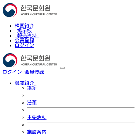
韓国紹介
掲示板
報道資料
会員登録
ログイン
ログイン
会員登録
한국어
機関紹介
挨拶
沿革
主要活動
施設案内