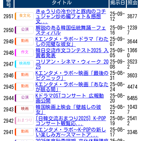
番
タイトル
掲示日
照会
号
きゅうりの冷や汁と豚肉のコチ
25-09-
2951
ュジャン炒め編フォト＆感想
3877
12
文...
解説のある韓国伝統舞踊－フェ
25-09-
1239
2950
スティバル
16
7
Kエンタメ・ラボ～ドラマ「わた
25-09-
2949
3644
しの完璧な彼女」
07
韓日交流作文コンテスト2025 入
25-09-
1366
2948
賞者発表
05
0
コリアン・シネマ・ウィーク 20
25-09-
3523
2947
25
08
2
Kエンタメ・ラボ～映画「最後の
25-08-
2946
3603
ピクニック」
31
Kエンタメ・ラボ～映画「あなた
25-08-
2945
4474
が眠る間」
24
KドラマOSTコンサート 広報動
25-08-
2944
8485
画公開
20
韓国映画上映会「壁越しの彼
25-08-
1043
2943
女」
22
7
[日韓交流おまつり2025] K-POP
25-08-
2541
2942
コンサート観覧応...
19
2
Kエンタメ・ラボ～K-POPの新し
25-08-
2941
3348
い楽しみ方～スマートア...
17