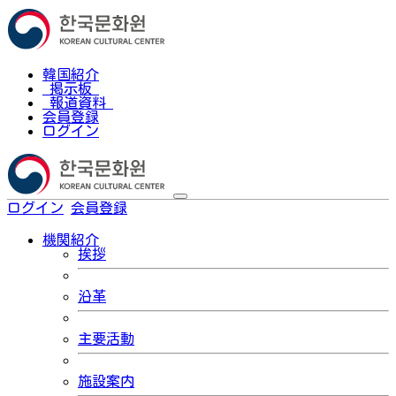
韓国紹介
掲示板
報道資料
会員登録
ログイン
ログイン
会員登録
한국어
機関紹介
挨拶
沿革
主要活動
施設案内