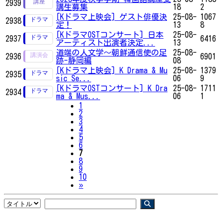
2939
講生募集
18
2
[Kドラマ上映会] ゲスト俳優決
25-08-
1067
2938
定！
13
8
[KドラマOSTコンサート] 日本
25-08-
2937
6416
アーティスト出演者決定...
13
道端の人文学～朝鮮通信使の足
25-08-
2936
6901
跡-静岡編
08
[Kドラマ上映会] K Drama & Mu
25-08-
1379
2935
sic Se...
06
9
[KドラマOSTコンサート] K Dra
25-08-
1711
2934
ma & Mus...
06
1
1
2
3
4
5
6
7
8
9
10
Next
»