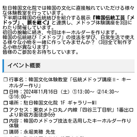
駐日韓国文化院では韓国の文化に直接触れていただける様々
な体験教室を行っています。
下半期は韓国の伝統結びを紹介する展示
『韓国伝統工芸「メ
ドゥプ」、脈を継ぐ』
と連携し、メドゥプ体験講座を3回に
わたり開催しています。
初回の腕輪に続き、今回はキーホルダーを作ります。
韓国の伝統結び「メドゥプ」の技法を学び、日常生活で使え
る様々な小物を一緒に作ってみませんか？（3回全て制作す
る小物が異なります）
皆様のご参加をお待ちしています。
イベント概要
❐
行事名：韓国文化体験教室「伝統メドゥプ講座Ⅱ- キー
ホルダー作り」
日時：2024年11月16日（土）①13:00～ ②14:30～
❐
③16:00～
場所：駐日韓国文化院 1F ギャラリーMI
❐
アクセス：東京メトロ丸ノ内線「四谷三丁目駅」1番出口
❐
より新宿方面徒歩5分
内容：韓国のメドゥプ技法を活用したキーホルダー作り
❐
体験
講師：永堀美穂 先生
❐