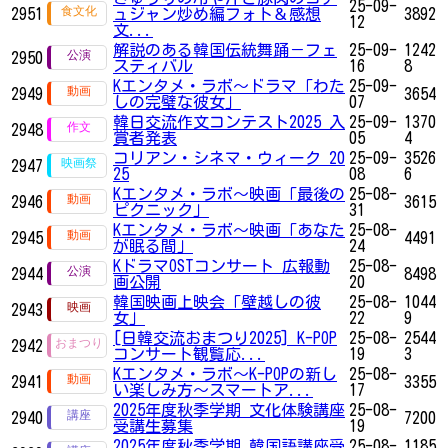
25-09-
2951
ュジャン炒め編フォト＆感想
3892
12
文...
解説のある韓国伝統舞踊－フェ
25-09-
1242
2950
スティバル
16
8
Kエンタメ・ラボ～ドラマ「わた
25-09-
2949
3654
しの完璧な彼女」
07
韓日交流作文コンテスト2025 入
25-09-
1370
2948
賞者発表
05
4
コリアン・シネマ・ウィーク 20
25-09-
3526
2947
25
08
6
Kエンタメ・ラボ～映画「最後の
25-08-
2946
3615
ピクニック」
31
Kエンタメ・ラボ～映画「あなた
25-08-
2945
4491
が眠る間」
24
KドラマOSTコンサート 広報動
25-08-
2944
8498
画公開
20
韓国映画上映会「壁越しの彼
25-08-
1044
2943
女」
22
9
[日韓交流おまつり2025] K-POP
25-08-
2544
2942
コンサート観覧応...
19
3
Kエンタメ・ラボ～K-POPの新し
25-08-
2941
3355
い楽しみ方～スマートア...
17
2025年度秋季学期 文化体験講座
25-08-
2940
7200
受講生募集
19
2025年度秋季学期 韓国語講座受
25-08-
1185