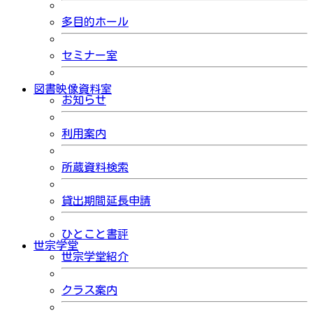
多目的ホール
セミナー室
図書映像資料室
お知らせ
利用案内
所蔵資料検索
貸出期間延長申請
ひとこと書評
世宗学堂
世宗学堂紹介
クラス案内