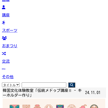
講座
スポーツ
おまつり
交流
その他
韓国文化体験教室「伝統メドゥプ講座Ⅱ - キ
24.11.01
ーホルダー作り」