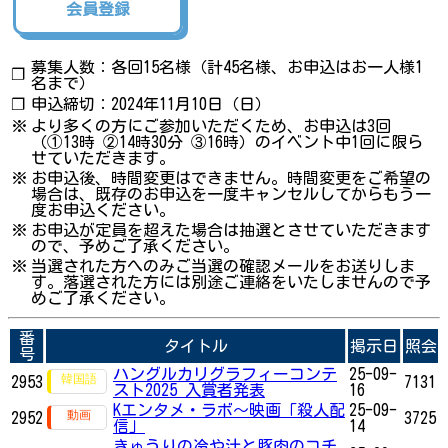
会員登録
募集人数：各回15名様（計45名様、お申込はお一人様1
❐
名まで）
❐
申込締切：2024年11月10日（日）
※
より多くの方にご参加いただくため、お申込は3回
（①13時 ②14時30分 ③16時）のイベント中1回に限ら
せていただきます。
※
お申込後、時間変更はできません。時間変更をご希望の
場合は、既存のお申込を一度キャンセルしてからもう一
度お申込ください。
※
お申込が定員を超えた場合は抽選とさせていただきます
ので、予めご了承ください。
※
当選された方へのみご当選の確認メールをお送りしま
す。落選された方には別途ご連絡をいたしませんので予
めご了承ください。
番
タイトル
掲示日
照会
号
ハングルカリグラフィーコンテ
25-09-
2953
7131
スト2025 入賞者発表
16
Kエンタメ・ラボ～映画「殺人配
25-09-
2952
3725
信」
14
きゅうりの冷や汁と豚肉のコチ