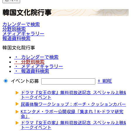
韓国文化院行事
カレンダーで検索
分野別検索
メディアギャラリー
報道資料検索
韓国文化院行事
・ カレンダーで検索
・ 分野別検索
・ メディアギャラリー
・ 報道資料検索
イベント応募
+ MORE
▶
ドラマ『女王の家』無料初放送記念 スペシャル上映&
トークイベント
▶
民画体験ワークショップ：ポーチ・クッションカバー
▶
Kエンタメ・ラボ～公開収録「集まれ！K-ドラマ研究
会」
▶
ドラマ『女王の家』無料初放送記念 スペシャル上映&
トークイベント