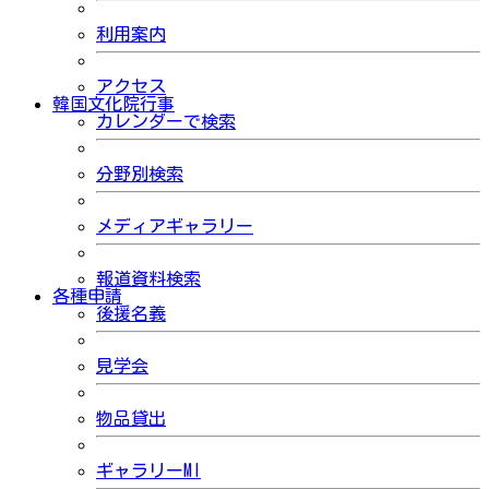
利用案内
アクセス
韓国文化院行事
カレンダーで検索
分野別検索
メディアギャラリー
報道資料検索
各種申請
後援名義
見学会
物品貸出
ギャラリーMI