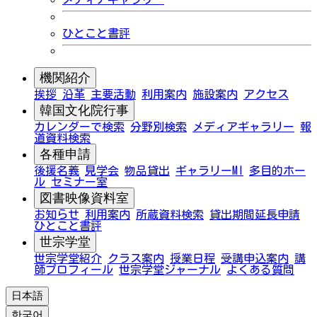
ひとこと書評
機関紹介
挨拶
沿革
主要活動
利用案内
施設案内
アクセス
韓国文化院行事
カレンダーで検索
分野別検索
メディアギャラリー
報
道資料検索
各種申請
後援名義
見学会
物品貸出
ギャラリーMI
多目的ホー
ル
セミナー室
図書映像資料室
お知らせ
利用案内
所蔵資料検索
貸出期間延長申請
ひとこと書評
世宗学堂
世宗学堂紹介
クラス案内
授業日程
受講申込案内
講
師プロフィール
世宗学堂ジャーナル
よくある質問
日本語
한국어