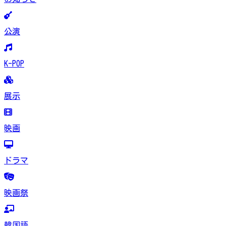
公演
K-POP
展示
映画
ドラマ
映画祭
韓国語