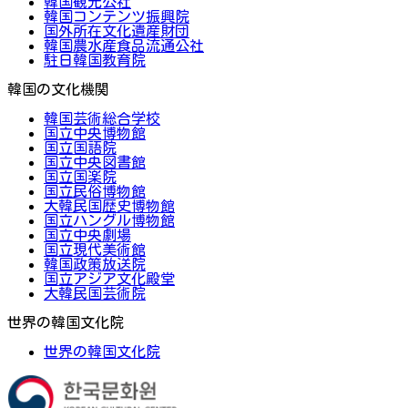
韓国観光公社
韓国コンテンツ振興院
国外所在文化遺産財団
韓国農水産食品流通公社
駐日韓国教育院
韓国の文化機関
韓国芸術総合学校
国立中央博物館
国立国語院
国立中央図書館
国立国楽院
国立民俗博物館
大韓民国歴史博物館
国立ハングル博物館
国立中央劇場
国立現代美術館
韓国政策放送院
国立アジア文化殿堂
大韓民国芸術院
世界の韓国文化院
世界の韓国文化院