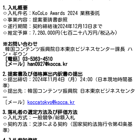
1.
入札概要
ㅇ入札件名：KoCoLo Awards 2024 業務委託
ㅇ事業内容：提案要請書参照
ㅇ遂行期間：契約締結後2024年12月13日まで
ㅇ推定予算：7,280,000円(七百二十八万円/税込み)
※
お問い合わせ
韓国コンテンツ振興院日本東京ビジネスセンター課長 ハ
ン・ギウン
［電話］
03-5363-4510
［メール］
han0927@kocca.kr
2.
提案書及び価格算出内訳書の提出
ㅇ提出締切：2024年11月4日（月）24:00（日本現地時間基
準）
ㅇ提出先：韓国コンテンツ振興院 日本東京ビジネスセンタ
ー
［メール］
koccatokyo@kocca.kr
3.
落札者の選定方法及び評価方法
ㅇ入札方式：一般競争/総額入札
ㅇ契約方法：交渉による契約（国家契約法施行令第43条基
準）