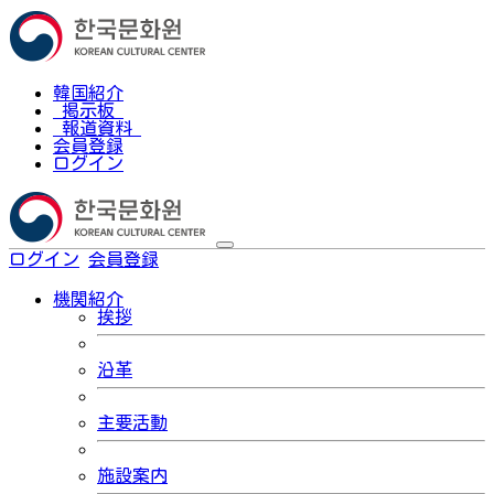
韓国紹介
掲示板
報道資料
会員登録
ログイン
ログイン
会員登録
한국어
機関紹介
挨拶
沿革
主要活動
施設案内