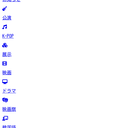
公演
K-POP
展示
映画
ドラマ
映画祭
韓国語