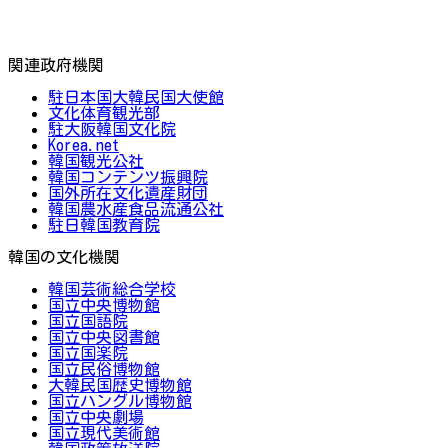
関連政府機関
駐日本国大韓民国大使館
文化体育観光部
駐大阪韓国文化院
Korea.net
韓国観光公社
韓国コンテンツ振興院
国外所在文化遺産財団
韓国農水産食品流通公社
駐日韓国教育院
韓国の文化機関
韓国芸術総合学校
国立中央博物館
国立国語院
国立中央図書館
国立国楽院
国立民俗博物館
大韓民国歴史博物館
国立ハングル博物館
国立中央劇場
国立現代美術館