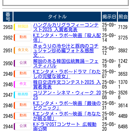
番
タイトル
掲示日
照会
号
ハングルカリグラフィーコンテ
25-09-
2953
7129
スト2025 入賞者発表
16
Kエンタメ・ラボ～映画「殺人配
25-09-
2952
3725
信」
14
きゅうりの冷や汁と豚肉のコチ
25-09-
2951
ュジャン炒め編フォト＆感想
3892
12
文...
解説のある韓国伝統舞踊－フェ
25-09-
1242
2950
スティバル
16
6
Kエンタメ・ラボ～ドラマ「わた
25-09-
2949
3653
しの完璧な彼女」
07
韓日交流作文コンテスト2025 入
25-09-
1370
2948
賞者発表
05
1
コリアン・シネマ・ウィーク 20
25-09-
3526
2947
25
08
6
Kエンタメ・ラボ～映画「最後の
25-08-
2946
3614
ピクニック」
31
Kエンタメ・ラボ～映画「あなた
25-08-
2945
4489
が眠る間」
24
KドラマOSTコンサート 広報動
25-08-
2944
8498
画公開
20