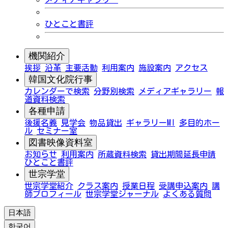
ひとこと書評
機関紹介
挨拶
沿革
主要活動
利用案内
施設案内
アクセス
韓国文化院行事
カレンダーで検索
分野別検索
メディアギャラリー
報
道資料検索
各種申請
後援名義
見学会
物品貸出
ギャラリーMI
多目的ホー
ル
セミナー室
図書映像資料室
お知らせ
利用案内
所蔵資料検索
貸出期間延長申請
ひとこと書評
世宗学堂
世宗学堂紹介
クラス案内
授業日程
受講申込案内
講
師プロフィール
世宗学堂ジャーナル
よくある質問
日本語
한국어