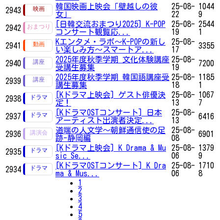
韓国映画上映会「壁越しの彼
25-08-
1044
2943
女」
22
9
[日韓交流おまつり2025] K-POP
25-08-
2544
2942
コンサート観覧応...
19
1
Kエンタメ・ラボ～K-POPの新し
25-08-
2941
3355
い楽しみ方～スマートア...
17
2025年度秋季学期 文化体験講座
25-08-
2940
7200
受講生募集
19
2025年度秋季学期 韓国語講座受
25-08-
1185
2939
講生募集
18
1
[Kドラマ上映会] ゲスト俳優決
25-08-
1067
2938
定！
13
7
[KドラマOSTコンサート] 日本
25-08-
2937
6416
アーティスト出演者決定...
13
道端の人文学～朝鮮通信使の足
25-08-
2936
6901
跡-静岡編
08
[Kドラマ上映会] K Drama & Mu
25-08-
1379
2935
sic Se...
06
9
[KドラマOSTコンサート] K Dra
25-08-
1710
2934
ma & Mus...
06
8
1
2
3
4
5