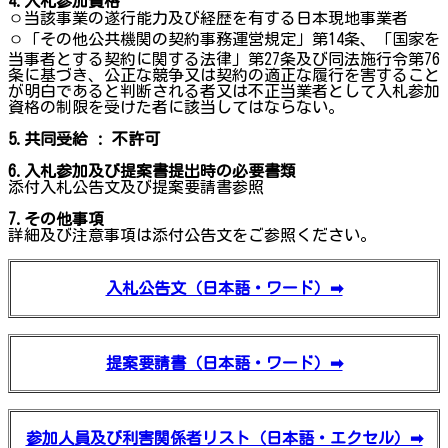
4.
入札参加資格
ㅇ当該事業の遂行能力及び経歴を有する日本現地事業者
ㅇ「その他公共機関の契約事務運営規定」第14条、「国家を
当事者とする契約に関する法律」第27条及び同法施行令第76
条に基づき、公正な競争又は契約の適正な履行を害すること
が明白であると判断される者又は不正当業者として入札参加
資格の制限を受けた者に該当してはならない。
5.
共同受給
:
不許可
6.
入札参加及び提案書提出時の必要書類
添付入札公告文及び提案要請書参照
7.
その他事項
詳細及び注意事項は添付公告文をご参照ください。
入札公告文（日本語・ワード）➡
提案要請書（日本語・ワード）➡
参加人員及び利害関係者リスト（日本語・エクセル）➡