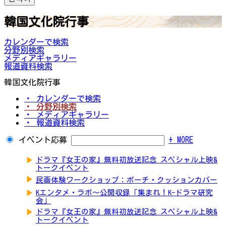
韓国文化院行事
カレンダーで検索
分野別検索
メディアギャラリー
報道資料検索
韓国文化院行事
・ カレンダーで検索
・ 分野別検索
・ メディアギャラリー
・ 報道資料検索
イベント応募
+ MORE
▶
ドラマ『女王の家』無料初放送記念 スペシャル上映&
トークイベント
▶
民画体験ワークショップ：ポーチ・クッションカバー
▶
Kエンタメ・ラボ～公開収録「集まれ！K-ドラマ研究
会」
▶
ドラマ『女王の家』無料初放送記念 スペシャル上映&
トークイベント