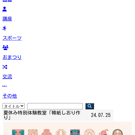
講座
スポーツ
おまつり
交流
その他
夏休み特別体験教室「韓紙しおり作
24.07.25
り」