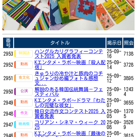
番
タイトル
掲示日
照会
号
ハングルカリグラフィーコンテ
25-09-
2953
7138
スト2025 入賞者発表
16
Kエンタメ・ラボ～映画「殺人配
25-09-
2952
3728
信」
14
きゅうりの冷や汁と豚肉のコチ
25-09-
2951
ュジャン炒め編フォト＆感想
3895
12
文...
解説のある韓国伝統舞踊－フェ
25-09-
1243
2950
スティバル
16
4
Kエンタメ・ラボ～ドラマ「わた
25-09-
2949
3655
しの完璧な彼女」
07
韓日交流作文コンテスト2025 入
25-09-
1370
2948
賞者発表
05
5
コリアン・シネマ・ウィーク 20
25-09-
3526
2947
25
08
9
Kエンタメ・ラボ～映画「最後の
25-08-
2946
3615