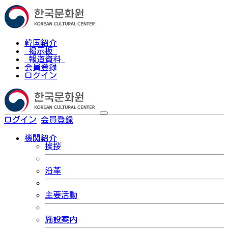
韓国紹介
掲示板
報道資料
会員登録
ログイン
ログイン
会員登録
한국어
機関紹介
挨拶
沿革
主要活動
施設案内