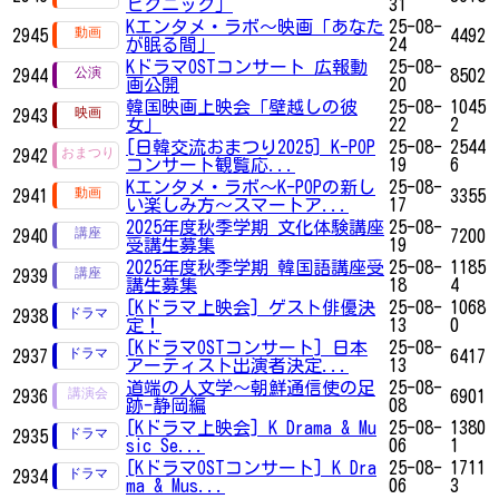
ピクニック」
31
Kエンタメ・ラボ～映画「あなた
25-08-
2945
4492
が眠る間」
24
KドラマOSTコンサート 広報動
25-08-
2944
8502
画公開
20
韓国映画上映会「壁越しの彼
25-08-
1045
2943
女」
22
2
[日韓交流おまつり2025] K-POP
25-08-
2544
2942
コンサート観覧応...
19
6
Kエンタメ・ラボ～K-POPの新し
25-08-
2941
3355
い楽しみ方～スマートア...
17
2025年度秋季学期 文化体験講座
25-08-
2940
7200
受講生募集
19
2025年度秋季学期 韓国語講座受
25-08-
1185
2939
講生募集
18
4
[Kドラマ上映会] ゲスト俳優決
25-08-
1068
2938
定！
13
0
[KドラマOSTコンサート] 日本
25-08-
2937
6417
アーティスト出演者決定...
13
道端の人文学～朝鮮通信使の足
25-08-
2936
6901
跡-静岡編
08
[Kドラマ上映会] K Drama & Mu
25-08-
1380
2935
sic Se...
06
1
[KドラマOSTコンサート] K Dra
25-08-
1711
2934
ma & Mus...
06
3