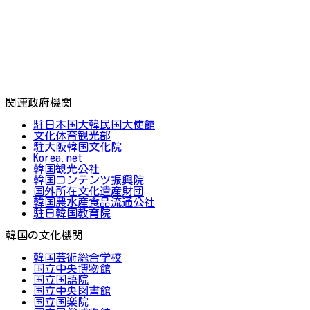
関連政府機関
駐日本国大韓民国大使館
文化体育観光部
駐大阪韓国文化院
Korea.net
韓国観光公社
韓国コンテンツ振興院
国外所在文化遺産財団
韓国農水産食品流通公社
駐日韓国教育院
韓国の文化機関
韓国芸術総合学校
国立中央博物館
国立国語院
国立中央図書館
国立国楽院