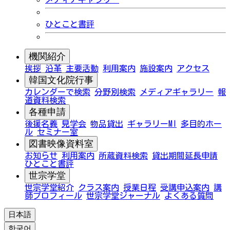
ひとこと書評
機関紹介
挨拶
沿革
主要活動
利用案内
施設案内
アクセス
韓国文化院行事
カレンダーで検索
分野別検索
メディアギャラリー
報
道資料検索
各種申請
後援名義
見学会
物品貸出
ギャラリーMI
多目的ホー
ル
セミナー室
図書映像資料室
お知らせ
利用案内
所蔵資料検索
貸出期間延長申請
ひとこと書評
世宗学堂
世宗学堂紹介
クラス案内
授業日程
受講申込案内
講
師プロフィール
世宗学堂ジャーナル
よくある質問
日本語
한국어