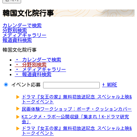
韓国文化院行事
カレンダーで検索
分野別検索
メディアギャラリー
報道資料検索
韓国文化院行事
・ カレンダーで検索
・ 分野別検索
・ メディアギャラリー
・ 報道資料検索
イベント応募
+ MORE
▶
ドラマ『女王の家』無料初放送記念 スペシャル上映&
トークイベント
▶
民画体験ワークショップ：ポーチ・クッションカバー
▶
Kエンタメ・ラボ～公開収録「集まれ！K-ドラマ研究
会」
▶
ドラマ『女王の家』無料初放送記念 スペシャル上映&
トークイベント