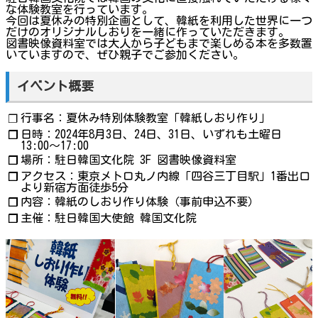
な体験教室を行っています。
今回は夏休みの特別企画として、韓紙を利用した世界に一つ
だけのオリジナルしおりを一緒に作っていただきます。
図書映像資料室では大人から子どもまで楽しめる本を多数置
いていますので、ぜひ親子でご参加ください。
イベント概要
行事名：夏休み特別体験教室「韓紙しおり作り」
❐
日時：2024年8月3日、24日、31日、いずれも土曜日
❐
13:00〜17:00
場所：駐日韓国文化院 3F 図書映像資料室
❐
アクセス：東京メトロ丸ノ内線「四谷三丁目駅」1番出口
❐
より新宿方面徒歩5分
内容：韓紙のしおり作り体験（事前申込不要）
❐
主催：駐日韓国大使館 韓国文化院
❐