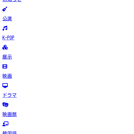
公演
K-POP
展示
映画
ドラマ
映画祭
韓国語