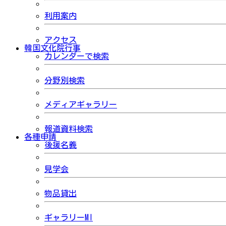
利用案内
アクセス
韓国文化院行事
カレンダーで検索
分野別検索
メディアギャラリー
報道資料検索
各種申請
後援名義
見学会
物品貸出
ギャラリーMI