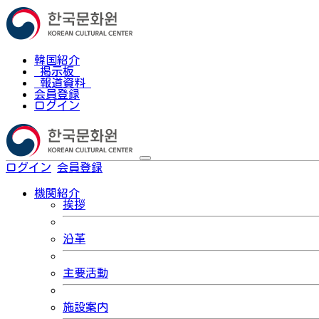
韓国紹介
掲示板
報道資料
会員登録
ログイン
ログイン
会員登録
한국어
機関紹介
挨拶
沿革
主要活動
施設案内