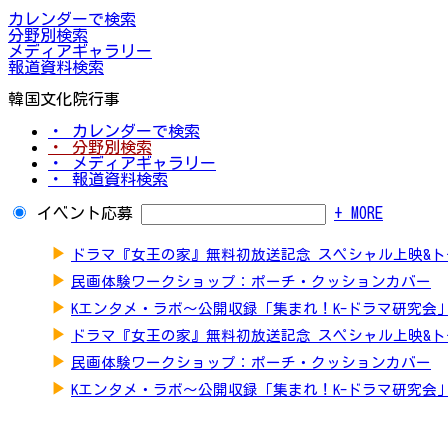
カレンダーで検索
分野別検索
メディアギャラリー
報道資料検索
韓国文化院行事
・ カレンダーで検索
・ 分野別検索
・ メディアギャラリー
・ 報道資料検索
イベント応募
+ MORE
▶
ドラマ『女王の家』無料初放送記念 スペシャル上映&
▶
民画体験ワークショップ：ポーチ・クッションカバー
▶
Kエンタメ・ラボ～公開収録「集まれ！K-ドラマ研究会
▶
ドラマ『女王の家』無料初放送記念 スペシャル上映&
▶
民画体験ワークショップ：ポーチ・クッションカバー
▶
Kエンタメ・ラボ～公開収録「集まれ！K-ドラマ研究会