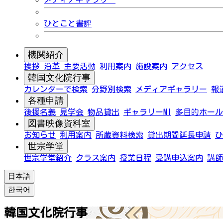
ひとこと書評
機関紹介
挨拶
沿革
主要活動
利用案内
施設案内
アクセス
韓国文化院行事
カレンダーで検索
分野別検索
メディアギャラリー
報
各種申請
後援名義
見学会
物品貸出
ギャラリーMI
多目的ホール
図書映像資料室
お知らせ
利用案内
所蔵資料検索
貸出期間延長申請
ひ
世宗学堂
世宗学堂紹介
クラス案内
授業日程
受講申込案内
講師
日本語
한국어
韓国文化院行事