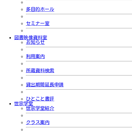
多目的ホール
セミナー室
図書映像資料室
お知らせ
利用案内
所蔵資料検索
貸出期間延長申請
ひとこと書評
世宗学堂
世宗学堂紹介
クラス案内