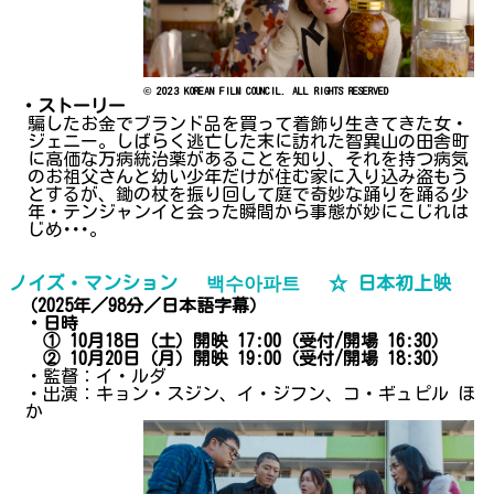
© 2023 KOREAN FILM COUNCIL. ALL RIGHTS RESERVED
・ストーリー
騙したお金でブランド品を買って着飾り生きてきた女・
ジェニー。しばらく逃亡した末に訪れた智異山の田舎町
に高価な万病統治薬があることを知り、それを持つ病気
のお祖父さんと幼い少年だけが住む家に入り込み盗もう
とするが、鋤の杖を振り回して庭で奇妙な踊りを踊る少
年・テンジャンイと会った瞬間から事態が妙にこじれは
じめ･･･。
ノイズ・マンション 백수아파트 ☆ 日本初上映
（2025年／98分／日本語字幕）
・日時
① 10月18日（土）開映 17:00（受付/開場 16:30）
② 10月20日（月）開映 19:00（受付/開場 18:30）
・監督：イ・ルダ
・出演：キョン・スジン、イ・ジフン、コ・ギュピル ほ
か