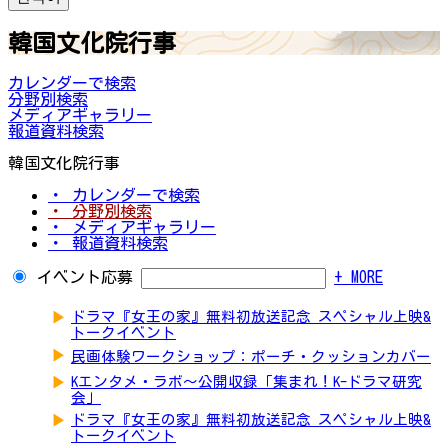
韓国文化院行事
カレンダーで検索
分野別検索
メディアギャラリー
報道資料検索
韓国文化院行事
・ カレンダーで検索
・ 分野別検索
・ メディアギャラリー
・ 報道資料検索
イベント応募
+ MORE
▶
ドラマ『女王の家』無料初放送記念 スペシャル上映&
トークイベント
▶
民画体験ワークショップ：ポーチ・クッションカバー
▶
Kエンタメ・ラボ～公開収録「集まれ！K-ドラマ研究
会」
▶
ドラマ『女王の家』無料初放送記念 スペシャル上映&
トークイベント