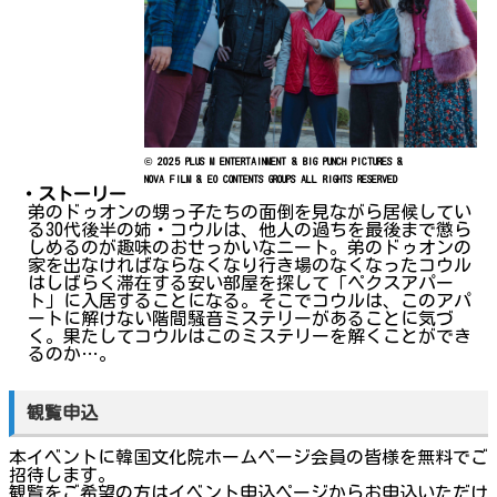
© 2025 PLUS M ENTERTAINMENT & BIG PUNCH PICTURES &
NOVA FILM & EO CONTENTS GROUPS ALL RIGHTS RESERVED
・ストーリー
弟のドゥオンの甥っ子たちの面倒を見ながら居候してい
る30代後半の姉・コウルは、他人の過ちを最後まで懲ら
しめるのが趣味のおせっかいなニート。弟のドゥオンの
家を出なければならなくなり行き場のなくなったコウル
はしばらく滞在する安い部屋を探して「ペクスアパー
ト」に入居することになる。そこでコウルは、このアパ
ートに解けない階間騒音ミステリーがあることに気づ
く。果たしてコウルはこのミステリーを解くことができ
るのか…。
観覧申込
本イベントに韓国文化院ホームページ会員の皆様を無料でご
招待します。
観覧をご希望の方はイベント申込ページからお申込いただけ