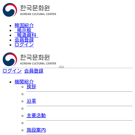
韓国紹介
掲示板
報道資料
会員登録
ログイン
ログイン
会員登録
한국어
機関紹介
挨拶
沿革
主要活動
施設案内