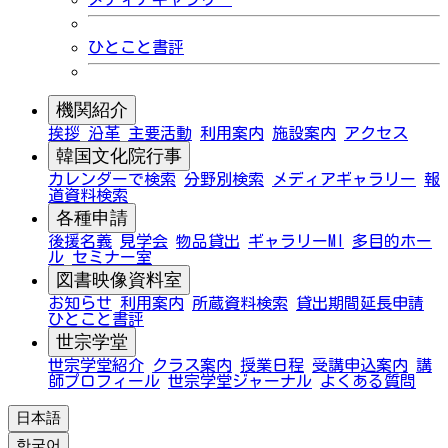
ひとこと書評
機関紹介
挨拶
沿革
主要活動
利用案内
施設案内
アクセス
韓国文化院行事
カレンダーで検索
分野別検索
メディアギャラリー
報
道資料検索
各種申請
後援名義
見学会
物品貸出
ギャラリーMI
多目的ホー
ル
セミナー室
図書映像資料室
お知らせ
利用案内
所蔵資料検索
貸出期間延長申請
ひとこと書評
世宗学堂
世宗学堂紹介
クラス案内
授業日程
受講申込案内
講
師プロフィール
世宗学堂ジャーナル
よくある質問
日本語
한국어