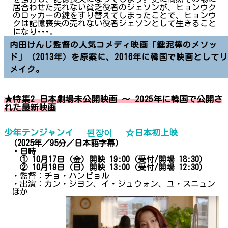
居合わせた売れない貧乏役者のジェソンが、ヒョンウク
のロッカーの鍵をすり替えてしまったことで、ヒョンウ
クは記憶喪失の売れない役者ジェソンとして生きること
になり･･･。
内田けんじ監督の人気コメディ映画「鍵泥棒のメソッ
ド」（2013年）を原案に、2016年に韓国で映画としてリ
メイク。
★特集2 日本劇場未公開映画 ～ 2025年に韓国で公開さ
れた最新映画
少年テンジャンイ 된장이 ☆日本初上映
（2025年／95分／日本語字幕）
・日時
① 10月17日（金）開映 19:00（受付/開場 18:30）
② 10月19日（日）開映 13:00（受付/開場 12:30）
・監督：チョ・ハンビョル
・出演：カン・ジヨン、イ・ジュウォン、ユ・スニュン
ほか