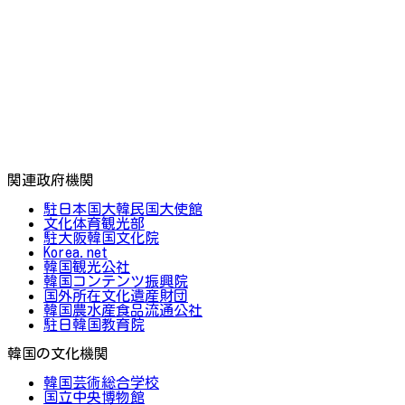
関連政府機関
駐日本国大韓民国大使館
文化体育観光部
駐大阪韓国文化院
Korea.net
韓国観光公社
韓国コンテンツ振興院
国外所在文化遺産財団
韓国農水産食品流通公社
駐日韓国教育院
韓国の文化機関
韓国芸術総合学校
国立中央博物館