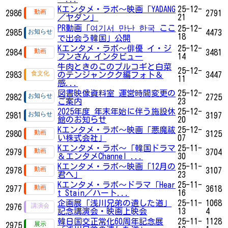
Kエンタメ・ラボ～映画「YADANG
25-12-
2986
2791
／ヤダン」
21
PR動画「여기서 만난 한국 ここ
25-12-
2985
4473
18
で出会う韓国」公開
Kエンタメ・ラボ～俳優 イ・ジ
25-12-
2984
3481
フンさん インタビュー
14
牛肉ときのこのプルコギと白菜
25-12-
2983
のテンジャンクク編フォト＆
3447
11
感...
図書映像資料室 運営時間変更の
25-12-
2982
2725
ご案内
23
2025年度 年末年始に伴う施設休
25-12-
2981
3197
館のお知らせ
20
Kエンタメ・ラボ～映画「悪魔祓
25-12-
2980
3125
い株式会社」
07
Kエンタメ・ラボ～「韓国ドラマ
25-11-
2979
3704
＆エンタメChannel ...
30
Kエンタメ・ラボ～映画「12月の
25-11-
2978
3107
君へ」
23
Kエンタメ・ラボ～ドラマ「Hear
25-11-
2977
3618
t Stain／ハート...
16
企画展「浅川兄弟の遺した道」
25-11-
1068
2976
記念講演会・映画上映会
13
4
韓日国交正常化60周年記念展
25-11-
1128
2975