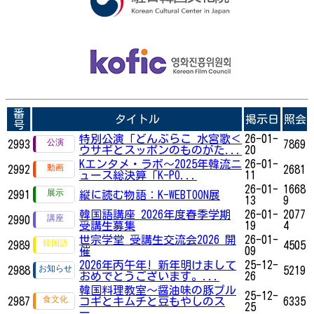
番
タイトル
掲示日
照会
号
特別公演「どんぶらこ 水宮歌＜
26-01-
2993
7869
ウサギとスッポンのものがた...
20
Kエンタメ・ラボ～2025年韓流ニ
26-01-
2992
2681
ュース総決算「K-PO...
11
26-01-
1668
2991
縦に読む物語：K-WEBTOON展
13
9
韓国語講座 2026年度春季学期
26-01-
2077
2990
受講生募集
19
4
世宗学堂 受講生交流会2026 開
26-01-
2989
4505
催
09
2026年丙午年! 新年明けまして
25-12-
2988
5219
おめでとうございます。...
26
韓国料理教室～醤油味の豚プル
25-12-
2987
コギとキムチと豆もやしのス
6335
25
ー...