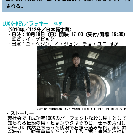
される。
LUCK-KEY／ラッキー 럭키
（2016年／112分／日本語字幕）
・日時：10月19日（日）開映 17:00（受付/開場 16:30）
・監督：イ・ゲビョク
・出演：ユ・ヘジン、イ・ジュン、チョ・ユニ ほか
©2016 SHOWBOX AND YONG FILM ALL RIGHTS RESERVED.
・ストーリー
裏社会で「成功率100%のパーフェクトな殺し屋」として
知られる伝説の男・ヒョンウクはその日、仕事を片付け
た帰りに偶然立ち寄った銭湯で石鹸を踏み転倒。床に頭
を強打し、記憶喪失になってしまう。更に偶然その場に