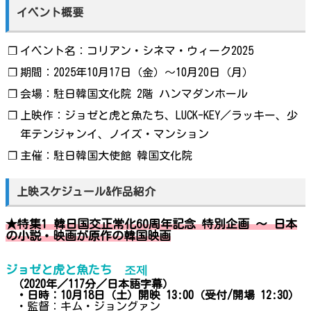
イベント概要
❐
イベント名：コリアン・シネマ・ウィーク2025
❐
期間：2025年10月17日（金）～10月20日（月）
❐
会場：駐日韓国文化院 2階 ハンマダンホール
❐
上映作：ジョゼと虎と魚たち、LUCK-KEY／ラッキー、少
年テンジャンイ、ノイズ・マンション
❐
主催：駐日韓国大使館 韓国文化院
上映スケジュール&作品紹介
★特集1 韓日国交正常化60周年記念 特別企画 ～ 日本
の小説・映画が原作の韓国映画
ジョゼと虎と魚たち 조제
（2020年／117分／日本語字幕）
・日時：10月18日（土）開映 13:00（受付/開場 12:30）
・監督：キム・ジョングァン