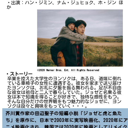
・出演：ハン・ジミン、ナム・ジュヒョク、ホ・ジン ほ
か
©2020 Warner Bros. Ent. All Rights Reserved
・ストーリー
卒業を控えた大学生のヨンソクは、ある日、道端に倒れ
ている車椅子の女性に遭遇する。彼女を家まで送り届け
たヨンソクは、お礼に夕飯を振る舞われる。足が不自由
な彼女は祖母と二人で暮らしていた。ジョゼと名乗る彼
女は本で知識を得ることが好きで、独特な感性をもつ。
そんな自分だけの世界観をもつ魅力的なジョゼに、ヨン
ソクは段々と興味をもっていく・・・。
芥川賞作家の田辺聖子の短編小説「ジョゼと虎と魚た
ち」を原作に、日本で2003年に実写映画化、2020年にア
ニメ映画化され、韓国では2020年に映画としてリメイク