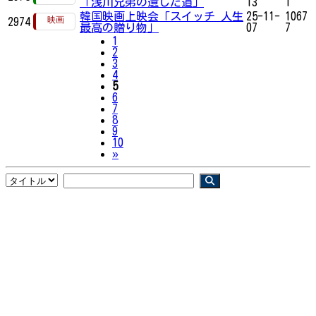
「浅川兄弟の遺した道」
13
1
韓国映画上映会「スイッチ 人生
25-11-
1067
2974
最高の贈り物」
07
7
1
2
3
4
5
6
7
8
9
10
Next
»