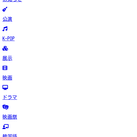
公演
K-POP
展示
映画
ドラマ
映画祭
韓国語