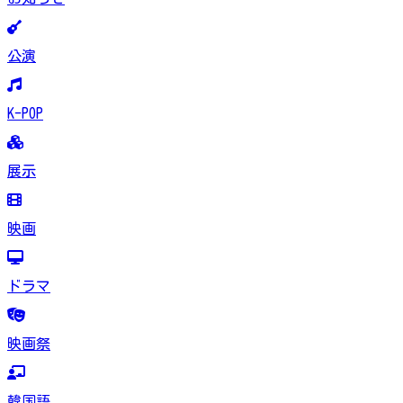
公演
K-POP
展示
映画
ドラマ
映画祭
韓国語