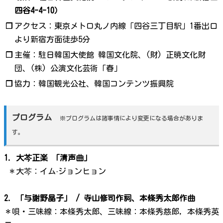
四谷4-4-10）
❐
アクセス：東京メトロ丸ノ内線「四谷三丁目駅」1番出口
より新宿方面徒歩5分
❐
主催：駐日韓国大使館 韓国文化院、(財) 正暁文化財
団、(株) 公演文化芸術「春」
❐
協力：韓国観光公社、韓国コンテンツ振興院
プログラム
※プログラムは諸事情により変更になる場合がありま
す。
1. 大芩正楽 「清声曲」
＊大芩：イム·ジョンヒョン
2. 「与謝野晶子」 / 寺山修司作詞、本條秀太郎作曲
＊唄・三味線：本條秀太郎、三味線：本條秀慈郎, 本條秀英