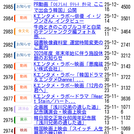
PR動画「여기서 만난 한국 ここ
25-12-
2985
4500
18
で出会う韓国」公開
Kエンタメ・ラボ～俳優 イ・ジ
25-12-
2984
3501
フンさん インタビュー
14
牛肉ときのこのプルコギと白菜
25-12-
2983
のテンジャンクク編フォト＆
3464
11
感...
図書映像資料室 運営時間変更の
25-12-
2982
2741
ご案内
23
2025年度 年末年始に伴う施設休
25-12-
2981
3212
館のお知らせ
20
Kエンタメ・ラボ～映画「悪魔祓
25-12-
2980
3143
い株式会社」
07
Kエンタメ・ラボ～「韓国ドラマ
25-11-
2979
3722
＆エンタメChannel ...
30
Kエンタメ・ラボ～映画「12月の
25-11-
2978
3132
君へ」
23
Kエンタメ・ラボ～ドラマ「Hear
25-11-
2977
3636
t Stain／ハート...
16
企画展「浅川兄弟の遺した道」
25-11-
1071
2976
記念講演会・映画上映会
13
6
韓日国交正常化60周年記念展
25-11-
1132
2975
「浅川兄弟の遺した道」
13
1
韓国映画上映会「スイッチ 人生
25-11-
1069
2974
最高の贈り物」
07
9