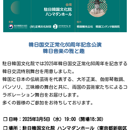
韓日国交正常化60周年記念公演
韓日音楽の雅と趣
駐日韓国文化院では2025年韓日国交正常化60周年を記念する
韓日交流特別舞台を用意しました。
韓国と日本の伝統芸術を代表する、大芩正楽、伽倻琴散調、
パンソリ、三味線の舞台と共に、両国の芸術家たちによるコ
ラボレーション舞台をお届けします。
多くの皆様のご参加をお待ちしております。
❐
日時：2025年3月5日（水）19:00（開場18:30）
❐
場所：駐日韓国文化院 ハンマダンホール（東京都新宿区