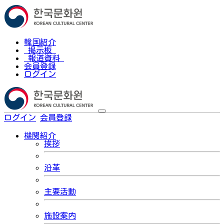
韓国紹介
掲示板
報道資料
会員登録
ログイン
ログイン
会員登録
한국어
機関紹介
挨拶
沿革
主要活動
施設案内