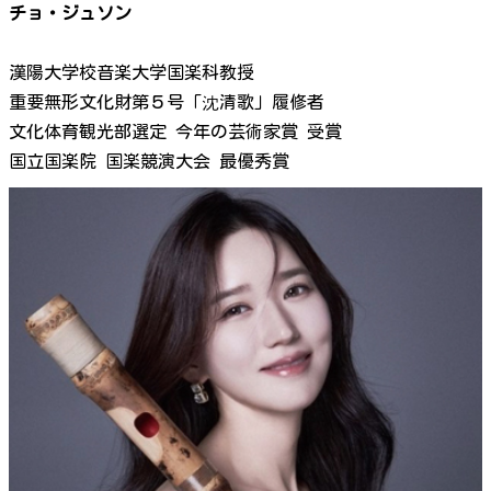
チョ・ジュソン
漢陽大学校音楽大学国楽科教授
重要無形文化財第５号「沈清歌」履修者
文化体育観光部選定 今年の芸術家賞 受賞
国立国楽院 国楽競演大会 最優秀賞