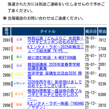
落選された方には別途ご連絡をいたしませんので予めご
了承ください。
※
当落確認のお問い合わせはご遠慮ください。
番
タイトル
掲示日
照会
号
特別公演「どんぶらこ 水宮歌＜
26-01-
2993
7912
ウサギとスッポンのものがた...
20
Kエンタメ・ラボ～2025年韓流ニ
26-01-
2992
2708
ュース総決算「K-PO...
11
26-01-
1673
2991
縦に読む物語：K-WEBTOON展
13
7
韓国語講座 2026年度春季学期
26-01-
2081
2990
受講生募集
19
6
世宗学堂 受講生交流会2026 開
26-01-
2989
4535
催
09
2026年丙午年! 新年明けまして
25-12-
2988
5238
おめでとうございます。...
26
韓国料理教室～醤油味の豚プル
25-12-
2987
コギとキムチと豆もやしのス
6366
25
ー...
Kエンタメ・ラボ～映画「YADANG
25-12-
2986
2810
／ヤダン」
21