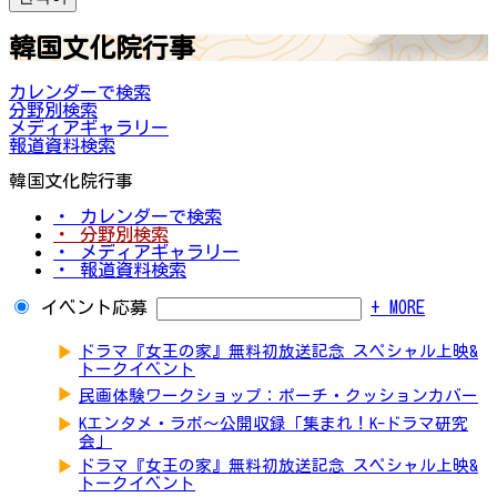
韓国文化院行事
カレンダーで検索
分野別検索
メディアギャラリー
報道資料検索
韓国文化院行事
・ カレンダーで検索
・ 分野別検索
・ メディアギャラリー
・ 報道資料検索
イベント応募
+ MORE
▶
ドラマ『女王の家』無料初放送記念 スペシャル上映&
トークイベント
▶
民画体験ワークショップ：ポーチ・クッションカバー
▶
Kエンタメ・ラボ～公開収録「集まれ！K-ドラマ研究
会」
▶
ドラマ『女王の家』無料初放送記念 スペシャル上映&
トークイベント