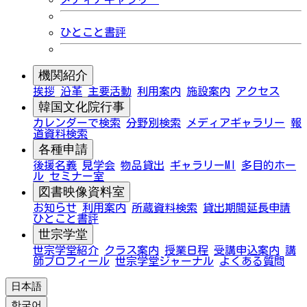
ひとこと書評
機関紹介
挨拶
沿革
主要活動
利用案内
施設案内
アクセス
韓国文化院行事
カレンダーで検索
分野別検索
メディアギャラリー
報
道資料検索
各種申請
後援名義
見学会
物品貸出
ギャラリーMI
多目的ホー
ル
セミナー室
図書映像資料室
お知らせ
利用案内
所蔵資料検索
貸出期間延長申請
ひとこと書評
世宗学堂
世宗学堂紹介
クラス案内
授業日程
受講申込案内
講
師プロフィール
世宗学堂ジャーナル
よくある質問
日本語
한국어