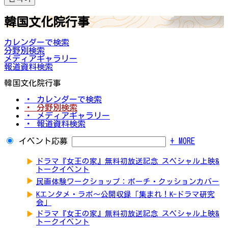
韓国文化院行事
カレンダーで検索
分野別検索
メディアギャラリー
報道資料検索
韓国文化院行事
・ カレンダーで検索
・ 分野別検索
・ メディアギャラリー
・ 報道資料検索
イベント応募
+ MORE
▶
ドラマ『女王の家』無料初放送記念 スペシャル上映&
トークイベント
▶
民画体験ワークショップ：ポーチ・クッションカバー
▶
Kエンタメ・ラボ～公開収録「集まれ！K-ドラマ研究
会」
▶
ドラマ『女王の家』無料初放送記念 スペシャル上映&
トークイベント