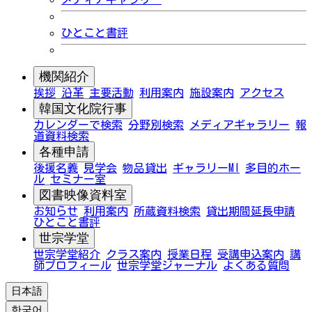
ひとこと書評
機関紹介
挨拶
沿革
主要活動
利用案内
施設案内
アクセス
韓国文化院行事
カレンダーで検索
分野別検索
メディアギャラリー
報
道資料検索
各種申請
後援名義
見学会
物品貸出
ギャラリーMI
多目的ホー
ル
セミナー室
図書映像資料室
お知らせ
利用案内
所蔵資料検索
貸出期間延長申請
ひとこと書評
世宗学堂
世宗学堂紹介
クラス案内
授業日程
受講申込案内
講
師プロフィール
世宗学堂ジャーナル
よくある質問
日本語
한국어