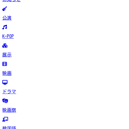
公演
K-POP
展示
映画
ドラマ
映画祭
韓国語