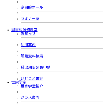
多目的ホール
セミナー室
図書映像資料室
お知らせ
利用案内
所蔵資料検索
貸出期間延長申請
ひとこと書評
世宗学堂
世宗学堂紹介
クラス案内