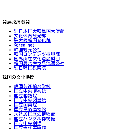
関連政府機関
駐日本国大韓民国大使館
文化体育観光部
駐大阪韓国文化院
Korea.net
韓国観光公社
韓国コンテンツ振興院
国外所在文化遺産財団
韓国農水産食品流通公社
駐日韓国教育院
韓国の文化機関
韓国芸術総合学校
国立中央博物館
国立国語院
国立中央図書館
国立国楽院
国立民俗博物館
大韓民国歴史博物館
国立ハングル博物館
国立中央劇場
国立現代美術館