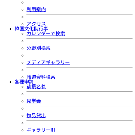
利用案内
アクセス
韓国文化院行事
カレンダーで検索
分野別検索
メディアギャラリー
報道資料検索
各種申請
後援名義
見学会
物品貸出
ギャラリーMI