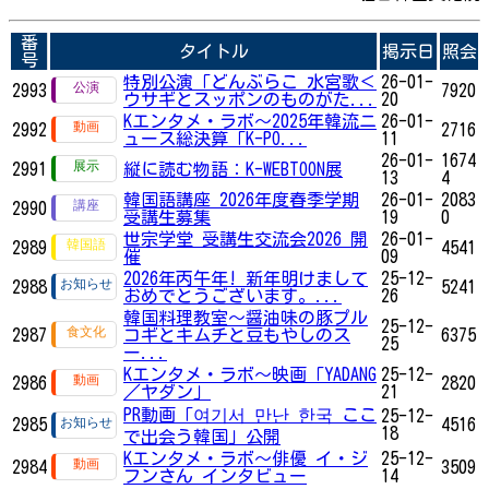
番
タイトル
掲示日
照会
号
特別公演「どんぶらこ 水宮歌＜
26-01-
2993
7920
ウサギとスッポンのものがた...
20
Kエンタメ・ラボ～2025年韓流ニ
26-01-
2992
2716
ュース総決算「K-PO...
11
26-01-
1674
2991
縦に読む物語：K-WEBTOON展
13
4
韓国語講座 2026年度春季学期
26-01-
2083
2990
受講生募集
19
0
世宗学堂 受講生交流会2026 開
26-01-
2989
4541
催
09
2026年丙午年! 新年明けまして
25-12-
2988
5241
おめでとうございます。...
26
韓国料理教室～醤油味の豚プル
25-12-
2987
コギとキムチと豆もやしのス
6375
25
ー...
Kエンタメ・ラボ～映画「YADANG
25-12-
2986
2820
／ヤダン」
21
PR動画「여기서 만난 한국 ここ
25-12-
2985
4516
18
で出会う韓国」公開
Kエンタメ・ラボ～俳優 イ・ジ
25-12-
2984
3509
フンさん インタビュー
14