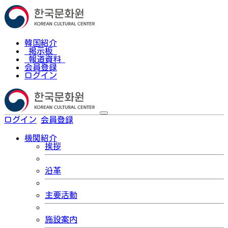
韓国紹介
掲示板
報道資料
会員登録
ログイン
ログイン
会員登録
한국어
機関紹介
挨拶
沿革
主要活動
施設案内