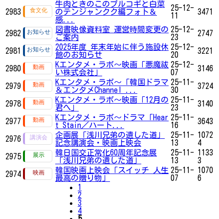
牛肉ときのこのプルコギと白菜
25-12-
2983
のテンジャンクク編フォト＆
3471
11
感...
図書映像資料室 運営時間変更の
25-12-
2982
2747
ご案内
23
2025年度 年末年始に伴う施設休
25-12-
2981
3221
館のお知らせ
20
Kエンタメ・ラボ～映画「悪魔祓
25-12-
2980
3146
い株式会社」
07
Kエンタメ・ラボ～「韓国ドラマ
25-11-
2979
3724
＆エンタメChannel ...
30
Kエンタメ・ラボ～映画「12月の
25-11-
2978
3140
君へ」
23
Kエンタメ・ラボ～ドラマ「Hear
25-11-
2977
3643
t Stain／ハート...
16
企画展「浅川兄弟の遺した道」
25-11-
1072
2976
記念講演会・映画上映会
13
4
韓日国交正常化60周年記念展
25-11-
1133
2975
「浅川兄弟の遺した道」
13
3
韓国映画上映会「スイッチ 人生
25-11-
1070
2974
最高の贈り物」
07
6
1
2
3
4
5