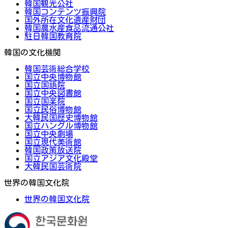
韓国観光公社
韓国コンテンツ振興院
国外所在文化遺産財団
韓国農水産食品流通公社
駐日韓国教育院
韓国の文化機関
韓国芸術総合学校
国立中央博物館
国立国語院
国立中央図書館
国立国楽院
国立民俗博物館
大韓民国歴史博物館
国立ハングル博物館
国立中央劇場
国立現代美術館
韓国政策放送院
国立アジア文化殿堂
大韓民国芸術院
世界の韓国文化院
世界の韓国文化院