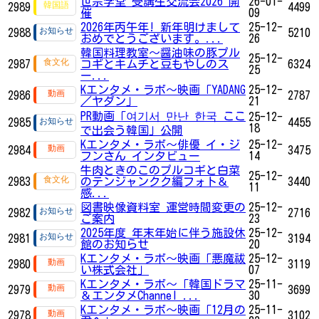
世宗学堂 受講生交流会2026 開
26-01-
2989
4499
催
09
2026年丙午年! 新年明けまして
25-12-
2988
5210
おめでとうございます。...
26
韓国料理教室～醤油味の豚プル
25-12-
2987
コギとキムチと豆もやしのス
6324
25
ー...
Kエンタメ・ラボ～映画「YADANG
25-12-
2986
2787
／ヤダン」
21
PR動画「여기서 만난 한국 ここ
25-12-
2985
4455
18
で出会う韓国」公開
Kエンタメ・ラボ～俳優 イ・ジ
25-12-
2984
3475
フンさん インタビュー
14
牛肉ときのこのプルコギと白菜
25-12-
2983
のテンジャンクク編フォト＆
3440
11
感...
図書映像資料室 運営時間変更の
25-12-
2982
2716
ご案内
23
2025年度 年末年始に伴う施設休
25-12-
2981
3194
館のお知らせ
20
Kエンタメ・ラボ～映画「悪魔祓
25-12-
2980
3119
い株式会社」
07
Kエンタメ・ラボ～「韓国ドラマ
25-11-
2979
3699
＆エンタメChannel ...
30
Kエンタメ・ラボ～映画「12月の
25-11-
2978
3102