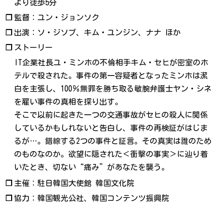
より徒歩5分
❐
監督：ユン・ジョンソク
❐
出演：ソ・ジソプ、キム・ユンジン、ナナ ほか
❐
ストーリー
IT企業社長ユ・ミンホの不倫相手キム・セヒが密室のホ
テルで殺された。事件の第一容疑者となったミンホは潔
白を主張し、100％無罪を勝ち取る敏腕弁護士ヤン・シネ
を雇い事件の真相を探り出す。
そこで以前に起きた一つの交通事故がセヒの殺人に関係
しているかもしれないと告白し、事件の再検証がはじま
るが…。錯綜する2つの事件と証言。その真実は誰のため
のものなのか。欲望に隠された＜衝撃の事実＞に辿り着
いたとき、切ない“痛み”があなたを襲う。
❐
主催：駐日韓国大使館 韓国文化院
❐
協力：韓国観光公社、韓国コンテンツ振興院