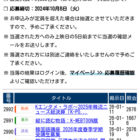
❐
応募締切：2024年10月8日（火）
※
お申込みが定員を超えた場合は抽選とさせていただきま
すので、予めご了承ください。
※
当選された方へのみ上映日の5日前までに当選の確認メ
ールをお送りします。
※
落選された方には別途ご連絡をいたしませんので予めご
了承ください。
※
当落の結果はログイン後、
マイページ >> 応募履歴確認
よりご確認いただけます。
番
タイトル
掲示日
照会
号
Kエンタメ・ラボ～2025年韓流ニ
26-01-
2992
2676
ュース総決算「K-PO...
11
26-01-
1667
2991
縦に読む物語：K-WEBTOON展
13
6
韓国語講座 2026年度春季学期
26-01-
2076
2990
受講生募集
19
6