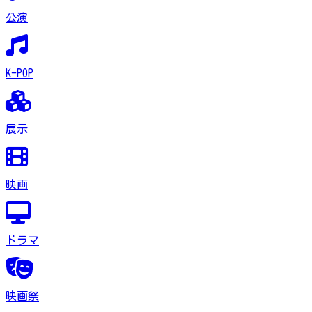
公演
K-POP
展示
映画
ドラマ
映画祭