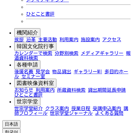
ひとこと書評
機関紹介
挨拶
沿革
主要活動
利用案内
施設案内
アクセス
韓国文化院行事
カレンダーで検索
分野別検索
メディアギャラリー
報
道資料検索
各種申請
後援名義
見学会
物品貸出
ギャラリーMI
多目的ホー
ル
セミナー室
図書映像資料室
お知らせ
利用案内
所蔵資料検索
貸出期間延長申請
ひとこと書評
世宗学堂
世宗学堂紹介
クラス案内
授業日程
受講申込案内
講
師プロフィール
世宗学堂ジャーナル
よくある質問
日本語
한국어