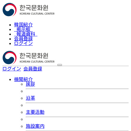
韓国紹介
掲示板
報道資料
会員登録
ログイン
ログイン
会員登録
한국어
機関紹介
挨拶
沿革
主要活動
施設案内