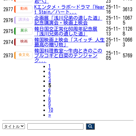
君へ」
23
Kエンタメ・ラボ～ドラマ「Hear
25-11-
2977
3613
t Stain／ハート...
16
企画展「浅川兄弟の遺した道」
25-11-
1067
2976
記念講演会・映画上映会
13
5
韓日国交正常化60周年記念展
25-11-
1126
2975
「浅川兄弟の遺した道」
13
8
韓国映画上映会「スイッチ 人生
25-11-
1066
2974
最高の贈り物」
07
3
韓国料理教室～牛肉ときのこの
25-11-
2973
プルコギと白菜のテンジャン
5769
05
ク...
1
2
3
4
5
6
7
8
9
10
Next
»