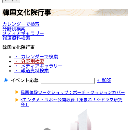
韓国文化院行事
カレンダーで検索
分野別検索
メディアギャラリー
報道資料検索
韓国文化院行事
・ カレンダーで検索
・ 分野別検索
・ メディアギャラリー
・ 報道資料検索
イベント応募
+ MORE
▶
民画体験ワークショップ：ポーチ・クッションカバー
▶
Kエンタメ・ラボ～公開収録「集まれ！K-ドラマ研究
会」