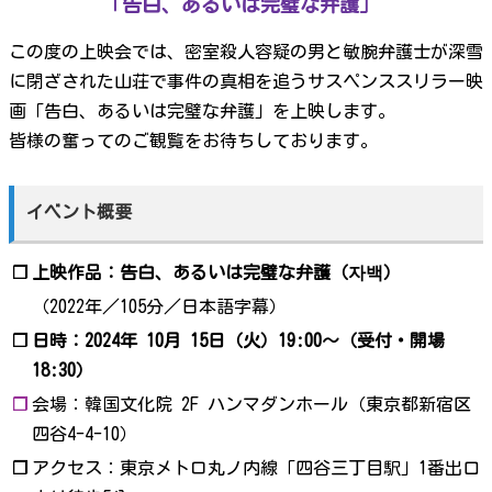
「告白、あるいは完璧な弁護」
この度の上映会では、密室殺人容疑の男と敏腕弁護士が深雪
に閉ざされた山荘で事件の真相を追うサスペンススリラー映
画「告白、あるいは完璧な弁護」を上映します。
皆様の奮ってのご観覧をお待ちしております。
イベント概要
❐
上映作品：告白、あるいは完璧な弁護（자백）
（2022年／105分／日本語字幕）
❐
日時：2024年 10月 15日（火）19:00～（受付・開場
18:30）
❐
会場：韓国文化院 2F ハンマダンホール（東京都新宿区
四谷4-4-10）
❐
アクセス：東京メトロ丸ノ内線「四谷三丁目駅」1番出口