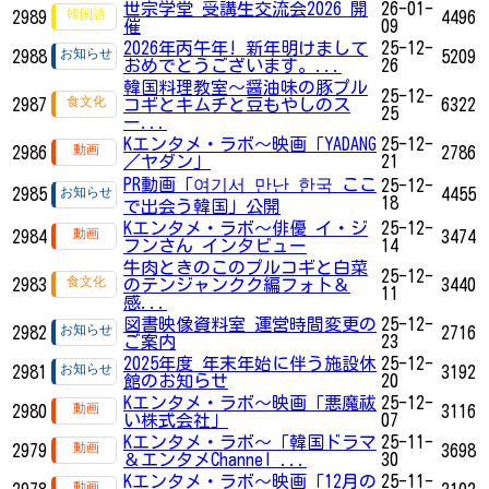
世宗学堂 受講生交流会2026 開
26-01-
2989
4496
催
09
2026年丙午年! 新年明けまして
25-12-
2988
5209
おめでとうございます。...
26
韓国料理教室～醤油味の豚プル
25-12-
2987
コギとキムチと豆もやしのス
6322
25
ー...
Kエンタメ・ラボ～映画「YADANG
25-12-
2986
2786
／ヤダン」
21
PR動画「여기서 만난 한국 ここ
25-12-
2985
4455
18
で出会う韓国」公開
Kエンタメ・ラボ～俳優 イ・ジ
25-12-
2984
3474
フンさん インタビュー
14
牛肉ときのこのプルコギと白菜
25-12-
2983
のテンジャンクク編フォト＆
3440
11
感...
図書映像資料室 運営時間変更の
25-12-
2982
2716
ご案内
23
2025年度 年末年始に伴う施設休
25-12-
2981
3192
館のお知らせ
20
Kエンタメ・ラボ～映画「悪魔祓
25-12-
2980
3116
い株式会社」
07
Kエンタメ・ラボ～「韓国ドラマ
25-11-
2979
3698
＆エンタメChannel ...
30
Kエンタメ・ラボ～映画「12月の
25-11-