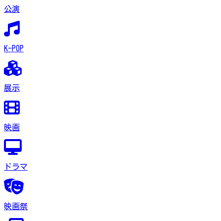
公演
K-POP
展示
映画
ドラマ
映画祭