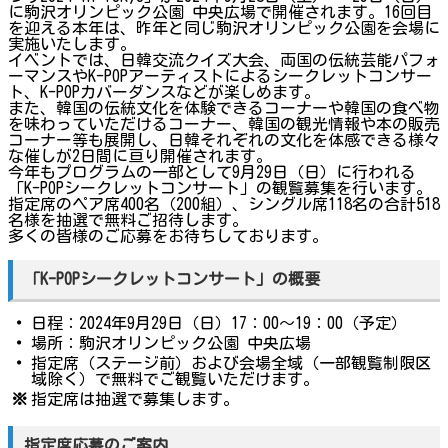
に駒沢オリンピック公園 中央広場で開催されます。16回目
を迎える本年は、昨年と同じ駒沢オリンピック公園を会場に
実施いたします。
イベントでは、日韓交流クイズ大会、両国の伝統芸能パフォ
ーマンスやK-POPアーティストによるシークレットコンサー
ト、K-POPカバーダンスなどが楽しめます。
また、韓国の伝統文化を体験できるコーナーや韓国の食べ物
を味わっていただけるコーナー、韓国の観光情報や本の販売
コーナー等も展開し、日韓それぞれの文化を体感できる様々
な催しが2日間に亘り開催されます。
今年もプログラムの一部として9月29日（日）に行われる
「K-POPシークレットコンサート」の観覧募集を行います。
指定席のペア席400名（200組）、シングル席118名の合計518
名様を抽選で無料ご招待します。
多くの皆様のご応募をお待ちしております。
「K-POPシークレットコンサート」の概要
・
日程：2024年9月29日（日）17：00～19：00（予定）
・
場所：駒沢オリンピック公園 中央広場
・
指定席（ステージ前）および会場全域（一部観覧制限区
域除く）で無料でご観覧いただけます。
※
指定席は抽選で募集します。
指定席応募のご案内