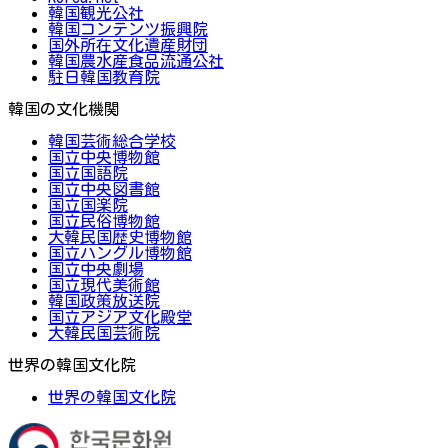
韓国観光公社
韓国コンテンツ振興院
国外所在文化遺産財団
韓国農水産食品流通公社
駐日韓国教育院
韓国の文化機関
韓国芸術総合学校
国立中央博物館
国立国語院
国立中央図書館
国立国楽院
国立民俗博物館
大韓民国歴史博物館
国立ハングル博物館
国立中央劇場
国立現代美術館
韓国政策放送院
国立アジア文化殿堂
大韓民国芸術院
世界の韓国文化院
世界の韓国文化院