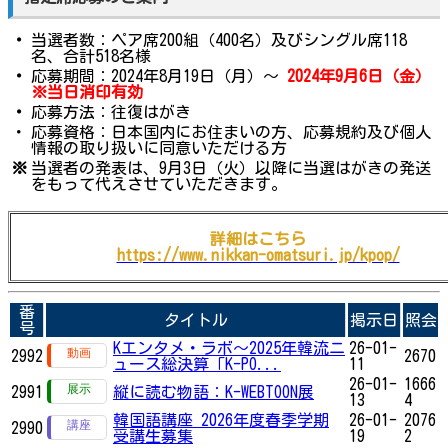
・
当選者数：ペア席200組（400名）及びシングル席118
名、合計518名様
・
応募期間：2024年8月19日（月）～
2024年9月6日（金）
※当日消印有効
・
応募方法：往復はがき
・
応募資格：日本国内にお住まいの方、応募規約及び個人
情報の取り扱いに同意いただける方
※
当選者の発表は、9月3日（火）以降に当選はがきの発送
をもって代えさせていただきます。
詳細はこちら
https://www.nikkan-omatsuri.jp/kpop/
番
タイトル
掲示日
照会
号
Kエンタメ・ラボ～2025年韓流ニ
26-01-
2992
2670
ュース総決算「K-PO...
11
26-01-
1666
2991
縦に読む物語：K-WEBTOON展
13
4
韓国語講座 2026年度春季学期
26-01-
2076
2990
受講生募集
19
2