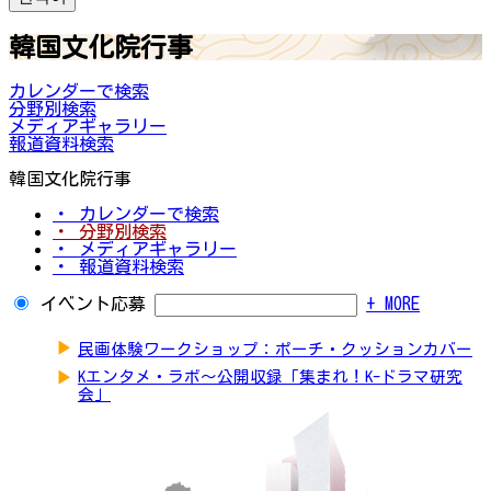
韓国文化院行事
カレンダーで検索
分野別検索
メディアギャラリー
報道資料検索
韓国文化院行事
・ カレンダーで検索
・ 分野別検索
・ メディアギャラリー
・ 報道資料検索
イベント応募
+ MORE
▶
民画体験ワークショップ：ポーチ・クッションカバー
▶
Kエンタメ・ラボ～公開収録「集まれ！K-ドラマ研究
会」