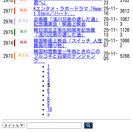
2978
3102
君へ」
23
Kエンタメ・ラボ～ドラマ「Hear
25-11-
2977
3612
t Stain／ハート...
16
企画展「浅川兄弟の遺した道」
25-11-
1067
2976
記念講演会・映画上映会
13
3
韓日国交正常化60周年記念展
25-11-
1126
2975
「浅川兄弟の遺した道」
13
3
韓国映画上映会「スイッチ 人生
25-11-
1066
2974
最高の贈り物」
07
2
韓国料理教室～牛肉ときのこの
25-11-
2973
プルコギと白菜のテンジャン
5768
05
ク...
1
2
3
4
5
6
7
8
9
10
Next
»