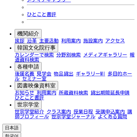
ひとこと書評
機関紹介
挨拶
沿革
主要活動
利用案内
施設案内
アクセス
韓国文化院行事
カレンダーで検索
分野別検索
メディアギャラリー
報
道資料検索
各種申請
後援名義
見学会
物品貸出
ギャラリーMI
多目的ホー
ル
セミナー室
図書映像資料室
お知らせ
利用案内
所蔵資料検索
貸出期間延長申請
ひとこと書評
世宗学堂
世宗学堂紹介
クラス案内
授業日程
受講申込案内
講
師プロフィール
世宗学堂ジャーナル
よくある質問
日本語
한국어