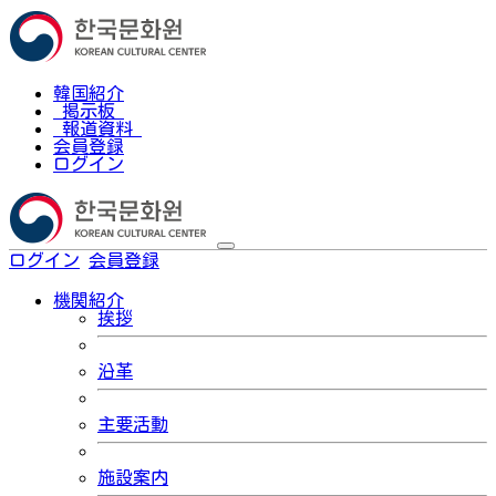
韓国紹介
掲示板
報道資料
会員登録
ログイン
ログイン
会員登録
한국어
機関紹介
挨拶
沿革
主要活動
施設案内