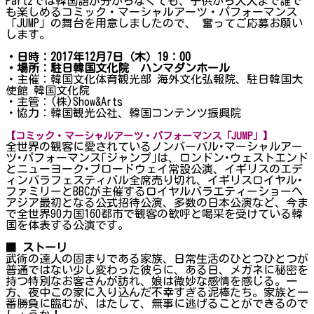
Part2では韓国語が分からなくても、子供から大人まで誰で
も楽しめるコミック・マーシャルアーツ・パフォーマンス
「JUMP」の舞台を用意しましたので、 奮ってご応募お願い
します。
・日時：2017年12月7日（木）19：00
・場所：駐日韓国文化院 ハンマダンホール
・主催：韓国文化体育観光部 海外文化弘報院、駐日韓国大
使館 韓国文化院
・主管：(株)Show&Arts
・協力：韓国観光公社、韓国コンテンツ振興院
【コミック・マーシャルアーツ・パフォーマンス「JUMP」】
全世界の観客に愛されているノンバーバル･マーシャルアー
ツ･パフォーマンス｢ジャンプ｣は、ロンドン･ウェストエンド
とニューヨーク･ブロードウェイ常設公演、イギリスのエデ
ィンバラフェスティバル全席売り切れ、イギリスロイヤル･
ファミリーとBBCが主催するロイヤルバラエティーショーへ
アジア最初となる公式招待公演、多数の日本公演など、今ま
で全世界90カ国160都市で観客の歓呼と喝采を受けている韓
国を体表する公演です。
■
ストーリ
武術の達人の固まりである家族、日常生活のひとつひとつが
普通ではない少し変わった彼らに、ある日、メガネに秘密を
持つ特別なお客さんが訪れ、娘は微妙な感情を感じる。一
方、夜中この家に入り込んだ不幸すぎる泥棒たち。家族と一
番勝負に臨むが、はたして、無事に逃げることができるので