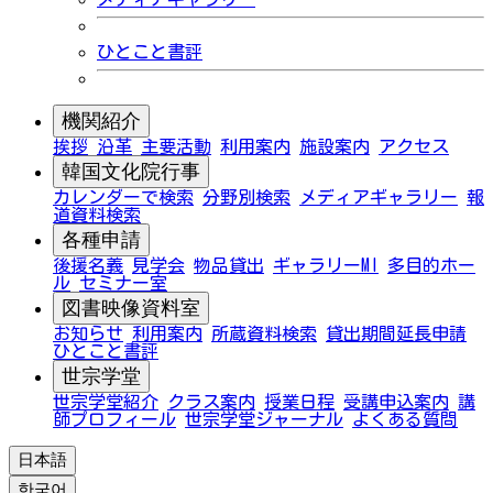
ひとこと書評
機関紹介
挨拶
沿革
主要活動
利用案内
施設案内
アクセス
韓国文化院行事
カレンダーで検索
分野別検索
メディアギャラリー
報
道資料検索
各種申請
後援名義
見学会
物品貸出
ギャラリーMI
多目的ホー
ル
セミナー室
図書映像資料室
お知らせ
利用案内
所蔵資料検索
貸出期間延長申請
ひとこと書評
世宗学堂
世宗学堂紹介
クラス案内
授業日程
受講申込案内
講
師プロフィール
世宗学堂ジャーナル
よくある質問
日本語
한국어