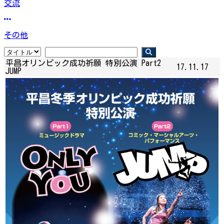
交流
その他
平昌オリンピック成功祈願 特別公演 Part2
17.11.17
JUMP