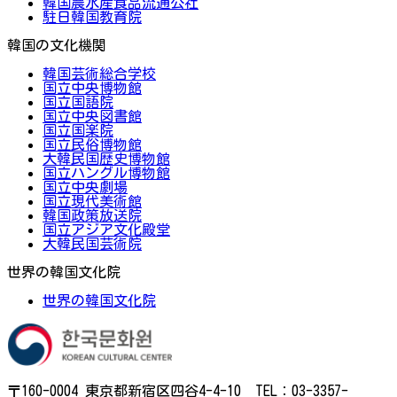
韓国農水産食品流通公社
駐日韓国教育院
韓国の文化機関
韓国芸術総合学校
国立中央博物館
国立国語院
国立中央図書館
国立国楽院
国立民俗博物館
大韓民国歴史博物館
国立ハングル博物館
国立中央劇場
国立現代美術館
韓国政策放送院
国立アジア文化殿堂
大韓民国芸術院
世界の韓国文化院
世界の韓国文化院
〒160-0004 東京都新宿区四谷4-4-10 TEL：03-3357-