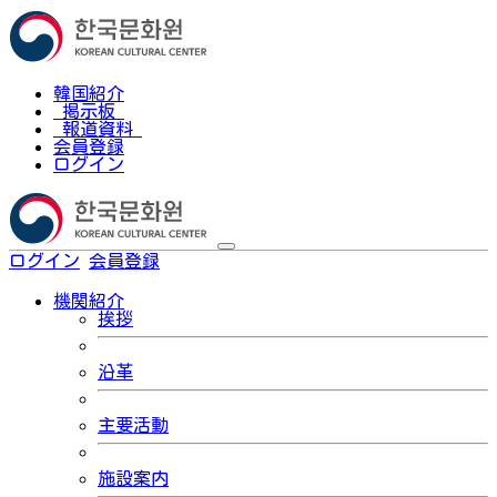
韓国紹介
掲示板
報道資料
会員登録
ログイン
ログイン
会員登録
한국어
機関紹介
挨拶
沿革
主要活動
施設案内