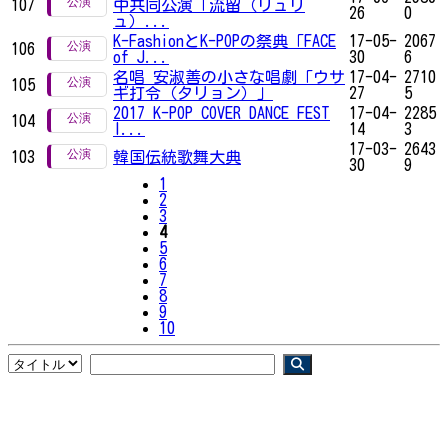
107
中共同公演「流留（リュリ
26
0
ュ）...
K-FashionとK-POPの祭典「FACE
17-05-
2067
106
of J...
30
6
名唱 安淑善の小さな唱劇「ウサ
17-04-
2710
105
ギ打令（タリョン）」
27
5
2017 K-POP COVER DANCE FEST
17-04-
2285
104
I...
14
3
17-03-
2643
103
韓国伝統歌舞大典
30
9
1
2
3
4
5
6
7
8
9
10