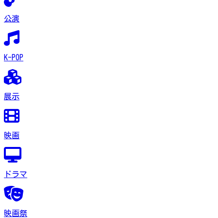
公演
K-POP
展示
映画
ドラマ
映画祭