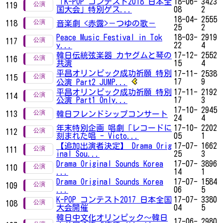
「K-POP コンテスト2018 日本全
18-06-
3423
119
国大会」特別ゲス...
08
2
18-04-
2555
118
音楽劇 <赤露>－つゆの歌－
25
2
Peace Music Festival in Tok
18-03-
2919
117
y...
22
4
韓日伝統弦楽器 カヤグムと琴の
17-12-
2552
116
共演
15
4
平昌オリンピック成功祈願 特別
17-11-
2538
115
17
9
公演 Part2 JUMP...
平昌オリンピック成功祈願 特別
17-11-
2192
114
公演 Part1 Only...
17
3
17-10-
2945
113
韓日フレンドシップコンサート
24
4
年末特別企画 唱劇「レコードに
17-10-
2202
112
刻まれた唱 - Victo...
05
1
【追加出演者決定】 Drama Orig
17-07-
1662
111
inal Sou...
25
3
Drama Original Sounds Korea
17-07-
3896
110
...
14
1
Drama Original Sounds Korea
17-07-
1584
109
...
06
5
K-POP コンテスト2017 日本全国
17-07-
3380
108
大会開催
04
5
韓日中文化オリンピック～韓日
17-06-
2980