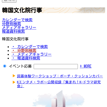
韓国文化院行事
カレンダーで検索
分野別検索
メディアギャラリー
報道資料検索
韓国文化院行事
・ カレンダーで検索
・ 分野別検索
・ メディアギャラリー
・ 報道資料検索
イベント応募
+ MORE
▶
民画体験ワークショップ：ポーチ・クッションカバー
▶
Kエンタメ・ラボ～公開収録「集まれ！K-ドラマ研究
会」