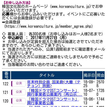
【お申し込み方法】
韓国文化院のホームページ（www.koreanculture.jp)でお申
し込みいただけます。
応募
欄からお申し込みいただけます。イベントにご応募いた
だくには会員登録が必要です。
➡会員登録
（
https://www.koreanculture.jp/member_agree.php
）
◇ 募集人員： 各300名様（お申し込みはお一人様2名まで）
◇
申込締切
：
2017
年11月27日（月）
＊ お申し込みが定員を超えた場合は抽選とさせていただき
ますので、あらかじめご了承下さい。
＊ 当選された方へのみ、公演1週間前までに確認書をメール
にてお送りします。
＊ 落選された方には別途ご連絡をいたしませんので予めご
了承ください。
＊ 当落確認のお問い合わせはご遠慮ください。
番
タイトル
掲示日
照会
号
年末特別企画 国楽劇<大廳（テ
18-09-
2570
122
チョン）旅館>
25
8
「韓国ドラマOSTコンサート」
18-07-
1728
121
興行事業者公募案内（再公示...
10
0
「韓国ドラマOSTコンサート」
18-06-
1744
120
興行事業者公募
13
4