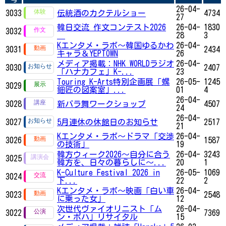
26-04-
3033
伝統酒のカクテルショー
4734
27
韓日交流 作文コンテスト2026
26-04-
1830
3032
28
3
Kエンタメ・ラボ～韓国ゆるかわ
26-04-
3031
2434
キャラ＆YEPTOWN
26
メディア掲載：NHK WORLDラジオ
26-04-
3030
2407
「ハナカフェ」K-...
23
Touring K-Arts特別企画展「螺
26-05-
1245
3029
鈿匠の図案室」...
01
4
26-04-
3028
新バラ舞ワークショップ
4507
24
26-04-
3027
5月連休の休館日のお知らせ
2517
21
Kエンタメ・ラボ～ドラマ「交渉
26-04-
3026
1587
の技術」
19
韓方ウィーク2026～自分に合う
26-04-
3243
3025
韓方を、日々の暮らしに～...
20
1
K-Culture Festival 2026 in
26-05-
1069
3024
下...
22
2
Kエンタメ・ラボ～映画「白い車
26-04-
3023
2548
に乗った女」
12
次世代ヴァイオリニスト「ム
26-04-
3022
7369
ン・ボハ」リサイタル
15