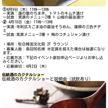
①
4月9日（木）11時〜13時
ー実演：蓮の葉のちまき、トマトのキムチ漬け
ー試食：実演のメニュー2種 + 山椒の醤油漬け
②
4月10日（金）11時～13時
ー実演:寺刹式えごま油の醤油そうめん、蓮根の三色チヂ
ミ
ー試食:実演メニュー2種 + 梅のコチュジャン漬け
・場所：駐日韓国文化院 2F ラウンジ
・募集人数：各回50名様 ※定員を超えた場合は抽選になり
ます。
・応募方法：下記のイベント参加申込ページよりお申し込
みください。
・応募締切：4月2日（木）
伝統酒のカクテルショー
伝統酒のカクテルショーと説明会（試飲あり）