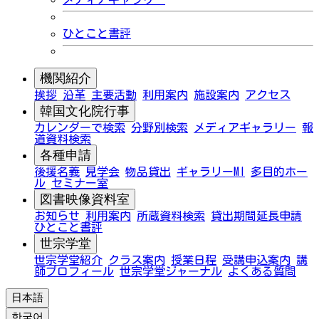
ひとこと書評
機関紹介
挨拶
沿革
主要活動
利用案内
施設案内
アクセス
韓国文化院行事
カレンダーで検索
分野別検索
メディアギャラリー
報
道資料検索
各種申請
後援名義
見学会
物品貸出
ギャラリーMI
多目的ホー
ル
セミナー室
図書映像資料室
お知らせ
利用案内
所蔵資料検索
貸出期間延長申請
ひとこと書評
世宗学堂
世宗学堂紹介
クラス案内
授業日程
受講申込案内
講
師プロフィール
世宗学堂ジャーナル
よくある質問
日本語
한국어