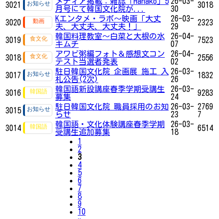
メディア掲載：雑誌「Hanako」5
26-03-
3021
3018
月号にて韓国文化院が...
30
Kエンタメ・ラボ～映画「大丈
26-03-
3020
2323
夫、大丈夫、大丈夫！」
29
韓国料理教室～白菜と大根の水
26-04-
3019
7523
キムチ
07
アワビ粥編フォト＆感想文コン
26-04-
3018
2556
テスト当選者発表
02
駐日韓国文化院 企画展 施工 入
26-03-
3017
1832
札公告(2次)
26
韓国語新設講座春季学期受講生
26-03-
3016
9283
募集
24
駐日韓国文化院 職員採用のお知
26-03-
2769
3015
らせ
23
7
韓国語・文化体験講座春季学期
26-03-
3014
6514
受講生追加募集
18
1
2
3
4
5
6
7
8
9
10