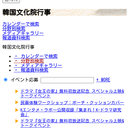
韓国文化院行事
カレンダーで検索
分野別検索
メディアギャラリー
報道資料検索
韓国文化院行事
・ カレンダーで検索
・ 分野別検索
・ メディアギャラリー
・ 報道資料検索
イベント応募
+ MORE
▶
ドラマ『女王の家』無料初放送記念 スペシャル上映&
トークイベント
▶
民画体験ワークショップ：ポーチ・クッションカバー
▶
Kエンタメ・ラボ～公開収録「集まれ！K-ドラマ研究
会」
▶
ドラマ『女王の家』無料初放送記念 スペシャル上映&
トークイベント