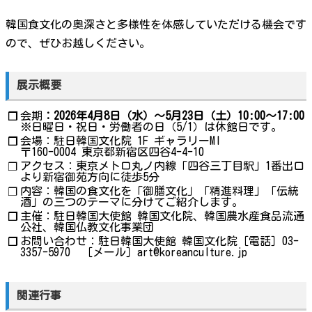
韓国食文化の奥深さと多様性を体感していただける機会です
ので、ぜひお越しください。
展示概要
会期
：2026年4月8日（水）～5月23日（土）10:00～17:00
❐
※日曜日・祝日・労働者の日（5/1）は休館日です。
会場：駐日韓国文化院 1F ギャラリーMI
❐
〒160-0004 東京都新宿区四谷4-4-10
アクセス：東京メトロ丸ノ内線「四谷三丁目駅」1番出口
❐
より新宿御苑方向に徒歩5分
内容：韓国の食文化を「御膳文化」「精進料理」「伝統
❐
酒」の三つのテーマに分けてご紹介します。
主催：駐日韓国大使館 韓国文化院、韓国農水産食品流通
❐
公社、韓国仏教文化事業団
お問い合わせ：駐日韓国大使館 韓国文化院［電話］03-
❐
3357-5970 ［メール］art@koreanculture.jp
関連行事