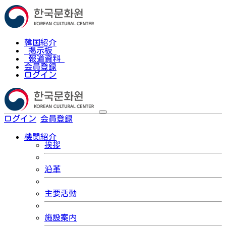
韓国紹介
掲示板
報道資料
会員登録
ログイン
ログイン
会員登録
한국어
機関紹介
挨拶
沿革
主要活動
施設案内