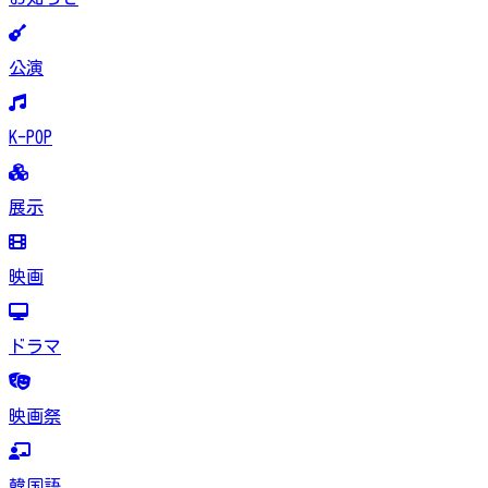
公演
K-POP
展示
映画
ドラマ
映画祭
韓国語