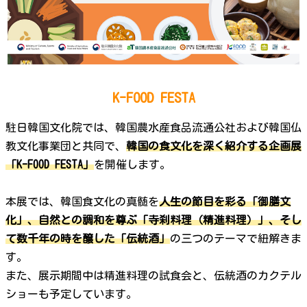
K-FOOD FESTA
駐日韓国文化院では、韓国農水産食品流通公社および韓国仏
教文化事業団と共同で、
韓国の食文化を深く紹介する企画展
「K-FOOD FESTA」
を開催します。
本展では、韓国食文化の真髄を
人生の節目を彩る「御膳文
化」、自然との調和を尊ぶ「寺刹料理（精進料理）」、そし
て数千年の時を醸した「伝統酒」
の三つのテーマで紐解きま
す。
また、展示期間中は精進料理の試食会と、伝統酒のカクテル
ショーも予定しています。