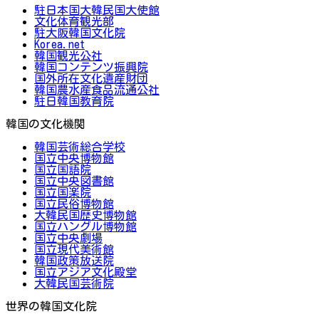
駐日本国大韓民国大使館
文化体育観光部
駐大阪韓国文化院
Korea.net
韓国観光公社
韓国コンテンツ振興院
国外所在文化遺産財団
韓国農水産食品流通公社
駐日韓国教育院
韓国の文化機関
韓国芸術総合学校
国立中央博物館
国立国語院
国立中央図書館
国立国楽院
国立民俗博物館
大韓民国歴史博物館
国立ハングル博物館
国立中央劇場
国立現代美術館
韓国政策放送院
国立アジア文化殿堂
大韓民国芸術院
世界の韓国文化院