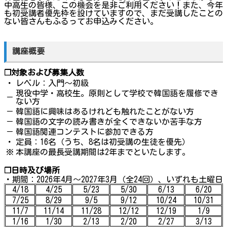
中高生の皆様、この機会を是非ご利用ください！また、今年
も初受講者優先枠を設けていますので、まだ受講したことの
ない皆さんもふるってお申込みください。
講座概要
❐対象および募集人数
・
レベル：入門〜初級
現役中学・高校生。原則として学校で韓国語を履修でき
－
ない方
－
韓国語に興味はあるけれども触れたことがない方
－
韓国語の文字の読み書きが全くできないか苦手な方
－
韓国語関連コンテストに参加できる方
・
定員：16名（うち、8名は初受講の生徒を優先）
※
本講座の最長受講期間は2年までといたします。
❐日時及び場所
・期間：2026年4月～2027年3月（全24回）、いずれも土曜日
4/18
4/25
5/23
5/30
6/13
6/20
7/25
8/29
9/5
9/12
10/24
10/31
11/7
11/14
11/28
12/12
12/19
1/9
1/16
1/30
2/13
2/20
2/27
3/13