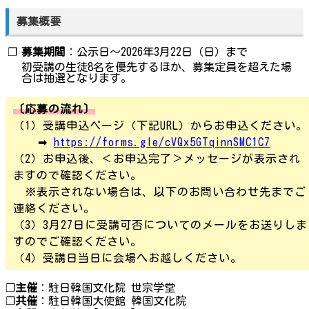
募集概要
❐
募集期間
：公示日～2026年3月22日（日）まで
初受講の生徒8名を優先するほか、募集定員を超えた場
合は抽選となります。
〔応募の流れ〕
（1）受講申込ページ（下記URL）からお申込ください。
➡
https://forms.gle/cVQx5GTqinnSMC1C7
（2）お申込後、＜お申込完了＞メッセージが表示され
ますので確認ください。
※表示されない場合は、以下のお問い合わせ先までご
連絡ください。
（3）3月27日に受講可否についてのメールをお送りしま
すのでご確認ください。
（4）受講日当日に会場へお越しください。
❐
主催
：駐日韓国文化院 世宗学堂
❐
共催
：駐日韓国大使館 韓国文化院