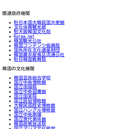
関連政府機関
駐日本国大韓民国大使館
文化体育観光部
駐大阪韓国文化院
Korea.net
韓国観光公社
韓国コンテンツ振興院
国外所在文化遺産財団
韓国農水産食品流通公社
駐日韓国教育院
韓国の文化機関
韓国芸術総合学校
国立中央博物館
国立国語院
国立中央図書館
国立国楽院
国立民俗博物館
大韓民国歴史博物館
国立ハングル博物館
国立中央劇場
国立現代美術館
韓国政策放送院
国立アジア文化殿堂