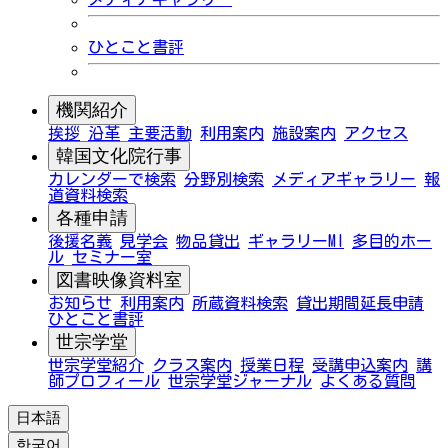
ひとこと書評
機関紹介
挨拶
沿革
主要活動
利用案内
施設案内
アクセス
韓国文化院行事
カレンダーで検索
分野別検索
メディアギャラリー
報
道資料検索
各種申請
後援名義
見学会
物品貸出
ギャラリーMI
多目的ホー
ル
セミナー室
図書映像資料室
お知らせ
利用案内
所蔵資料検索
貸出期間延長申請
ひとこと書評
世宗学堂
世宗学堂紹介
クラス案内
授業日程
受講申込案内
講
師プロフィール
世宗学堂ジャーナル
よくある質問
日本語
한국어