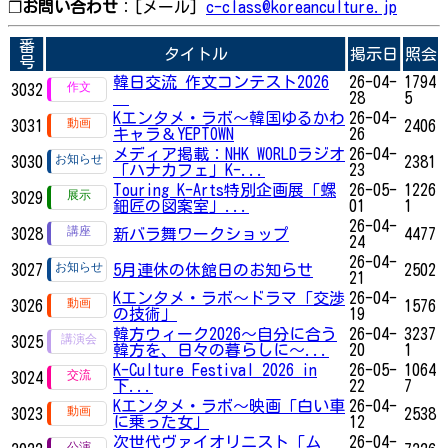
❐
お問い合わせ
：[メール]
c-class@koreanculture.jp
番
タイトル
掲示日
照会
号
韓日交流 作文コンテスト2026
26-04-
1794
3032
28
5
Kエンタメ・ラボ～韓国ゆるかわ
26-04-
3031
2406
キャラ＆YEPTOWN
26
メディア掲載：NHK WORLDラジオ
26-04-
3030
2381
「ハナカフェ」K-...
23
Touring K-Arts特別企画展「螺
26-05-
1226
3029
鈿匠の図案室」...
01
1
26-04-
3028
新バラ舞ワークショップ
4477
24
26-04-
3027
5月連休の休館日のお知らせ
2502
21
Kエンタメ・ラボ～ドラマ「交渉
26-04-
3026
1576
の技術」
19
韓方ウィーク2026～自分に合う
26-04-
3237
3025
韓方を、日々の暮らしに～...
20
1
K-Culture Festival 2026 in
26-05-
1064
3024
下...
22
7
Kエンタメ・ラボ～映画「白い車
26-04-
3023
2538
に乗った女」
12
次世代ヴァイオリニスト「ム
26-04-