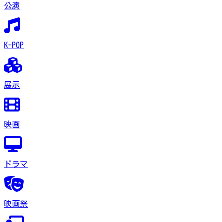
公演
K-POP
展示
映画
ドラマ
映画祭