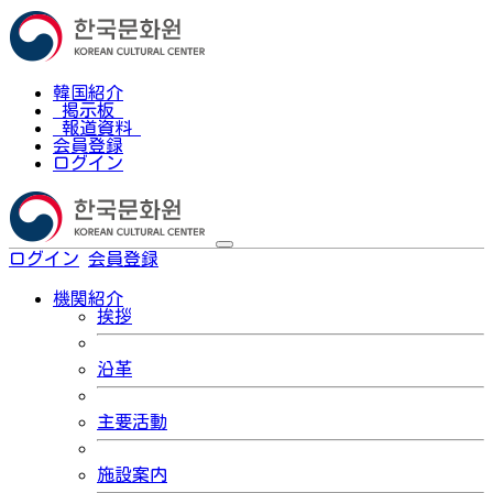
韓国紹介
掲示板
報道資料
会員登録
ログイン
ログイン
会員登録
한국어
機関紹介
挨拶
沿革
主要活動
施設案内