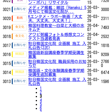
3022
7326
ン・ボハ」リサイタル
15
メディア掲載：雑誌「Hanako」5
26-03-
3021
3000
月号にて韓国文化院が...
30
Kエンタメ・ラボ～映画「大丈
26-03-
3020
2311
夫、大丈夫、大丈夫！」
29
韓国料理教室～白菜と大根の水
26-04-
3019
7493
キムチ
07
アワビ粥編フォト＆感想文コン
26-04-
3018
2532
テスト当選者発表
02
駐日韓国文化院 企画展 施工 入
26-03-
3017
1818
札公告(2次)
26
韓国語新設講座春季学期受講生
26-03-
3016
9209
募集
24
駐日韓国文化院 職員採用のお知
26-03-
2766
3015
らせ
23
0
韓国語・文化体験講座春季学期
26-03-
3014
6474
受講生追加募集
18
駐日韓国文化院 企画展 施工 入
26-03-
3013
1596
札公告
18
1
2
3
4
5
6