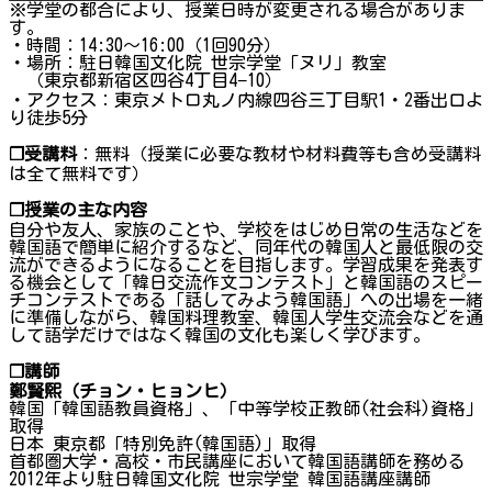
※学堂の都合により、授業日時が変更される場合がありま
す。
・時間：14:30～16:00（1回90分）
・場所：駐日韓国文化院 世宗学堂「ヌリ」教室
（東京都新宿区四谷4丁目4−10）
・アクセス：東京メトロ丸ノ内線四谷三丁目駅1・2番出口よ
り徒歩5分
❐受講料
：無料（授業に必要な教材や材料費等も含め受講料
は全て無料です）
❐授業の主な内容
自分や友人、家族のことや、学校をはじめ日常の生活などを
韓国語で簡単に紹介するなど、同年代の韓国人と最低限の交
流ができるようになることを目指します。学習成果を発表す
る機会として「韓日交流作文コンテスト」と韓国語のスピー
チコンテストである「話してみよう韓国語」への出場を一緒
に準備しながら、韓国料理教室、韓国人学生交流会などを通
して語学だけではなく韓国の文化も楽しく学びます。
❐講師
鄭賢煕（チョン・ヒョンヒ）
韓国「韓国語教員資格」、「中等学校正教師(社会科)資格」
取得
日本 東京都「特別免許(韓国語)」取得
首都圏大学・高校・市民講座において韓国語講師を務める
2012年より駐日韓国文化院 世宗学堂 韓国語講座講師