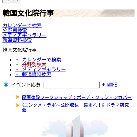
韓国文化院行事
カレンダーで検索
分野別検索
メディアギャラリー
報道資料検索
韓国文化院行事
・ カレンダーで検索
・ 分野別検索
・ メディアギャラリー
・ 報道資料検索
イベント応募
+ MORE
▶
民画体験ワークショップ：ポーチ・クッションカバー
▶
Kエンタメ・ラボ～公開収録「集まれ！K-ドラマ研究
会」