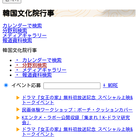
韓国文化院行事
カレンダーで検索
分野別検索
メディアギャラリー
報道資料検索
韓国文化院行事
・ カレンダーで検索
・ 分野別検索
・ メディアギャラリー
・ 報道資料検索
イベント応募
+ MORE
▶
ドラマ『女王の家』無料初放送記念 スペシャル上映&
トークイベント
▶
民画体験ワークショップ：ポーチ・クッションカバー
▶
Kエンタメ・ラボ～公開収録「集まれ！K-ドラマ研究
会」
▶
ドラマ『女王の家』無料初放送記念 スペシャル上映&
トークイベント