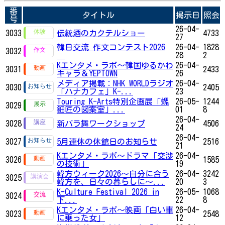
番
タイトル
掲示日
照会
号
26-04-
3033
伝統酒のカクテルショー
4733
27
韓日交流 作文コンテスト2026
26-04-
1828
3032
28
2
Kエンタメ・ラボ～韓国ゆるかわ
26-04-
3031
2433
キャラ＆YEPTOWN
26
メディア掲載：NHK WORLDラジオ
26-04-
3030
2405
「ハナカフェ」K-...
23
Touring K-Arts特別企画展「螺
26-05-
1244
3029
鈿匠の図案室」...
01
8
26-04-
3028
新バラ舞ワークショップ
4506
24
26-04-
3027
5月連休の休館日のお知らせ
2516
21
Kエンタメ・ラボ～ドラマ「交渉
26-04-
3026
1585
の技術」
19
韓方ウィーク2026～自分に合う
26-04-
3242
3025
韓方を、日々の暮らしに～...
20
3
K-Culture Festival 2026 in
26-05-
1068
3024
下...
22
8
Kエンタメ・ラボ～映画「白い車
26-04-
3023
2548
に乗った女」
12