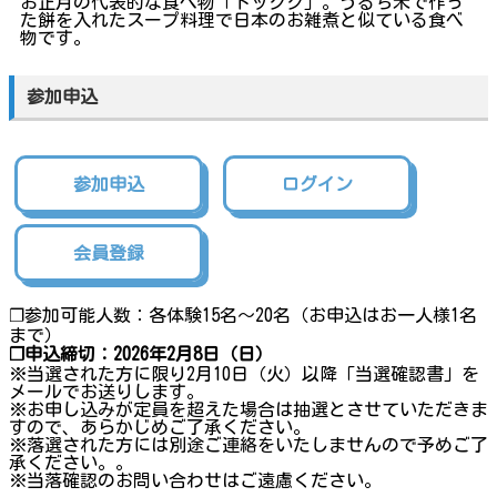
お正月の代表的な食べ物「トックク」。うるち米で作っ
た餅を入れたスープ料理で日本のお雑煮と似ている食べ
物です。
参加申込
参加申込
ログイン
会員登録
❐参加可能人数：各体験15名〜20名（お申込はお一人様1名
まで）
❐申込締切：2026年2月8日（日）
※当選された方に限り2月10日（火）以降「当選確認書」を
メールでお送りします。
※お申し込みが定員を超えた場合は抽選とさせていただきま
すので、あらかじめご了承ください。
※落選された方には別途ご連絡をいたしませんので予めご了
承ください。。
※当落確認のお問い合わせはご遠慮ください。