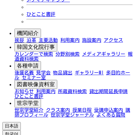
ひとこと書評
機関紹介
挨拶
沿革
主要活動
利用案内
施設案内
アクセス
韓国文化院行事
カレンダーで検索
分野別検索
メディアギャラリー
報
道資料検索
各種申請
後援名義
見学会
物品貸出
ギャラリーMI
多目的ホー
ル
セミナー室
図書映像資料室
お知らせ
利用案内
所蔵資料検索
貸出期間延長申請
ひとこと書評
世宗学堂
世宗学堂紹介
クラス案内
授業日程
受講申込案内
講
師プロフィール
世宗学堂ジャーナル
よくある質問
日本語
한국어