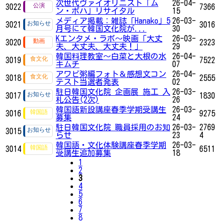
次世代ヴァイオリニスト「ム
26-04-
3022
7366
ン・ボハ」リサイタル
15
メディア掲載：雑誌「Hanako」5
26-03-
3021
3016
月号にて韓国文化院が...
30
Kエンタメ・ラボ～映画「大丈
26-03-
3020
2323
夫、大丈夫、大丈夫！」
29
韓国料理教室～白菜と大根の水
26-04-
3019
7522
キムチ
07
アワビ粥編フォト＆感想文コン
26-04-
3018
2555
テスト当選者発表
02
駐日韓国文化院 企画展 施工 入
26-03-
3017
1830
札公告(2次)
26
韓国語新設講座春季学期受講生
26-03-
3016
9275
募集
24
駐日韓国文化院 職員採用のお知
26-03-
2769
3015
らせ
23
4
韓国語・文化体験講座春季学期
26-03-
3014
6511
受講生追加募集
18
1
2
3
4
5
6
7
8