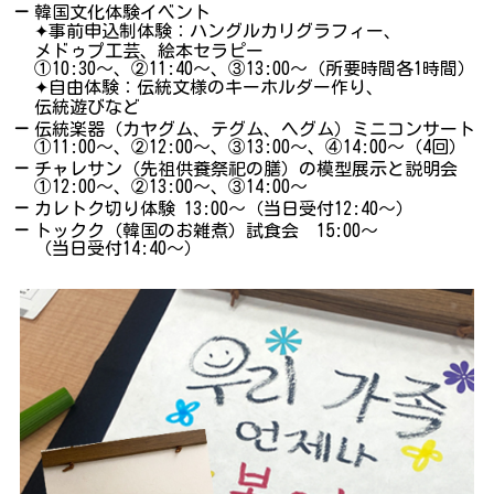
－
韓国文化体験イベント
✦事前申込制体験：ハングルカリグラフィー、
メドゥプ工芸、絵本セラピー
①10:30～、②11:40～、③13:00～（所要時間各1時間）
✦自由体験：伝統文様のキーホルダー作り、
伝統遊びなど
－
伝統楽器（カヤグム、テグム、ヘグム）ミニコンサート
①11:00～、②12:00～、③13:00～、④14:00～（4回）
－
チャレサン（先祖供養祭祀の膳）の模型展示と説明会
①12:00〜、②13:00〜、③14:00〜
－
カレトク切り体験 13:00〜（当日受付12:40〜）
－
トックク（韓国のお雑煮）試食会 15:00〜
（当日受付14:40〜）