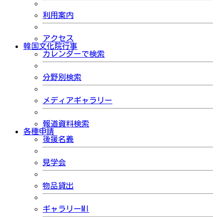
利用案内
アクセス
韓国文化院行事
カレンダーで検索
分野別検索
メディアギャラリー
報道資料検索
各種申請
後援名義
見学会
物品貸出
ギャラリーMI