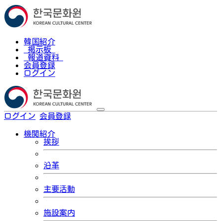
韓国紹介
掲示板
報道資料
会員登録
ログイン
ログイン
会員登録
한국어
機関紹介
挨拶
沿革
主要活動
施設案内