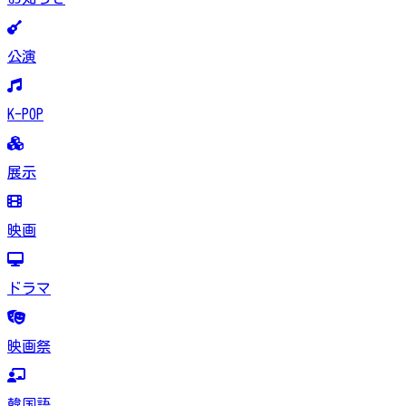
公演
K-POP
展示
映画
ドラマ
映画祭
韓国語