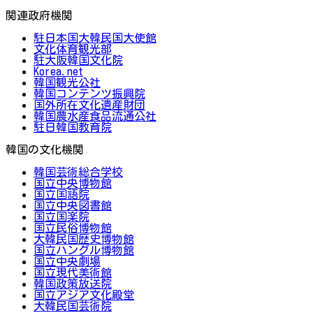
関連政府機関
駐日本国大韓民国大使館
文化体育観光部
駐大阪韓国文化院
Korea.net
韓国観光公社
韓国コンテンツ振興院
国外所在文化遺産財団
韓国農水産食品流通公社
駐日韓国教育院
韓国の文化機関
韓国芸術総合学校
国立中央博物館
国立国語院
国立中央図書館
国立国楽院
国立民俗博物館
大韓民国歴史博物館
国立ハングル博物館
国立中央劇場
国立現代美術館
韓国政策放送院
国立アジア文化殿堂
大韓民国芸術院