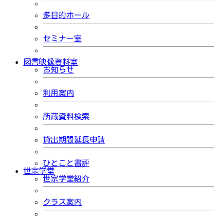
多目的ホール
セミナー室
図書映像資料室
お知らせ
利用案内
所蔵資料検索
貸出期間延長申請
ひとこと書評
世宗学堂
世宗学堂紹介
クラス案内