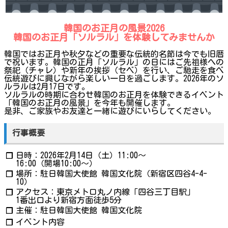
韓国のお正月の風景2026
韓国のお正月「ソルラル」を体験してみませんか
韓国ではお正月や秋夕などの重要な伝統的名節は今でも旧暦
で祝います。韓国の正月「ソルラル」の日にはご先祖様への
祭祀（チャレ）や新年の挨拶（セベ）を行い、ご馳走を食べ
伝統遊びに興じながら楽しい一日を過ごします。2026年のソ
ルラルは2月17日です。
ソルラルの時期に合わせ韓国のお正月を体験できるイベント
「韓国のお正月の風景」を今年も開催します。
是非、ご家族やお友達と一緒に遊びにいらしてください。
行事概要
日時：2026年2月14日（土）11:00〜
❐
16:00（開場10:00〜）
場所：駐日韓国大使館 韓国文化院（新宿区四谷4-4-
❐
10）
アクセス：東京メトロ丸ノ内線「四谷三丁目駅」
❐
1番出口より新宿方面徒歩5分
主催：駐日韓国大使館 韓国文化院
❐
イベント内容
❐