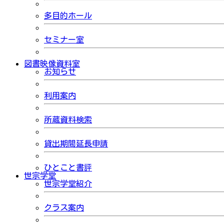
多目的ホール
セミナー室
図書映像資料室
お知らせ
利用案内
所蔵資料検索
貸出期間延長申請
ひとこと書評
世宗学堂
世宗学堂紹介
クラス案内