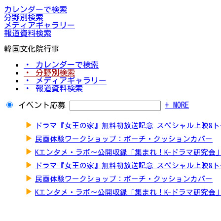
カレンダーで検索
分野別検索
メディアギャラリー
報道資料検索
韓国文化院行事
・ カレンダーで検索
・ 分野別検索
・ メディアギャラリー
・ 報道資料検索
イベント応募
+ MORE
▶
ドラマ『女王の家』無料初放送記念 スペシャル上映&
▶
民画体験ワークショップ：ポーチ・クッションカバー
▶
Kエンタメ・ラボ～公開収録「集まれ！K-ドラマ研究会
▶
ドラマ『女王の家』無料初放送記念 スペシャル上映&
▶
民画体験ワークショップ：ポーチ・クッションカバー
▶
Kエンタメ・ラボ～公開収録「集まれ！K-ドラマ研究会