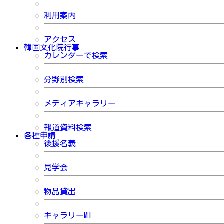
利用案内
アクセス
韓国文化院行事
カレンダーで検索
分野別検索
メディアギャラリー
報道資料検索
各種申請
後援名義
見学会
物品貸出
ギャラリーMI