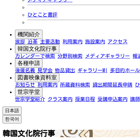
ひとこと書評
機関紹介
挨拶
沿革
主要活動
利用案内
施設案内
アクセス
韓国文化院行事
カレンダーで検索
分野別検索
メディアギャラリー
報
各種申請
後援名義
見学会
物品貸出
ギャラリーMI
多目的ホール
図書映像資料室
お知らせ
利用案内
所蔵資料検索
貸出期間延長申請
ひ
世宗学堂
世宗学堂紹介
クラス案内
授業日程
受講申込案内
講師
日本語
한국어
韓国文化院行事