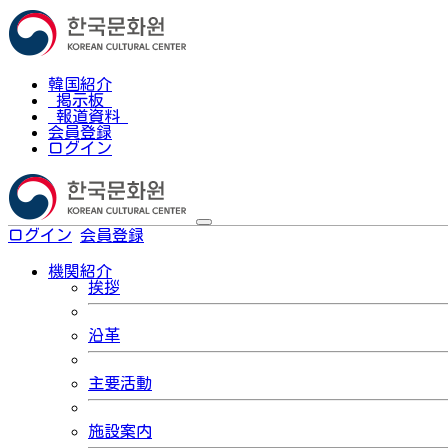
韓国紹介
掲示板
報道資料
会員登録
ログイン
ログイン
会員登録
한국어
機関紹介
挨拶
沿革
主要活動
施設案内