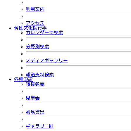
利用案内
アクセス
韓国文化院行事
カレンダーで検索
分野別検索
メディアギャラリー
報道資料検索
各種申請
後援名義
見学会
物品貸出
ギャラリーMI