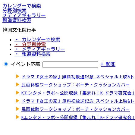
カレンダーで検索
分野別検索
メディアギャラリー
報道資料検索
韓国文化院行事
・ カレンダーで検索
・ 分野別検索
・ メディアギャラリー
・ 報道資料検索
イベント応募
+ MORE
▶
ドラマ『女王の家』無料初放送記念 スペシャル上映&
▶
民画体験ワークショップ：ポーチ・クッションカバー
▶
Kエンタメ・ラボ～公開収録「集まれ！K-ドラマ研究会
▶
ドラマ『女王の家』無料初放送記念 スペシャル上映&
▶
民画体験ワークショップ：ポーチ・クッションカバー
▶
Kエンタメ・ラボ～公開収録「集まれ！K-ドラマ研究会