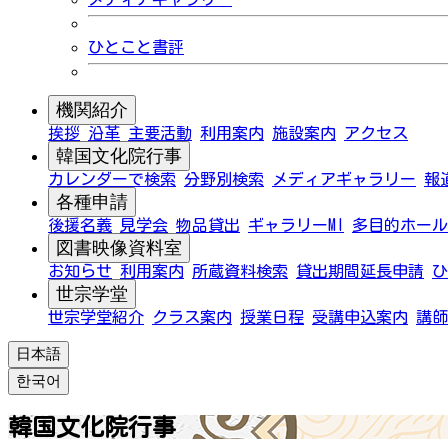
ひとこと書評
機関紹介
挨拶
沿革
主要活動
利用案内
施設案内
アクセス
韓国文化院行事
カレンダーで検索
分野別検索
メディアギャラリー
報
各種申請
後援名義
見学会
物品貸出
ギャラリーMI
多目的ホール
図書映像資料室
お知らせ
利用案内
所蔵資料検索
貸出期間延長申請
ひ
世宗学堂
世宗学堂紹介
クラス案内
授業日程
受講申込案内
講師
日本語
한국어
韓国文化院行事