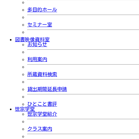
多目的ホール
セミナー室
図書映像資料室
お知らせ
利用案内
所蔵資料検索
貸出期間延長申請
ひとこと書評
世宗学堂
世宗学堂紹介
クラス案内