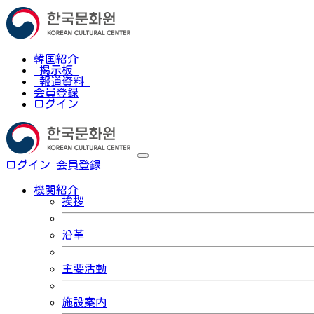
韓国紹介
掲示板
報道資料
会員登録
ログイン
ログイン
会員登録
한국어
機関紹介
挨拶
沿革
主要活動
施設案内