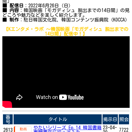
間」
■ 配信日
：2022年6月26日（日）
■ 内容
：韓国映画「モガディシュ 脱出までの14日間」の見
どころや魅力などを楽しく紹介します。
■
制作
：駐日韓国文化院、韓国コンテンツ振興院（KOCCA）
【Kエンタメ・ラボ ～
韓国映画「モガディシュ 脱出までの
14日間」
配信中！】
番
タイトル
掲示日
照会
号
やたいシリーズ Ep.14 韓国書籍
23-04-
2613
7722