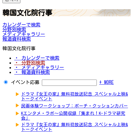
韓国文化院行事
カレンダーで検索
分野別検索
メディアギャラリー
報道資料検索
韓国文化院行事
・ カレンダーで検索
・ 分野別検索
・ メディアギャラリー
・ 報道資料検索
イベント応募
+ MORE
▶
ドラマ『女王の家』無料初放送記念 スペシャル上映&
トークイベント
▶
民画体験ワークショップ：ポーチ・クッションカバー
▶
Kエンタメ・ラボ～公開収録「集まれ！K-ドラマ研究
会」
▶
ドラマ『女王の家』無料初放送記念 スペシャル上映&
トークイベント