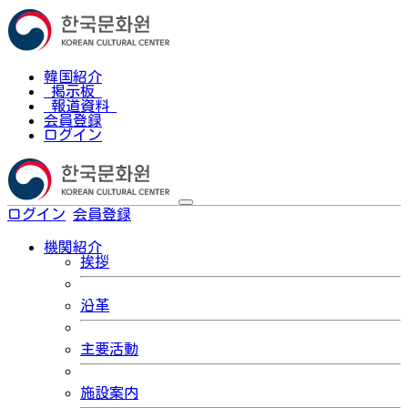
韓国紹介
掲示板
報道資料
会員登録
ログイン
ログイン
会員登録
한국어
機関紹介
挨拶
沿革
主要活動
施設案内