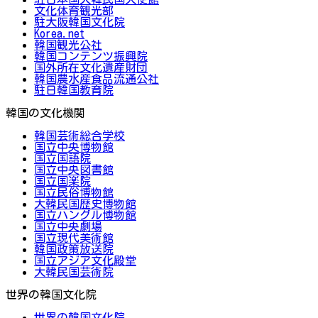
文化体育観光部
駐大阪韓国文化院
Korea.net
韓国観光公社
韓国コンテンツ振興院
国外所在文化遺産財団
韓国農水産食品流通公社
駐日韓国教育院
韓国の文化機関
韓国芸術総合学校
国立中央博物館
国立国語院
国立中央図書館
国立国楽院
国立民俗博物館
大韓民国歴史博物館
国立ハングル博物館
国立中央劇場
国立現代美術館
韓国政策放送院
国立アジア文化殿堂
大韓民国芸術院
世界の韓国文化院
世界の韓国文化院