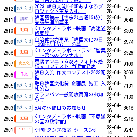
専門書店に行ってみた...
29
2023 韓日交流K-POPあすなろプ
23-04-
2612
7202
ロジェクト事業入札...
28
韓国語講座 [世宗2(金曜16時)]
23-04-
2611
9640
受講生追加募集
27
Kエンタメ・ラボ～映画「高速道
23-04-
2610
8303
路家族」
30
自治体協力事業「韓国文化の日
23-04-
2609
8974
（KOREA DAY）」公募...
25
Kエンタメ・ラボ～ドラマ「智異
23-04-
2608
8526
山～君へのシグナル」
23
豆腐ヤンニョム焼きフォト＆感
23-04-
2607
9109
想文コンテスト 当選者発表
21
韓日交流 作文コンテスト2023開
23-04-
3563
2606
催
20
8
駐日韓国文化院 企画展 施工 入
23-04-
2605
7131
札公告
18
サランバン一般開放再開のお知
23-04-
2604
7130
らせ
17
23-04-
2603
5月の休館日のお知らせ
6618
18
Kエンタメ・ラボ～映画「不思議
23-04-
2602
8218
の国の数学者」
16
23-04-
2601
K-POPダンス教室 シーズン6
9247
14