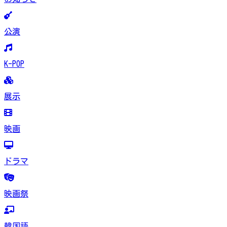
公演
K-POP
展示
映画
ドラマ
映画祭
韓国語