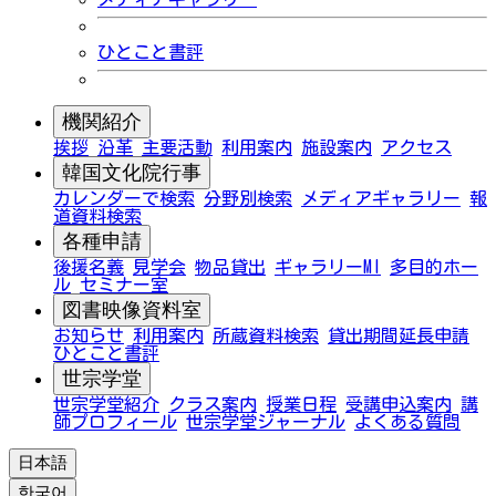
ひとこと書評
機関紹介
挨拶
沿革
主要活動
利用案内
施設案内
アクセス
韓国文化院行事
カレンダーで検索
分野別検索
メディアギャラリー
報
道資料検索
各種申請
後援名義
見学会
物品貸出
ギャラリーMI
多目的ホー
ル
セミナー室
図書映像資料室
お知らせ
利用案内
所蔵資料検索
貸出期間延長申請
ひとこと書評
世宗学堂
世宗学堂紹介
クラス案内
授業日程
受講申込案内
講
師プロフィール
世宗学堂ジャーナル
よくある質問
日本語
한국어