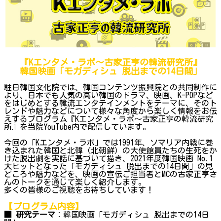
『Kエンタメ・ラボ～古家正亨の韓流研究所』
韓国映画「モガディシュ 脱出までの14日間」
駐日韓国文化院では、韓国コンテンツ振興院との共同制作に
より、日本でも人気の高い韓国のドラマ、映画、K-POPなど
をはじめとする韓流エンタテインメントをテーマに、そのト
レンドや魅力などについて様々な角度から楽しく情報をお伝
えするプログラム『Kエンタメ・ラボ～古家正亨の韓流研究
所』を当院YouTube内で配信しています。
今回の「Kエンタメ・ラボ」では1991年、ソマリア内戦に巻
き込まれた韓国と北韓（北朝鮮）の大使館員たちの生死をか
けた脱出劇を実話に基づいて描き、2021年度韓国映画 No.1
大ヒットとなった「モガディシュ 脱出までの14日間」の見
どころや魅力などを、映画の宣伝ご担当者とMCの古家正亨さ
んのトークを通じて楽しく紹介します。
多くの皆様のご視聴をお待ちしています！
【プログラム内容】
■ 研究テーマ
：韓国映画「モガディシュ 脱出までの14日