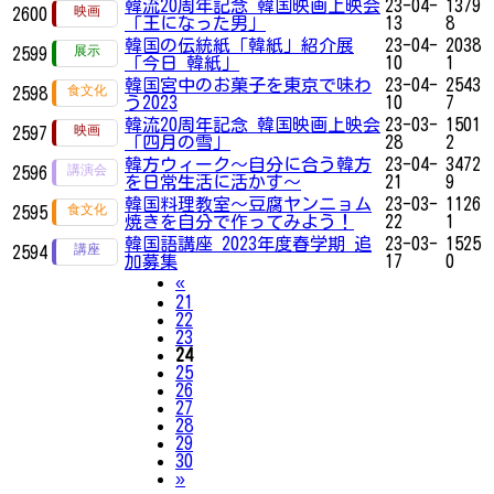
韓流20周年記念 韓国映画上映会
23-04-
1379
2600
「王になった男」
13
8
韓国の伝統紙「韓紙」紹介展
23-04-
2038
2599
「今日 韓紙」
10
1
韓国宮中のお菓子を東京で味わ
23-04-
2543
2598
う2023
10
7
韓流20周年記念 韓国映画上映会
23-03-
1501
2597
「四月の雪」
28
2
韓方ウィーク～自分に合う韓方
23-04-
3472
2596
を日常生活に活かす～
21
9
韓国料理教室〜豆腐ヤンニョム
23-03-
1126
2595
焼きを自分で作ってみよう！
22
1
韓国語講座 2023年度春学期 追
23-03-
1525
2594
加募集
17
0
Previous
«
21
22
23
24
25
26
27
28
29
30
Next
»