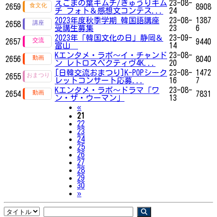
えごまの葉キムチ/きゅうりキム
23-08-
2659
8908
チ フォト＆感想文コンテス...
24
2023年度秋季学期 韓国語講座
23-08-
1387
2658
受講生募集
23
6
2023年「韓国文化の日」静岡＆
23-09-
2657
9440
富山
14
Kエンタメ・ラボ～イ・チャンド
23-08-
2656
8040
ン レトロスペクティヴ4K...
20
[日韓交流おまつり]K-POPシーク
23-08-
1472
2655
レットコンサート応募...
16
7
Kエンタメ・ラボ～ドラマ「ワ
23-08-
2654
7831
ン・ザ・ウーマン」
13
Previous
«
21
22
23
24
25
26
27
28
29
30
Next
»