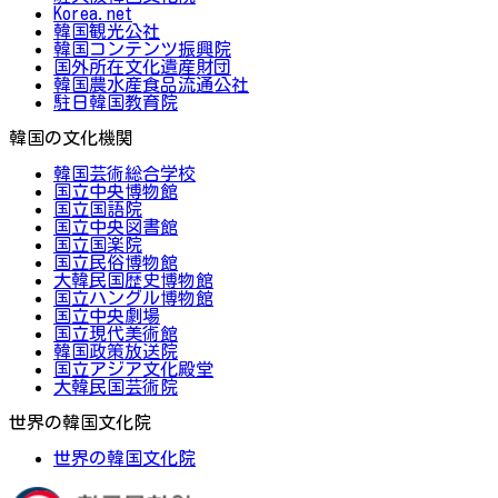
Korea.net
韓国観光公社
韓国コンテンツ振興院
国外所在文化遺産財団
韓国農水産食品流通公社
駐日韓国教育院
韓国の文化機関
韓国芸術総合学校
国立中央博物館
国立国語院
国立中央図書館
国立国楽院
国立民俗博物館
大韓民国歴史博物館
国立ハングル博物館
国立中央劇場
国立現代美術館
韓国政策放送院
国立アジア文化殿堂
大韓民国芸術院
世界の韓国文化院
世界の韓国文化院