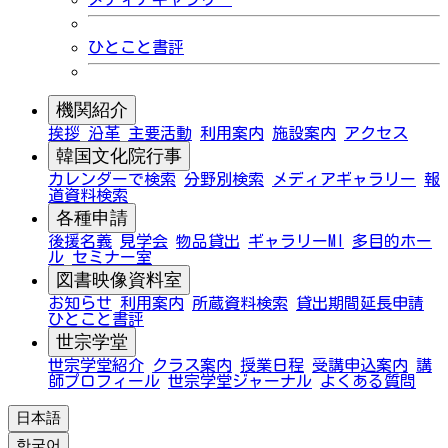
ひとこと書評
機関紹介
挨拶
沿革
主要活動
利用案内
施設案内
アクセス
韓国文化院行事
カレンダーで検索
分野別検索
メディアギャラリー
報
道資料検索
各種申請
後援名義
見学会
物品貸出
ギャラリーMI
多目的ホー
ル
セミナー室
図書映像資料室
お知らせ
利用案内
所蔵資料検索
貸出期間延長申請
ひとこと書評
世宗学堂
世宗学堂紹介
クラス案内
授業日程
受講申込案内
講
師プロフィール
世宗学堂ジャーナル
よくある質問
日本語
한국어