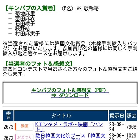
【キンパプの入賞者】
（5名）※ 敬称略
－ 菊地麻里
－ 冨田麻衣
－ 石田綾子
－ 荻野結
－ 村田麻実子
※当選された皆様には韓国文化賞品（木綿手刺繍入りバッ
グ）をお届けいたします。参加賞15名の皆様には同じく手刺
繍入り匙と箸ケースをお届けします。
【当選者のフォト＆感想文】
第29回コンテストで当選された方々のフォト＆感想文をご紹
介します。
キンパプのフォト＆感想文（PDF）
⇒ ダウンロード
番
タイトル
掲示日
照会
号
Kエンタメ・ラボ～映画「ハン
23-09-
2673
7968
ト」
24
駐日韓国文化院ブース「韓国文
23-09-
1023
2672