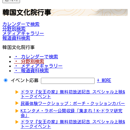
韓国文化院行事
カレンダーで検索
分野別検索
メディアギャラリー
報道資料検索
韓国文化院行事
・ カレンダーで検索
・ 分野別検索
・ メディアギャラリー
・ 報道資料検索
イベント応募
+ MORE
▶
ドラマ『女王の家』無料初放送記念 スペシャル上映&
トークイベント
▶
民画体験ワークショップ：ポーチ・クッションカバー
▶
Kエンタメ・ラボ～公開収録「集まれ！K-ドラマ研究
会」
▶
ドラマ『女王の家』無料初放送記念 スペシャル上映&
トークイベント