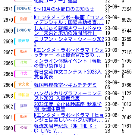
化院コーナー」運営
22
0
23-09-
2671
9～10月の休館日のお知らせ
7384
21
Kエンタメ・ラボ～映画「コンフ
23-09-
2670
6925
ィデンシャル：国際共助捜査...
17
しんじゅく謎解きワールドタウ
23-09-
2669
8744
ン「未来と未知の時間旅行」
19
コリアン・シネマ・ウィーク202
23-09-
3259
2668
3
13
6
Kエンタメ・ラボ～ドラマ「ウォ
23-09-
2667
7715
ッチャー 不正捜査官たちの...
10
オンライン体験イベント「韓服
23-09-
1795
2666
の香り袋作り」
11
0
韓日交流作文コンテスト2023入
23-09-
2455
2665
賞者発表
08
5
23-09-
2664
韓国料理教室～キムチチヂミ
9766
06
ハングルカリグラフィーコンテ
23-09-
1122
2663
スト2023 入賞者発表
04
2
2023年度 文化体験講座 秋季学
23-08-
1013
2662
期 受講生募集
30
7
Kエンタメ・ラボ～ドラマ「ヒョ
23-08-
2661
7642
ンジェは美しい～ボクが結婚...
27
韓流20周年記念〈ON THE K :
23-08-
1761
2660
O〉LIVE V...
28
5