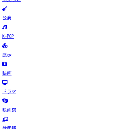
公演
K-POP
展示
映画
ドラマ
映画祭
韓国語