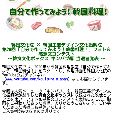
韓国文化院 × 韓国工芸デザイン文化振興院
第29回「自分で作ってみよう！韓国料理！」フォト＆
感想文コンテスト
～韓食文化ボックス キンパプ編 当選者発表 ～
韓国文化院では、2020年から韓国料理教室「自分で作ってみ
よう！韓国料理！」をスタートし、料理動画を韓国文化院の
YouTube公式チャンネル
（
www.youtube.com/kcultureinjapan
）よりお届けしていま
す。
今回は人気メニューの「キンパプ」を、韓国工芸デザイン文
化振興院が製作した
韓食文化ボックス
に収録された映像とレ
シピを使い、フォト＆感想文コンテストを実施しました。動
画をご視聴くださった皆様、ありがとうございます。ご応募
くださった皆様にも感謝いたします。
ご入賞者5名の方は次の通りです。