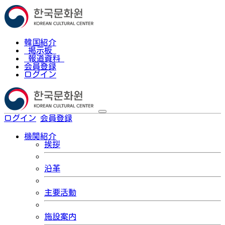
韓国紹介
掲示板
報道資料
会員登録
ログイン
ログイン
会員登録
한국어
機関紹介
挨拶
沿革
主要活動
施設案内