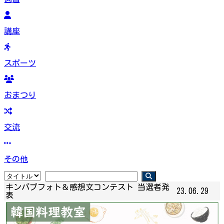
講座
スポーツ
おまつり
交流
その他
キンパプフォト＆感想文コンテスト 当選者発
23.06.29
表