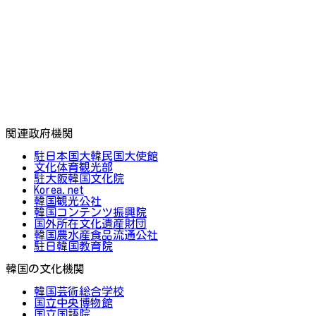
関連政府機関
駐日本国大韓民国大使館
文化体育観光部
駐大阪韓国文化院
Korea.net
韓国観光公社
韓国コンテンツ振興院
国外所在文化遺産財団
韓国農水産食品流通公社
駐日韓国教育院
韓国の文化機関
韓国芸術総合学校
国立中央博物館
国立国語院