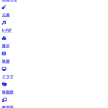
公演
K-POP
展示
映画
ドラマ
映画祭
韓国語