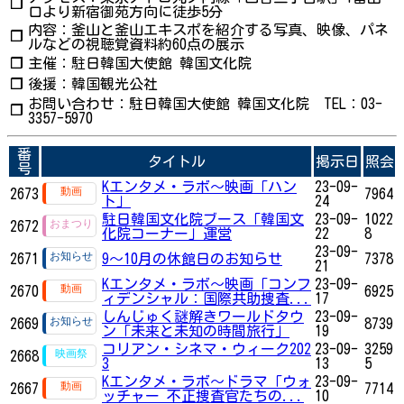
❐
口より新宿御苑方向に徒歩5分
内容：釜山と釜山エキスポを紹介する写真、映像、パネ
❐
ルなどの視聴覚資料約60点の展示
❐
主催：駐日韓国大使館 韓国文化院
❐
後援：韓国観光公社
お問い合わせ：駐日韓国大使館 韓国文化院 TEL：03-
❐
3357-5970
番
タイトル
掲示日
照会
号
Kエンタメ・ラボ～映画「ハン
23-09-
2673
7964
ト」
24
駐日韓国文化院ブース「韓国文
23-09-
1022
2672
化院コーナー」運営
22
8
23-09-
2671
9～10月の休館日のお知らせ
7378
21
Kエンタメ・ラボ～映画「コンフ
23-09-
2670
6925
ィデンシャル：国際共助捜査...
17
しんじゅく謎解きワールドタウ
23-09-
2669
8739
ン「未来と未知の時間旅行」
19
コリアン・シネマ・ウィーク202
23-09-
3259
2668
3
13
5
Kエンタメ・ラボ～ドラマ「ウォ
23-09-
2667
7714
ッチャー 不正捜査官たちの...
10