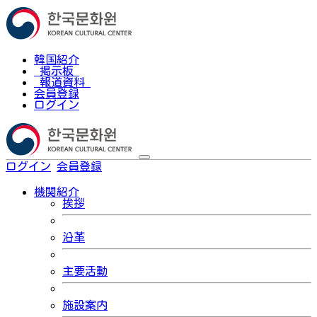
韓国紹介
掲示板
報道資料
会員登録
ログイン
ログイン
会員登録
한국어
機関紹介
挨拶
沿革
主要活動
施設案内