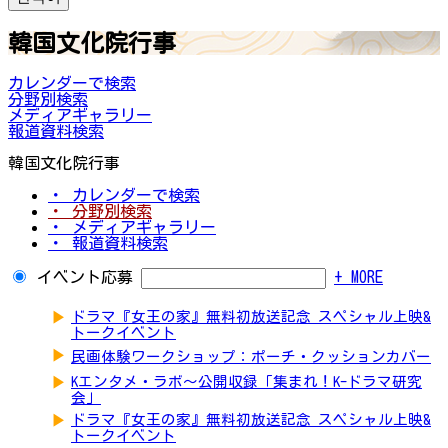
韓国文化院行事
カレンダーで検索
分野別検索
メディアギャラリー
報道資料検索
韓国文化院行事
・ カレンダーで検索
・ 分野別検索
・ メディアギャラリー
・ 報道資料検索
イベント応募
+ MORE
▶
ドラマ『女王の家』無料初放送記念 スペシャル上映&
トークイベント
▶
民画体験ワークショップ：ポーチ・クッションカバー
▶
Kエンタメ・ラボ～公開収録「集まれ！K-ドラマ研究
会」
▶
ドラマ『女王の家』無料初放送記念 スペシャル上映&
トークイベント