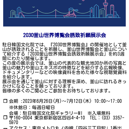
2030釜山世界博覧会誘致祈願展示会
駐日韓国文化院では、『2030世界博覧会』の開催地として釜
山が誘致されることを祈願し、釜山世界博覧会と釜山につい
て紹介する「2030釜山世界博覧会誘致祈願展示会」を約3週
間にわたり開催します。
この度の展示会では、釜山の代表的な観光地30か所の写真と
釜山の魅力や釜山エキスポの特徴などを紹介する広報映像、
ドキュメンタリーなどの映像資料を含めた様々な視聴覚資料
を紹介します。
展示会を通じて釜山に対する理解を深め、釜山に訪れるきっ
かけになることを願っております。
皆様の多くのご関心とご参加をお待ちしております。
❐
会期 :2023年6月26日(月)～7月12日(木) 10:00～17:00
※休館日：毎週日曜日
会場：駐日韓国文化院ギャラリーMI ※入場無料
❐
〒160-0004 東京都新宿区四谷4-4-10 TEL：(03) 3357-
5970
アクセス：東京メトロ丸ノ内線「四谷三丁目駅」1番出