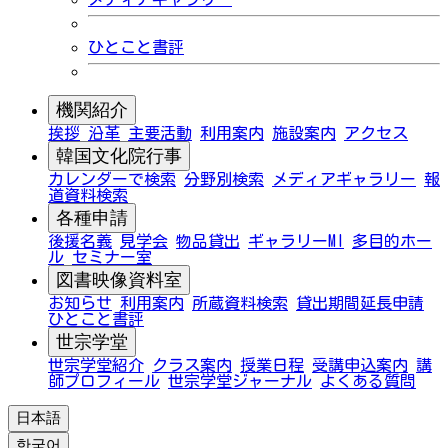
ひとこと書評
機関紹介
挨拶
沿革
主要活動
利用案内
施設案内
アクセス
韓国文化院行事
カレンダーで検索
分野別検索
メディアギャラリー
報
道資料検索
各種申請
後援名義
見学会
物品貸出
ギャラリーMI
多目的ホー
ル
セミナー室
図書映像資料室
お知らせ
利用案内
所蔵資料検索
貸出期間延長申請
ひとこと書評
世宗学堂
世宗学堂紹介
クラス案内
授業日程
受講申込案内
講
師プロフィール
世宗学堂ジャーナル
よくある質問
日本語
한국어