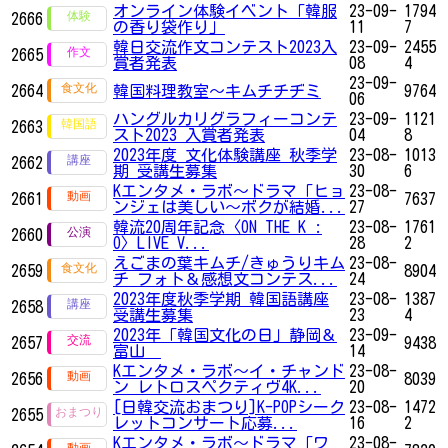
オンライン体験イベント「韓服
23-09-
1794
2666
の香り袋作り」
11
7
韓日交流作文コンテスト2023入
23-09-
2455
2665
賞者発表
08
4
23-09-
2664
韓国料理教室～キムチチヂミ
9764
06
ハングルカリグラフィーコンテ
23-09-
1121
2663
スト2023 入賞者発表
04
8
2023年度 文化体験講座 秋季学
23-08-
1013
2662
期 受講生募集
30
6
Kエンタメ・ラボ～ドラマ「ヒョ
23-08-
2661
7637
ンジェは美しい～ボクが結婚...
27
韓流20周年記念〈ON THE K :
23-08-
1761
2660
O〉LIVE V...
28
2
えごまの葉キムチ/きゅうりキム
23-08-
2659
8904
チ フォト＆感想文コンテス...
24
2023年度秋季学期 韓国語講座
23-08-
1387
2658
受講生募集
23
4
2023年「韓国文化の日」静岡＆
23-09-
2657
9438
富山
14
Kエンタメ・ラボ～イ・チャンド
23-08-
2656
8039
ン レトロスペクティヴ4K...
20
[日韓交流おまつり]K-POPシーク
23-08-
1472
2655
レットコンサート応募...
16
2
Kエンタメ・ラボ～ドラマ「ワ
23-08-