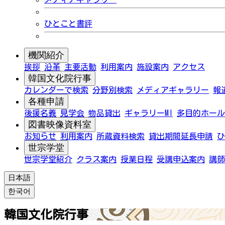
ひとこと書評
機関紹介
挨拶
沿革
主要活動
利用案内
施設案内
アクセス
韓国文化院行事
カレンダーで検索
分野別検索
メディアギャラリー
報
各種申請
後援名義
見学会
物品貸出
ギャラリーMI
多目的ホール
図書映像資料室
お知らせ
利用案内
所蔵資料検索
貸出期間延長申請
ひ
世宗学堂
世宗学堂紹介
クラス案内
授業日程
受講申込案内
講師
日本語
한국어
韓国文化院行事