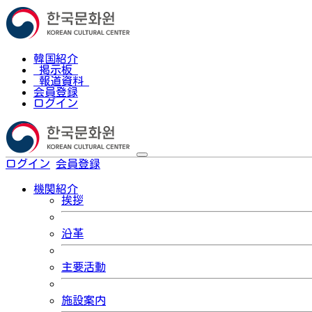
韓国紹介
掲示板
報道資料
会員登録
ログイン
ログイン
会員登録
한국어
機関紹介
挨拶
沿革
主要活動
施設案内