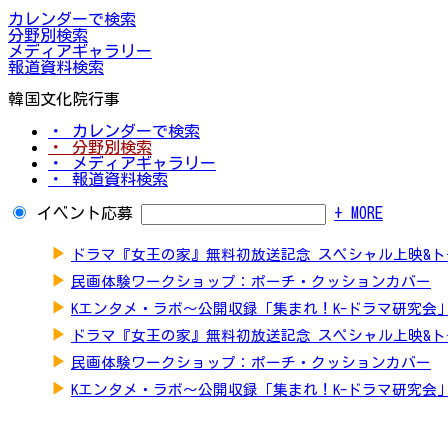
カレンダーで検索
分野別検索
メディアギャラリー
報道資料検索
韓国文化院行事
・ カレンダーで検索
・ 分野別検索
・ メディアギャラリー
・ 報道資料検索
イベント応募
+ MORE
▶
ドラマ『女王の家』無料初放送記念 スペシャル上映&
▶
民画体験ワークショップ：ポーチ・クッションカバー
▶
Kエンタメ・ラボ～公開収録「集まれ！K-ドラマ研究会
▶
ドラマ『女王の家』無料初放送記念 スペシャル上映&
▶
民画体験ワークショップ：ポーチ・クッションカバー
▶
Kエンタメ・ラボ～公開収録「集まれ！K-ドラマ研究会