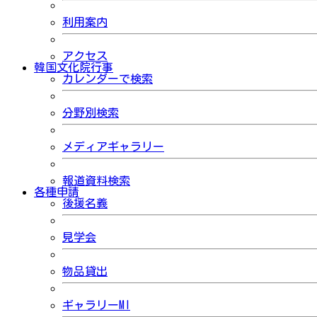
利用案内
アクセス
韓国文化院行事
カレンダーで検索
分野別検索
メディアギャラリー
報道資料検索
各種申請
後援名義
見学会
物品貸出
ギャラリーMI