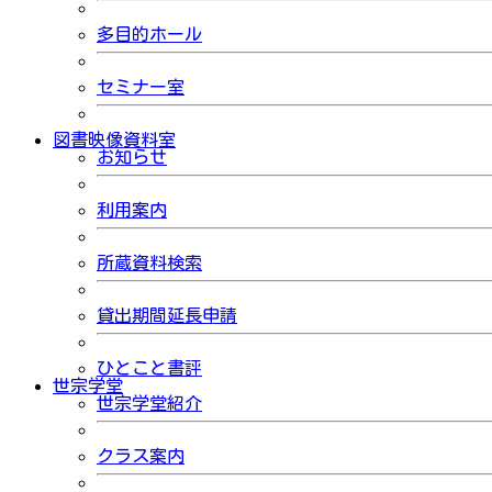
多目的ホール
セミナー室
図書映像資料室
お知らせ
利用案内
所蔵資料検索
貸出期間延長申請
ひとこと書評
世宗学堂
世宗学堂紹介
クラス案内