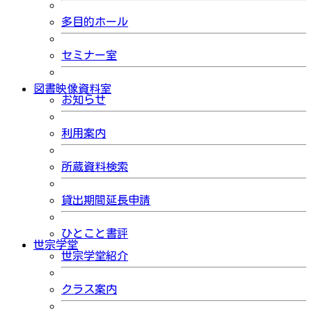
多目的ホール
セミナー室
図書映像資料室
お知らせ
利用案内
所蔵資料検索
貸出期間延長申請
ひとこと書評
世宗学堂
世宗学堂紹介
クラス案内