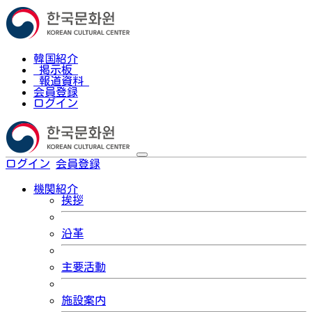
韓国紹介
掲示板
報道資料
会員登録
ログイン
ログイン
会員登録
한국어
機関紹介
挨拶
沿革
主要活動
施設案内