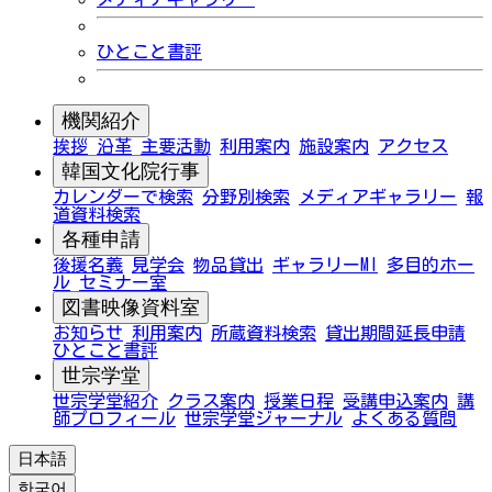
ひとこと書評
機関紹介
挨拶
沿革
主要活動
利用案内
施設案内
アクセス
韓国文化院行事
カレンダーで検索
分野別検索
メディアギャラリー
報
道資料検索
各種申請
後援名義
見学会
物品貸出
ギャラリーMI
多目的ホー
ル
セミナー室
図書映像資料室
お知らせ
利用案内
所蔵資料検索
貸出期間延長申請
ひとこと書評
世宗学堂
世宗学堂紹介
クラス案内
授業日程
受講申込案内
講
師プロフィール
世宗学堂ジャーナル
よくある質問
日本語
한국어