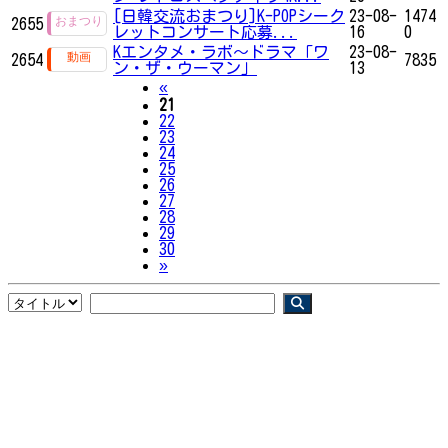
[日韓交流おまつり]K-POPシーク
23-08-
1474
2655
レットコンサート応募...
16
0
Kエンタメ・ラボ～ドラマ「ワ
23-08-
2654
7835
ン・ザ・ウーマン」
13
Previous
«
21
22
23
24
25
26
27
28
29
30
Next
»