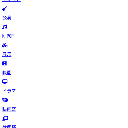
公演
K-POP
展示
映画
ドラマ
映画祭
韓国語