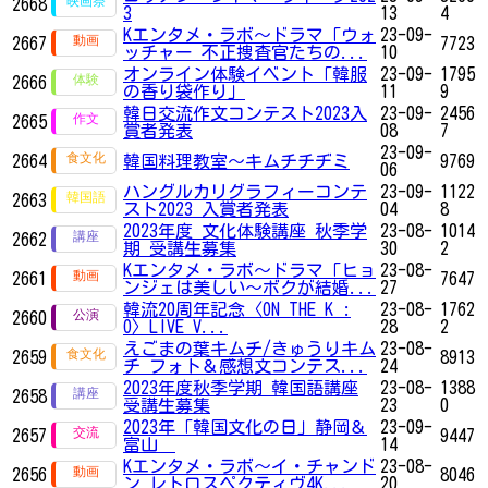
2668
3
13
4
Kエンタメ・ラボ～ドラマ「ウォ
23-09-
2667
7723
ッチャー 不正捜査官たちの...
10
オンライン体験イベント「韓服
23-09-
1795
2666
の香り袋作り」
11
9
韓日交流作文コンテスト2023入
23-09-
2456
2665
賞者発表
08
7
23-09-
2664
韓国料理教室～キムチチヂミ
9769
06
ハングルカリグラフィーコンテ
23-09-
1122
2663
スト2023 入賞者発表
04
8
2023年度 文化体験講座 秋季学
23-08-
1014
2662
期 受講生募集
30
2
Kエンタメ・ラボ～ドラマ「ヒョ
23-08-
2661
7647
ンジェは美しい～ボクが結婚...
27
韓流20周年記念〈ON THE K :
23-08-
1762
2660
O〉LIVE V...
28
2
えごまの葉キムチ/きゅうりキム
23-08-
2659
8913
チ フォト＆感想文コンテス...
24
2023年度秋季学期 韓国語講座
23-08-
1388
2658
受講生募集
23
0
2023年「韓国文化の日」静岡＆
23-09-
2657
9447
富山
14
Kエンタメ・ラボ～イ・チャンド
23-08-
2656
8046
ン レトロスペクティヴ4K...
20