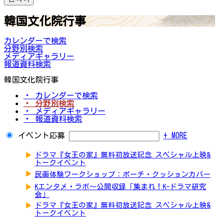
韓国文化院行事
カレンダーで検索
分野別検索
メディアギャラリー
報道資料検索
韓国文化院行事
・ カレンダーで検索
・ 分野別検索
・ メディアギャラリー
・ 報道資料検索
イベント応募
+ MORE
▶
ドラマ『女王の家』無料初放送記念 スペシャル上映&
トークイベント
▶
民画体験ワークショップ：ポーチ・クッションカバー
▶
Kエンタメ・ラボ～公開収録「集まれ！K-ドラマ研究
会」
▶
ドラマ『女王の家』無料初放送記念 スペシャル上映&
トークイベント