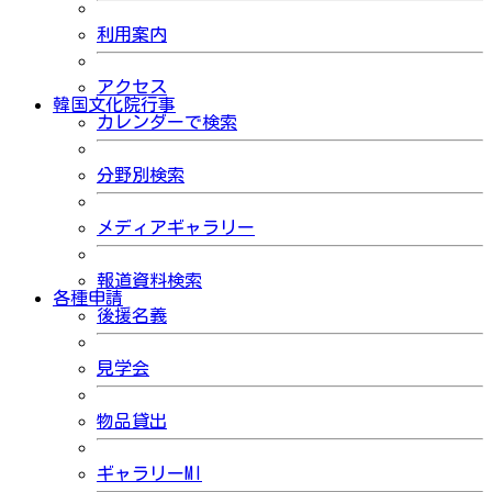
利用案内
アクセス
韓国文化院行事
カレンダーで検索
分野別検索
メディアギャラリー
報道資料検索
各種申請
後援名義
見学会
物品貸出
ギャラリーMI