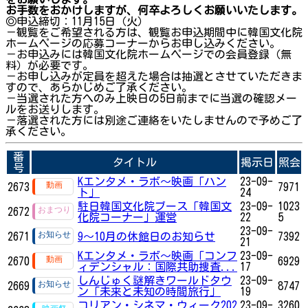
お手数をおかけしますが、何卒よろしくお願いいたします。
◎申込締切：11月15日（火）
－観覧をご希望される方は、観覧お申込期間中に韓国文化院
ホームページの応募コーナーからお申し込みください。
－お申込みには韓国文化院ホームページでの会員登録（無
料）が必要です。
－お申し込みが定員を超えた場合は抽選とさせていただきま
すので、あらかじめご了承ください。
－当選された方へのみ上映日の5日前までに当選の確認メー
ルをお送りします。
－落選された方には別途ご連絡をいたしませんので予めご了
承ください。
番
タイトル
掲示日
照会
号
Kエンタメ・ラボ～映画「ハン
23-09-
2673
7971
ト」
24
駐日韓国文化院ブース「韓国文
23-09-
1023
2672
化院コーナー」運営
22
5
23-09-
2671
9～10月の休館日のお知らせ
7392
21
Kエンタメ・ラボ～映画「コンフ
23-09-
2670
6929
ィデンシャル：国際共助捜査...
17
しんじゅく謎解きワールドタウ
23-09-
2669
8747
ン「未来と未知の時間旅行」
19
コリアン・シネマ・ウィーク202
23-09-
3260