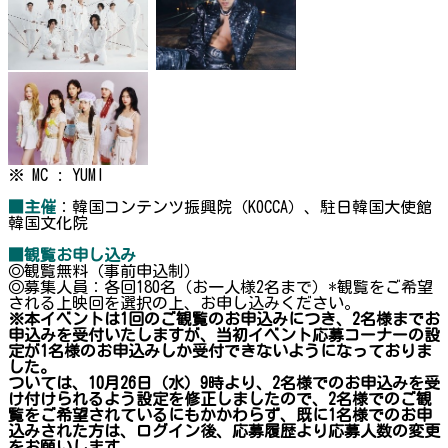
※ MC : YUMI
■主催
：韓国コンテンツ振興院（KOCCA）、駐日韓国大使館
韓国文化院
■観覧お申し込み
◎観覧無料（事前申込制）
◎募集人員：各回180名（お一人様2名まで）*観覧をご希望
される上映回を選択の上、お申し込みください。
※本イベントは1回のご観覧のお申込みにつき、2名様までお
申込みを受付いたしますが、当初イベント応募コーナーの設
定が1名様のお申込みしか受付できないようになっておりま
した。
ついては、10月26日（水）9時より、2名様でのお申込みを受
け付けられるよう設定を修正しましたので、2名様でのご観
覧をご希望されているにもかかわらず、既に1名様でのお申
込みされた方は、ログイン後、応募履歴より応募人数の変更
をお願いします。