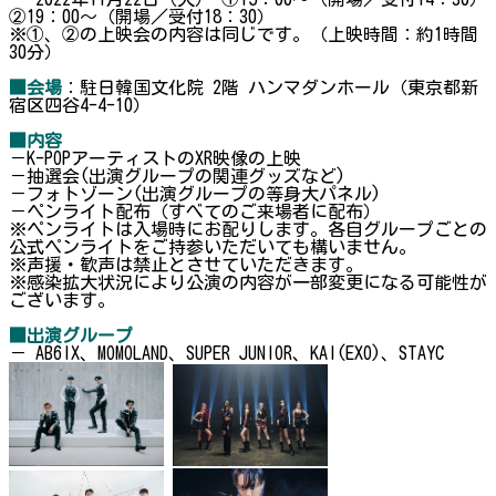
②19：00～（開場／受付18：30）
※①、②の上映会の内容は同じです。（上映時間：約1時間
30分）
■会場
：駐日韓国文化院 2階 ハンマダンホール（東京都新
宿区四谷4-4-10）
■内容
－K-POPアーティストのXR映像の上映
－抽選会(出演グループの関連グッズなど)
－フォトゾーン(出演グループの等身大パネル)
－ペンライト配布（すべてのご来場者に配布）
※ペンライトは入場時にお配りします。各自グループごとの
公式ペンライトをご持参いただいても構いません。
※声援・歓声は禁止とさせていただきます。
※感染拡大状況により公演の内容が一部変更になる可能性が
ございます。
■出演グループ
－ AB6IX、MOMOLAND、SUPER JUNIOR、KAI(EXO)、STAYC