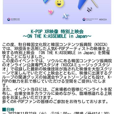
K-POP XR映像 特別上映会
～ON THE K:ASSEMBLE in Japan～
この度、駐日韓国文化院と韓国コンテンツ振興院（KOCCA）
では、XR技術を活用した人気K-POPアーティストの映像を上
映する特別上映会 「ON THE K:ASSEMBLE in Japan」を開催
することになりました。
この度のイベントでは、ソウルにある韓国コンテンツ振興院
のオンライン公演専門スタジオ「KOCCAミュージックスタジ
オ」で収録した最新の映像技術が施された映像を大型スクリ
ーンで楽しんでいただく上映会とともに、映像に出演するグ
ループの関連グッズの抽選会やフォトゾーンなども設け、K-
POPの魅力を肌で感じていただける空間をご提供いたしま
す。
また、イベント当日には、ご来場者の皆様にペンライトを配
布し、会場全体をカラフルに染めながら、臨場感溢れる上映
会をお楽しみいただけます。
多くのK-POPファンの皆様のご参加をお待ちしております。
■日時
－ 2022年11月22日（火） ①15：00～（開場／受付14：30）