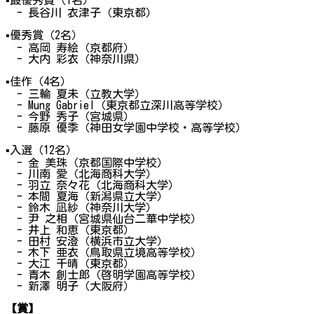
▪
最優秀賞（1名）
- 長谷川 衣津子（東京都）
▪
優秀賞（2名）
- 高岡 寿絵（京都府）
- 大内 彩衣（神奈川県）
▪
佳作（4名）
- 三輪 夏未（立教大学）
- Mung Gabriel（東京都立深川高等学校）
- 今野 秀子（宮城県）
- 藤原 優季（神田女学園中学校・高等学校）
▪
入選（12名）
- 金 美珠（京都国際中学校）
- 川南 愛（北海商科大学）
- 羽立 奈々花（北海商科大学）
- 本間 夏海（新潟県立大学）
- 鈴木 凪紗（神奈川大学）
- 尹 之相（宮城県仙台二華中学校）
- 井上 和恵（東京都）
- 田村 安澄（横浜市立大学）
- 木下 亜衣（鳥取県立境高等学校）
- 大江 千晴（東京都）
- 青木 創士郎（啓明学園高等学校）
- 新澤 明子（大阪府）
【賞】