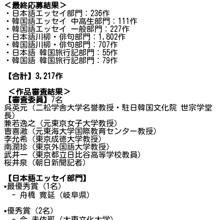
＜最終応募結果＞
・日本語エッセイ部門：236作
・韓国語エッセイ 中高生部門：111作
・韓国語エッセイ 一般部門：227作
・日本語川柳・俳句部門：1,802作
・韓国語川柳・俳句部門：707作
・日本語 韓国旅行記部門：55作
・韓国語 韓国旅行記部門：79作
【合計】3,217作
＜作品審査結果＞
【審査委員】
7名
呉英元（二松学舎大学名誉教授・駐日韓国文化院 世宗学堂
長）
兼若逸之（元東京女子大学教授）
曺喜澈（元東海大学国際教育センター教授）
李允希（東京成徳大学教授）
南潤珍（東京外国語大学教授）
武井一（東京都立日比谷高等学校教員）
桜井泉（朝日新聞記者）
【日本語エッセイ部門】
▪
最優秀賞（1名）
- 舟橋 寛延（岐阜県）
▪
優秀賞（2名）
- 今 未依那（大東文化大学）