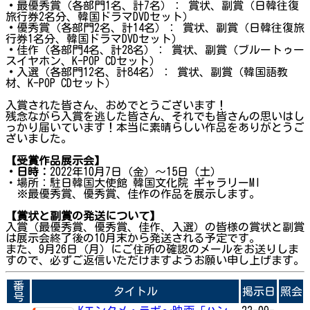
・
最優秀賞（各部門1名、計7名）： 賞状、副賞（日韓往復
旅行券2名分、韓国ドラマDVDセット）
・
優秀賞（各部門2名、計14名）： 賞状、副賞（日韓往復旅
行券1名分、韓国ドラマDVDセット）
・
佳作（各部門4名、計28名）： 賞状、副賞（ブルートゥー
スイヤホン、K-POP CDセット）
・
入選（各部門12名、計84名）： 賞状、副賞（韓国語教
材、K-POP CDセット）
入賞された皆さん、おめでとうございます！
残念ながら入賞を逃した皆さん、それでも皆さんの思いはし
っかり届いています！本当に素晴らしい作品をありがとうご
ざいました。
【
受賞作品展示会
】
・日時：
2022年10月7日（金）～15日（土）
・場所：駐日韓国大使館 韓国文化院 ギャラリーMI
※最優秀賞、優秀賞、佳作の作品を展示します。
【賞状と副賞の発送につい
て
】
入賞（最優秀賞、優秀賞、佳作、入選）の皆様の賞状と副賞
は展示会終了後の10月末から発送される予定です。
また、9月26日（月）にご住所の確認のメールをお送りしま
すので、必ずご返信いただけますようお願い申し上げます。
番
タイトル
掲示日
照会
号