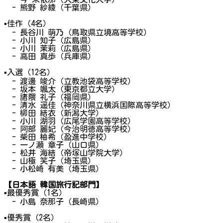
- 熊野 紗綾（千葉県）
▪
佳作（4名）
- 長谷川 萌乃（鳥取県立境高等学校）
- 小川 知子（広島県）
- 小川 茉莉（広島県）
- 高田 真歩（兵庫県）
▪
入選（12名）
- 渡邊 竣介（立教池袋高等学校）
- 坂本 颯太（東京都立大学）
- 諸隈 礼子（福岡県）
- 清水 遥佳（神奈川県立横浜国際高等学校）
- 柳田 結衣（新潟大学）
- 小川 湖羽（広尾学園高等学校）
- 阿部 麗妃（今治明徳高等学校）
- 柴田 柚希（盈進中学校）
- 一ノ瀬 章子（山口県）
- 松井 海結（帝塚山学院大学）
- 山極 笑子（埼玉県）
- 小松崎 有美（埼玉県）
【日本語 韓国旅行記部門】
▪
最優秀賞（1名）
- 小島 奈那子（長崎県）
▪
優秀賞（2名）