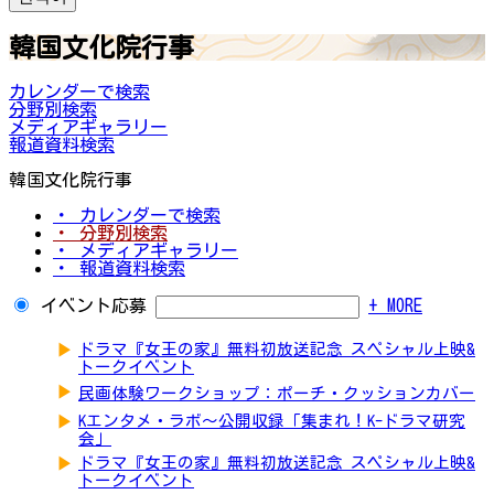
韓国文化院行事
カレンダーで検索
分野別検索
メディアギャラリー
報道資料検索
韓国文化院行事
・ カレンダーで検索
・ 分野別検索
・ メディアギャラリー
・ 報道資料検索
イベント応募
+ MORE
▶
ドラマ『女王の家』無料初放送記念 スペシャル上映&
トークイベント
▶
民画体験ワークショップ：ポーチ・クッションカバー
▶
Kエンタメ・ラボ～公開収録「集まれ！K-ドラマ研究
会」
▶
ドラマ『女王の家』無料初放送記念 スペシャル上映&
トークイベント