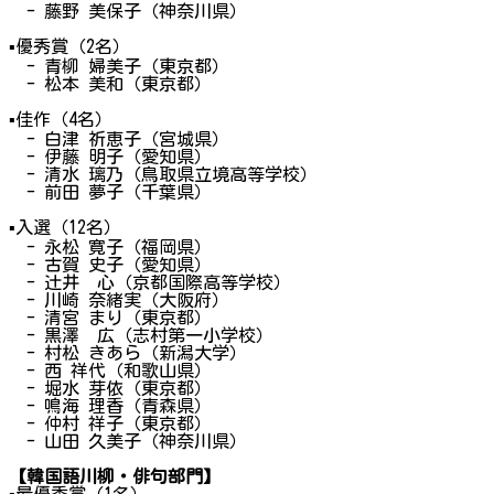
- 藤野 美保子（神奈川県）
▪
優秀賞（2名）
- 青柳 婦美子（東京都）
- 松本 美和（東京都）
▪
佳作（4名）
- 白津 祈恵子（宮城県）
- 伊藤 明子（愛知県）
- 清水 璃乃（鳥取県立境高等学校）
- 前田 夢子（千葉県）
▪
入選（12名）
- 永松 寛子（福岡県）
- 古賀 史子（愛知県）
- 辻井 心（京都国際高等学校）
- 川崎 奈緒実（大阪府）
- 清宮 まり（東京都）
- 黒澤 広（志村第一小学校）
- 村松 きあら（新潟大学）
- 西 祥代（和歌山県）
- 堀水 芽依（東京都）
- 鳴海 理香（青森県）
- 仲村 祥子（東京都）
- 山田 久美子（神奈川県）
【韓国語川柳・俳句部門】