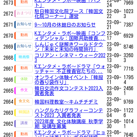
Kエンタメ・ラボ～映画「ハン
23-09-
2673
7969
ト」
24
駐日韓国文化院ブース「韓国文
23-09-
1023
2672
化院コーナー」運営
22
3
23-09-
2671
9～10月の休館日のお知らせ
7387
21
Kエンタメ・ラボ～映画「コンフ
23-09-
2670
6929
ィデンシャル：国際共助捜査...
17
しんじゅく謎解きワールドタウ
23-09-
2669
8746
ン「未来と未知の時間旅行」
19
コリアン・シネマ・ウィーク202
23-09-
3260
2668
3
13
3
Kエンタメ・ラボ～ドラマ「ウォ
23-09-
2667
7718
ッチャー 不正捜査官たちの...
10
オンライン体験イベント「韓服
23-09-
1795
2666
の香り袋作り」
11
4
韓日交流作文コンテスト2023入
23-09-
2456
2665
賞者発表
08
1
23-09-
2664
韓国料理教室～キムチチヂミ
9769
06
ハングルカリグラフィーコンテ
23-09-
1122
2663
スト2023 入賞者発表
04
6
2023年度 文化体験講座 秋季学
23-08-
1014
2662
期 受講生募集
30
1
Kエンタメ・ラボ～ドラマ「ヒョ
23-08-
2661
7646