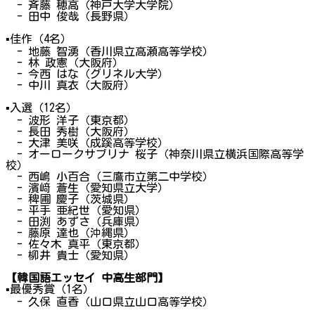
- 斉藤 穂高（神戸大学大学院）
- 田中 俊哉（長野県）
▪
佳作（4名）
- 地藤 智湧（香川県立高瀬高等学校）
- 林 政憲（大阪府）
- 今西 はな（グリネル大学）
- 中川 真衣（大阪府）
▪
入選（12名）
- 波形 洋子（東京都）
- 長田 秀樹（大阪府）
- 大津 美咲（成蹊高等学校）
- オーロークサブリナ 桜子（神奈川県立横浜国際高等学
校）
- 西嶋 小百合（三鷹市立第二中学校）
- 濱﨑 蒼生（愛知県立大学）
- 稗圃 慶子（茨城県）
- 平手 亜紀世（愛知県）
- 田渕 あずさ（兵庫県）
- 藤原 達也（沖縄県）
- 佐々木 真平（東京都）
- 柳井 貴士（愛知県）
【韓国語エッセイ 中高生部門】
▪
最優秀賞（1名）
- 久保 直香（山口県立山口高等学校）