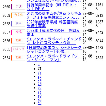
ンジェは美しい～ボクが結婚...
27
韓流20周年記念〈ON THE K :
23-08-
1761
2660
O〉LIVE V...
28
8
えごまの葉キムチ/きゅうりキム
23-08-
2659
8912
チ フォト＆感想文コンテス...
24
2023年度秋季学期 韓国語講座
23-08-
1387
2658
受講生募集
23
8
2023年「韓国文化の日」静岡＆
23-09-
2657
9443
富山
14
Kエンタメ・ラボ～イ・チャンド
23-08-
2656
8044
ン レトロスペクティヴ4K...
20
[日韓交流おまつり]K-POPシーク
23-08-
1473
2655
レットコンサート応募...
16
7
Kエンタメ・ラボ～ドラマ「ワ
23-08-
2654
7833
ン・ザ・ウーマン」
13
Previous
«
21
22
23
24
25
26
27
28
29
30