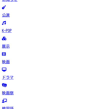
公演
K-POP
展示
映画
ドラマ
映画祭
韓国語