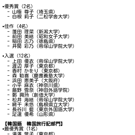
▪
優秀賞（2名）
- 山極 尊子（埼玉県）
- 白根 莉子（二松学舎大学）
▪
佳作（4名）
- 蓬田 理菜（新潟大学）
- 前田 美結（昭和女子大学）
- 稲田 志乃（徳島県）
- 井関 彩乃（帝塚山学院大学）
▪
入選（12名）
- 上田 優衣（帝塚山学院大学）
- 渡辺 厚子（東京都）
- 香村 かをり（東京都）
- 森 勧喜（慶應義塾大学）
- 浜田 恵美子（大阪府）
- 小平 麻衣（神奈川県）
- 藤野 雪奈（神田外語学院）
- 鄭 興玲（創価大学）
- 松井 海結（帝塚山学院大学）
- 網干 未悠（島根県立大学）
- 長谷川 藍（東京外国語大学）
- 足達 優希（山形県）
【韓国語 韓国旅行記部門】
▪
最優秀賞（1名）
- 湯澤 葉子（東京都）