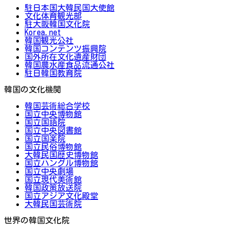
駐日本国大韓民国大使館
文化体育観光部
駐大阪韓国文化院
Korea.net
韓国観光公社
韓国コンテンツ振興院
国外所在文化遺産財団
韓国農水産食品流通公社
駐日韓国教育院
韓国の文化機関
韓国芸術総合学校
国立中央博物館
国立国語院
国立中央図書館
国立国楽院
国立民俗博物館
大韓民国歴史博物館
国立ハングル博物館
国立中央劇場
国立現代美術館
韓国政策放送院
国立アジア文化殿堂
大韓民国芸術院
世界の韓国文化院