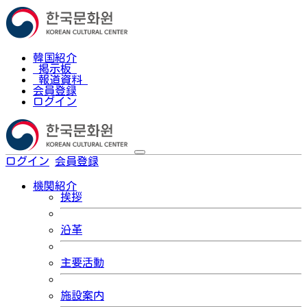
韓国紹介
掲示板
報道資料
会員登録
ログイン
ログイン
会員登録
한국어
機関紹介
挨拶
沿革
主要活動
施設案内