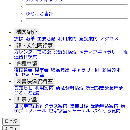
ひとこと書評
機関紹介
挨拶
沿革
主要活動
利用案内
施設案内
アクセス
韓国文化院行事
カレンダーで検索
分野別検索
メディアギャラリー
報
道資料検索
各種申請
後援名義
見学会
物品貸出
ギャラリーMI
多目的ホー
ル
セミナー室
図書映像資料室
お知らせ
利用案内
所蔵資料検索
貸出期間延長申請
ひとこと書評
世宗学堂
世宗学堂紹介
クラス案内
授業日程
受講申込案内
講
師プロフィール
世宗学堂ジャーナル
よくある質問
日本語
한국어