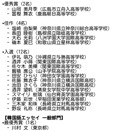
▪
優秀賞（2名）
- 山岡 美月季（広島市立舟入高等学校）
- 冨樫 舞衣（鹿島朝日高等学校）
▪
佳作（4名）
- 塩崎 由梨果（神奈川県立神奈川総合高等学校）
- 長田 睦樹（島根県立隠岐高等学校）
- 大石 光莉（八洲学園大学国際高等学校）
- 磯本 夏巳（和歌山県立星林高等学校）
▪
入選（12名）
- 伊礼 萌乃（沖縄県立与勝高等学校）
- 酒井 小蒔（関東国際高等学校）
- 佐々木 美樺（関東国際高等学校）
- 寳積 應公（山手学院高等学校）
- 田安 ひらり（神田女学園高等学校）
- 佐藤 舞衣子（神奈川県立横浜国際高校）
- 池田 さくら（神奈川県立横浜国際高校）
- 酒井 望帆（清泉女学院中学高等学校）
- スマイリ 樹璃（仙台育英学園高等学校）
- 伊藤 彩世（早稲田実業学校高等部）
- 三木家 和珠（長崎県立対馬高等学校）
- 野坂 礼祢（長崎県立対馬高等学校）
【韓国語エッセイ 一般部門】
▪
最優秀賞（1名）
- 川村 文（東京都）