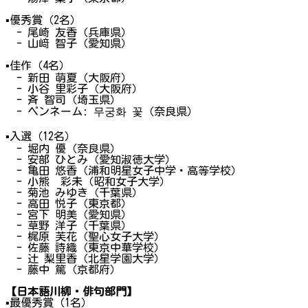
▪
優秀賞（2名）
- 尾崎 友香（兵庫県）
- 山﨑 智子（愛知県）
▪
佳作（4名）
- 新田 萌夏（大阪府）
- 小谷 里彩子（大阪府）
- 斉 智司（埼玉県）
- ペンネーム: 무궁화 꽃（奈良県）
▪
入選（12名）
- 堀内 優（奈良県）
- 安部 ひとみ（愛知淑徳大学）
- 亀田 悠香（浦和明星女子中学・高等学校）
- 小熊 彩未（昭和女子大学）
- 菊池 みゆき（千葉県）
- 高田 悦子（東京都）
- 宮下 明美（愛知県）
- 草野 洋子（千葉県）
- 梶原 芙花（聖心女子大学）
- 佐藤 詩織（東京中華学校）
- 辻 梨里香（北星学園大学）
- 藤中 篤（京都府）
【日本語川柳・俳句部門】
▪
最優秀賞（1名）