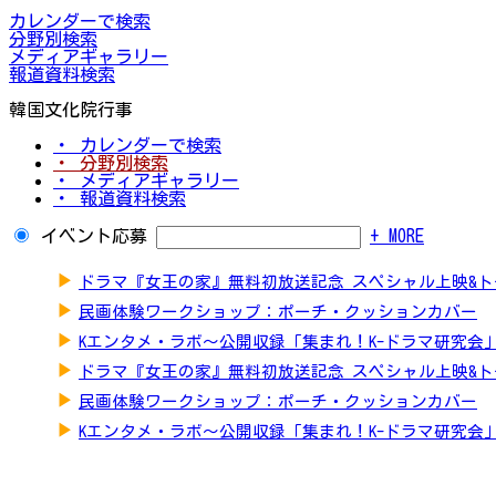
カレンダーで検索
分野別検索
メディアギャラリー
報道資料検索
韓国文化院行事
・ カレンダーで検索
・ 分野別検索
・ メディアギャラリー
・ 報道資料検索
イベント応募
+ MORE
▶
ドラマ『女王の家』無料初放送記念 スペシャル上映&
▶
民画体験ワークショップ：ポーチ・クッションカバー
▶
Kエンタメ・ラボ～公開収録「集まれ！K-ドラマ研究会
▶
ドラマ『女王の家』無料初放送記念 スペシャル上映&
▶
民画体験ワークショップ：ポーチ・クッションカバー
▶
Kエンタメ・ラボ～公開収録「集まれ！K-ドラマ研究会