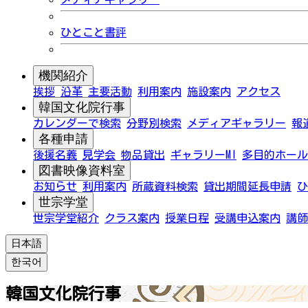
ひとこと書評
機関紹介
挨拶
沿革
主要活動
利用案内
施設案内
アクセス
韓国文化院行事
カレンダーで検索
分野別検索
メディアギャラリー
報
各種申請
後援名義
見学会
物品貸出
ギャラリーMI
多目的ホール
図書映像資料室
お知らせ
利用案内
所蔵資料検索
貸出期間延長申請
ひ
世宗学堂
世宗学堂紹介
クラス案内
授業日程
受講申込案内
講師
日本語
한국어
韓国文化院行事