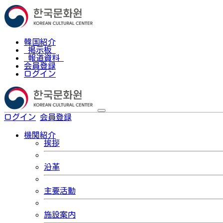
韓国紹介
掲示板
報道資料
会員登録
ログイン
ログイン
会員登録
한국어
機関紹介
挨拶
沿革
主要活動
施設案内