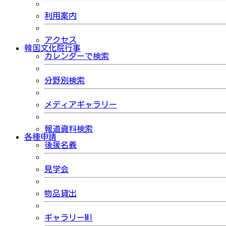
利用案内
アクセス
韓国文化院行事
カレンダーで検索
分野別検索
メディアギャラリー
報道資料検索
各種申請
後援名義
見学会
物品貸出
ギャラリーMI