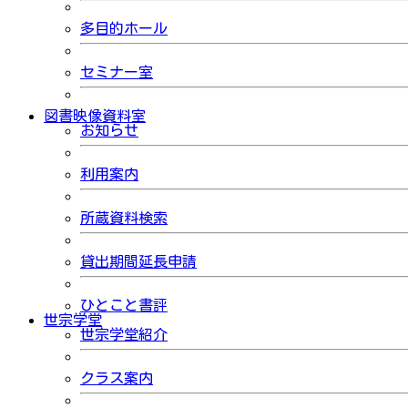
多目的ホール
セミナー室
図書映像資料室
お知らせ
利用案内
所蔵資料検索
貸出期間延長申請
ひとこと書評
世宗学堂
世宗学堂紹介
クラス案内