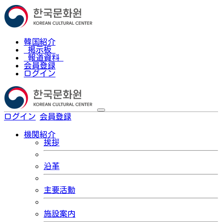
韓国紹介
掲示板
報道資料
会員登録
ログイン
ログイン
会員登録
한국어
機関紹介
挨拶
沿革
主要活動
施設案内