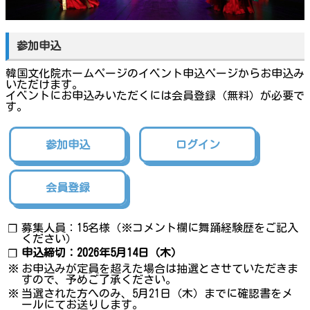
参加申込
韓国文化院ホームページのイベント申込ページからお申込み
いただけます。
イベントにお申込みいただくには会員登録（無料）が必要で
す。
参加申込
ログイン
会員登録
募集人員：15名様（※コメント欄に舞踊経験歴をご記入
❐
ください）
申込締切：2026年5月14日（木）
❐
※
お申込みが定員を超えた場合は抽選とさせていただきま
すので、予めご了承ください。
※
当選された方へのみ、5月21日（木）までに確認書をメ
ールにてお送りします。