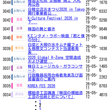
韓国文化院 企画展 施工 入札
26-05-
3044
1678
再公告
21
日韓交流おまつり2026 in Tokyo
26-05-
3043
6332
興行事業者公...
20
K-Culture Festival 2026 in
26-05-
3042
5250
下...
19
26-05-
3041
韓国の舞と響き
9849
15
Kエンタメ・ラボ～映画「君と僕
26-05-
3040
1949
の5分」
17
白菜と大根の水キムチ編フォト
26-05-
3039
＆感想文コンテスト当選者発
1636
15
表...
2026 Global K-Zone 空間造成
26-05-
3038
2316
および運営...
13
韓日ミュージカル・ガラコンサ
26-05-
1495
3037
ート
13
8
行政職員採用合格者発表及び面
26-05-
3036
2262
接審査のご案内
11
26-05-
3035
KOREA FES 2026
8783
11
螺鈿漆工芸講演「韓国の螺鈿漆
26-05-
3034
4815
工芸の伝統と匠について」
12
1
2
3