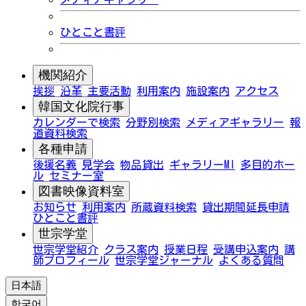
ひとこと書評
機関紹介
挨拶
沿革
主要活動
利用案内
施設案内
アクセス
韓国文化院行事
カレンダーで検索
分野別検索
メディアギャラリー
報
道資料検索
各種申請
後援名義
見学会
物品貸出
ギャラリーMI
多目的ホー
ル
セミナー室
図書映像資料室
お知らせ
利用案内
所蔵資料検索
貸出期間延長申請
ひとこと書評
世宗学堂
世宗学堂紹介
クラス案内
授業日程
受講申込案内
講
師プロフィール
世宗学堂ジャーナル
よくある質問
日本語
한국어