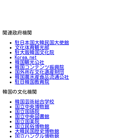
関連政府機関
駐日本国大韓民国大使館
文化体育観光部
駐大阪韓国文化院
Korea.net
韓国観光公社
韓国コンテンツ振興院
国外所在文化遺産財団
韓国農水産食品流通公社
駐日韓国教育院
韓国の文化機関
韓国芸術総合学校
国立中央博物館
国立国語院
国立中央図書館
国立国楽院
国立民俗博物館
大韓民国歴史博物館
国立ハングル博物館