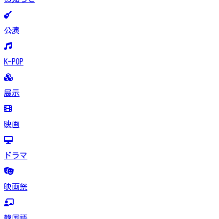
公演
K-POP
展示
映画
ドラマ
映画祭
韓国語