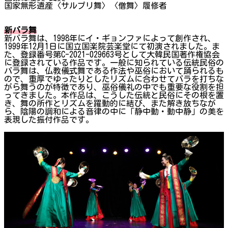
国家無形遺産〈サルプリ舞〉〈僧舞〉履修者
新バラ舞
新バラ舞は、1998年にイ・ギョンファによって創作され、
1999年12月1日に国立国楽院芸楽堂にて初演されました。ま
た、登録番号第C-2021-029663号として大韓民国著作権協会
に登録されている作品です。一般に知られている伝統民俗の
バラ舞は、仏教儀式舞である作法や巫俗において踊られるも
ので、重厚でゆったりとしたリズムに合わせてバラを打ちな
がら舞うのが特徴であり、巫俗儀礼の中でも重要な役割を担
ってきました。本作品は、こうした伝統と民俗にその根を置
き、舞の所作とリズムを躍動的に結び、また解き放ちなが
ら、陰陽の調和による音律の中に「静中動・動中静」の美を
表現した振付作品です。