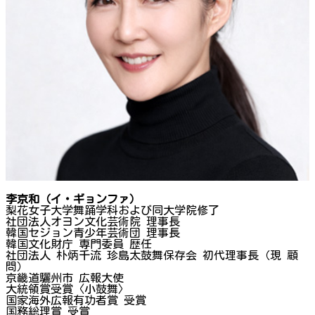
李京和（イ・ギョンファ）
梨花女子大学舞踊学科および同大学院修了
社団法人オヨン文化芸術院 理事長
韓国セジョン青少年芸術団 理事長
韓国文化財庁 専門委員 歴任
社団法人 朴炳千流 珍島太鼓舞保存会 初代理事長（現 顧
問）
京畿道驪州市 広報大使
大統領賞受賞〈小鼓舞〉
国家海外広報有功者賞 受賞
国務総理賞 受賞