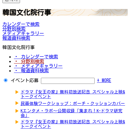
韓国文化院行事
カレンダーで検索
分野別検索
メディアギャラリー
報道資料検索
韓国文化院行事
・ カレンダーで検索
・ 分野別検索
・ メディアギャラリー
・ 報道資料検索
イベント応募
+ MORE
▶
ドラマ『女王の家』無料初放送記念 スペシャル上映&
トークイベント
▶
民画体験ワークショップ：ポーチ・クッションカバー
▶
Kエンタメ・ラボ～公開収録「集まれ！K-ドラマ研究
会」
▶
ドラマ『女王の家』無料初放送記念 スペシャル上映&
トークイベント