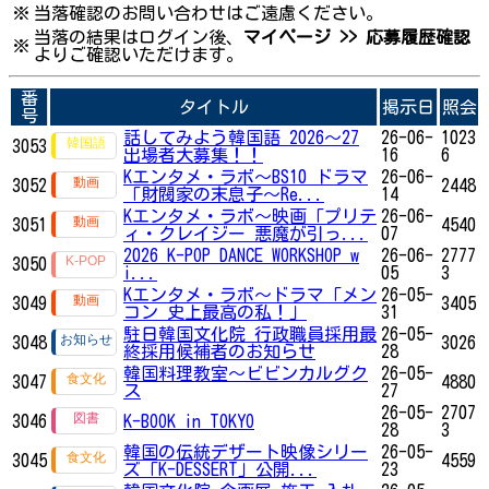
※
当落確認のお問い合わせはご遠慮ください。
当落の結果はログイン後、
マイページ >> 応募履歴確認
※
よりご確認いただけます。
番
タイトル
掲示日
照会
号
話してみよう韓国語 2026～27
26-06-
1023
3053
出場者大募集！！
16
6
Kエンタメ・ラボ～BS10 ドラマ
26-06-
3052
2448
「財閥家の末息子～Re...
14
Kエンタメ・ラボ～映画「プリテ
26-06-
3051
4540
ィ・クレイジー 悪魔が引っ...
07
2026 K-POP DANCE WORKSHOP w
26-06-
2777
3050
i...
05
3
Kエンタメ・ラボ～ドラマ「メン
26-05-
3049
3405
コン 史上最高の私！」
31
駐日韓国文化院 行政職員採用最
26-05-
3048
3026
終採用候補者のお知らせ
28
韓国料理教室～ビビンカルグク
26-05-
3047
4880
ス
27
26-05-
2707
3046
K-BOOK in TOKYO
28
3
韓国の伝統デザート映像シリー
26-05-
3045
4559
ズ「K-DESSERT」公開...
23