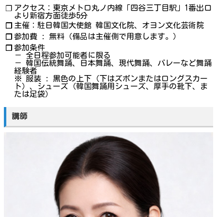
アクセス：東京メトロ丸ノ内線「四谷三丁目駅」1番出口
❐
より新宿方面徒歩5分
主催：駐日韓国大使館 韓国文化院、オヨン文化芸術院
❐
参加費 : 無料（備品は主催側で用意します。）
❐
参加条件
❐
－ 全日程参加可能者に限る
－ 韓国伝統舞踊、日本舞踊、現代舞踊、バレーなど舞踊
経験者
※ 服装 : 黒色の上下（下はズボンまたはロングスカー
ト）、シューズ（韓国舞踊用シューズ、厚手の靴下、ま
たは足袋）
講師