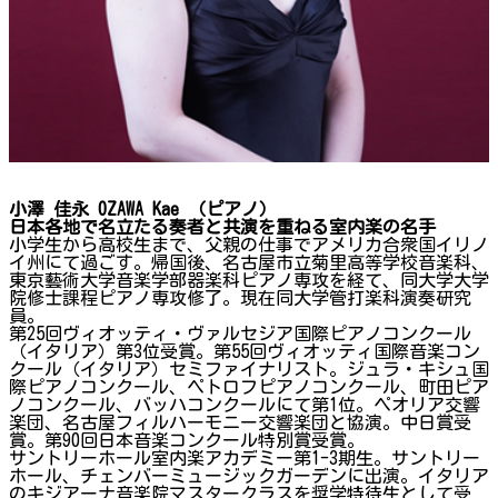
小澤 佳永 OZAWA Kae （ピアノ）
日本各地で名立たる奏者と共演を重ねる室内楽の名手
小学生から高校生まで、父親の仕事でアメリカ合衆国イリノ
イ州にて過ごす。帰国後、名古屋市立菊里高等学校音楽科、
東京藝術大学音楽学部器楽科ピアノ専攻を経て、同大学大学
院修士課程ピアノ専攻修了。現在同大学管打楽科演奏研究
員。
第25回ヴィオッティ・ヴァルセジア国際ピアノコンクール
（イタリア）第3位受賞。第55回ヴィオッティ国際音楽コン
クール（イタリア）セミファイナリスト。ジュラ・キシュ国
際ピアノコンクール、ペトロフピアノコンクール、町田ピア
ノコンクール、バッハコンクールにて第1位。ペオリア交響
楽団、名古屋フィルハーモニー交響楽団と協演。中日賞受
賞。第90回日本音楽コンクール特別賞受賞。
サントリーホール室内楽アカデミー第1-3期生。サントリー
ホール、チェンバーミュージックガーデンに出演。イタリア
のキジアーナ音楽院マスタークラスを奨学特待生として受