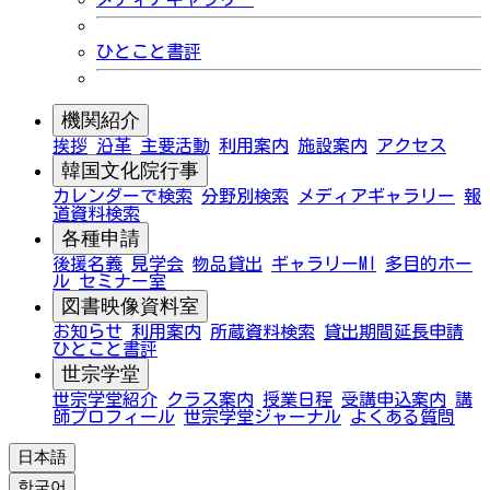
ひとこと書評
機関紹介
挨拶
沿革
主要活動
利用案内
施設案内
アクセス
韓国文化院行事
カレンダーで検索
分野別検索
メディアギャラリー
報
道資料検索
各種申請
後援名義
見学会
物品貸出
ギャラリーMI
多目的ホー
ル
セミナー室
図書映像資料室
お知らせ
利用案内
所蔵資料検索
貸出期間延長申請
ひとこと書評
世宗学堂
世宗学堂紹介
クラス案内
授業日程
受講申込案内
講
師プロフィール
世宗学堂ジャーナル
よくある質問
日本語
한국어