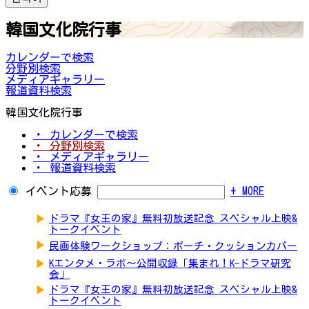
韓国文化院行事
カレンダーで検索
分野別検索
メディアギャラリー
報道資料検索
韓国文化院行事
・ カレンダーで検索
・ 分野別検索
・ メディアギャラリー
・ 報道資料検索
イベント応募
+ MORE
▶
ドラマ『女王の家』無料初放送記念 スペシャル上映&
トークイベント
▶
民画体験ワークショップ：ポーチ・クッションカバー
▶
Kエンタメ・ラボ～公開収録「集まれ！K-ドラマ研究
会」
▶
ドラマ『女王の家』無料初放送記念 スペシャル上映&
トークイベント