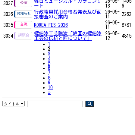
韓日ミュージカル・ガラコンサ
26-05-
1495
3037
ート
13
6
行政職員採用合格者発表及び面
26-05-
3036
2262
接審査のご案内
11
26-05-
3035
KOREA FES 2026
8781
11
螺鈿漆工芸講演「韓国の螺鈿漆
26-05-
3034
4815
工芸の伝統と匠について」
12
1
2
3
4
5
6
7
8
9
10
Next
»