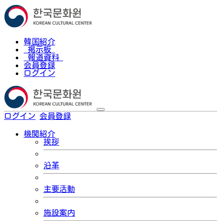
韓国紹介
掲示板
報道資料
会員登録
ログイン
ログイン
会員登録
한국어
機関紹介
挨拶
沿革
主要活動
施設案内