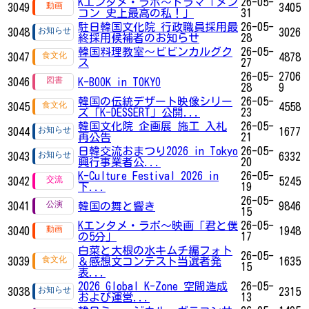
Kエンタメ・ラボ～ドラマ「メン
26-05-
3049
3405
コン 史上最高の私！」
31
駐日韓国文化院 行政職員採用最
26-05-
3048
3026
終採用候補者のお知らせ
28
韓国料理教室～ビビンカルグク
26-05-
3047
4878
ス
27
26-05-
2706
3046
K-BOOK in TOKYO
28
9
韓国の伝統デザート映像シリー
26-05-
3045
4558
ズ「K-DESSERT」公開...
23
韓国文化院 企画展 施工 入札
26-05-
3044
1677
再公告
21
日韓交流おまつり2026 in Tokyo
26-05-
3043
6332
興行事業者公...
20
K-Culture Festival 2026 in
26-05-
3042
5245
下...
19
26-05-
3041
韓国の舞と響き
9846
15
Kエンタメ・ラボ～映画「君と僕
26-05-
3040
1948
の5分」
17
白菜と大根の水キムチ編フォト
26-05-
3039
＆感想文コンテスト当選者発
1635
15
表...
2026 Global K-Zone 空間造成
26-05-
3038
2315
および運営...
13