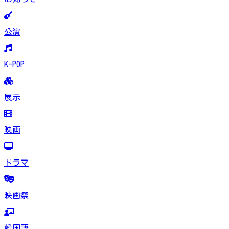
公演
K-POP
展示
映画
ドラマ
映画祭
韓国語