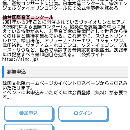
講、選抜コンサートに出演。日本木管コンクール、宗次エン
ジェルヴァイオリンコンクールにて公式伴奏者を務める。
仙台国際音楽コンクール
2001年から3年ごとに開催されているヴァイオリンとピアノ
の2部門による国際コンクール。協奏曲を課題曲の中心に据
えている特徴があり、若手音楽家の登竜門として世界から多
くの注目と期待を集めている。これまでに、スヴェトリン・
ルセフ、松山冴花、アリョーナ・バーエワ、ユジャ・ワン、
津田裕也、ヴァディム・ホロデンコ、ソヌ・イェゴン、ブル
ース・リウなど、世界で活躍する音楽家を多数輩出。2028年
には記念すべき第10回目を迎える。（公式サイト
https://simc.jp）
参加申込
韓国文化院ホームページのイベント申込ページからお申込み
いただけます。
イベントにお申込みいただくには会員登録（無料）が必要で
す。
参加申込
ログイン