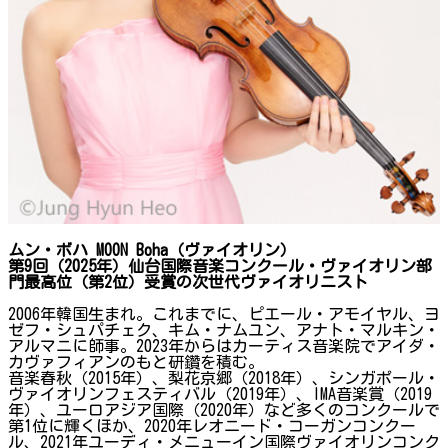
ムン・ボハ
MOON Boha（ヴァイオリン）
第
9
回（
2025
年）仙台国際音楽コンクール・ヴァイオリン部
門最高位（第
2
位）受賞の次世代ヴァイオリニスト
2006年韓国生まれ。これまでに、ピエール・アモイヤル、ヨ
ゼフ・シュパチェク、キム・ナムユン、アナト・マルキン・
アルマニに師事。2023年からはカーティス音楽院でアイダ・
カヴァフィアンのもと研鑽を積む。
音楽春秋（2015年）、梨花京郷（2018年）、シンガポール・
ヴァイオリンフェスティバル（2019年）、IMA音楽賞（2019
年）、ユーロアジア国際（2020年）など多くのコンクールで
第1位に輝くほか、2020年レオニード・コーガンコンクー
ル、2021年ユーディ・メニューイン国際ヴァイオリンコンク