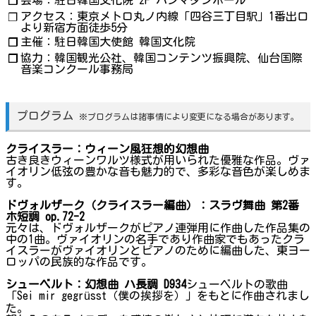
会場：駐日韓国文化院 2F ハンマダンホール
❐
アクセス：東京メトロ丸ノ内線「四谷三丁目駅」1番出口
❐
より新宿方面徒歩5分
主催：駐日韓国大使館 韓国文化院
❐
協力：韓国観光公社、韓国コンテンツ振興院、仙台国際
❐
音楽コンクール事務局
プログラム
※プログラムは諸事情により変更になる場合があります。
クライスラー：ウィーン風狂想的幻想曲
古き良きウィーンワルツ様式が用いられた優雅な作品。ヴァ
イオリン低弦の豊かな音も魅力的で、多彩な音色が楽しめま
す。
ドヴォルザーク（クライスラー編曲）：スラヴ舞曲 第2番
ホ短調 op.72-2
元々は、ドヴォルザークがピアノ連弾用に作曲した作品集の
中の1曲。ヴァイオリンの名手であり作曲家でもあったクラ
イスラーがヴァイオリンとピアノのために編曲した、東ヨー
ロッパの民族的な作品です。
シューベルト：幻想曲 ハ長調 D934
シューベルトの歌曲
「Sei mir gegrüsst（僕の挨拶を）」をもとに作曲されまし
た。