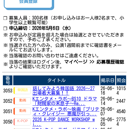
会員登録
募集人員：300名様（お申し込みはお一人様2名まで、小
❐
学生以上観覧可能）
申込締切：2026年5月6日（水）
❐
※
お申込みが定員を超えた場合は抽選とさせていただきま
すので、予めご了承ください。
※
当選された方へのみ、公演1週間前までに確認書をメー
ルにてお送りします。
※
当落確認のお問い合わせはご遠慮ください。
当落の結果はログイン後、
マイページ >> 応募履歴確認
※
よりご確認いただけます。
番
タイトル
掲示日
照会
号
話してみよう韓国語 2026～27
26-06-
1015
3053
出場者大募集！！
16
4
Kエンタメ・ラボ～BS10 ドラマ
26-06-
3052
2447
「財閥家の末息子～Re...
14
Kエンタメ・ラボ～映画「プリテ
26-06-
3051
4540
ィ・クレイジー 悪魔が引っ...
07
2026 K-POP DANCE WORKSHOP w
26-06-
2775
3050
i...
05
4