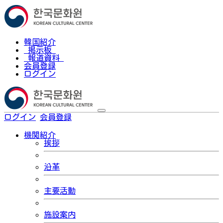
韓国紹介
掲示板
報道資料
会員登録
ログイン
ログイン
会員登録
한국어
機関紹介
挨拶
沿革
主要活動
施設案内