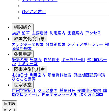
ひとこと書評
機関紹介
挨拶
沿革
主要活動
利用案内
施設案内
アクセス
韓国文化院行事
カレンダーで検索
分野別検索
メディアギャラリー
報
道資料検索
各種申請
後援名義
見学会
物品貸出
ギャラリーMI
多目的ホー
ル
セミナー室
図書映像資料室
お知らせ
利用案内
所蔵資料検索
貸出期間延長申請
ひとこと書評
世宗学堂
世宗学堂紹介
クラス案内
授業日程
受講申込案内
講
師プロフィール
世宗学堂ジャーナル
よくある質問
日本語
한국어