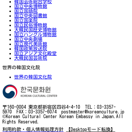
韓国芸術総合学校
国立中央博物館
国立国語院
国立中央図書館
国立国楽院
国立民俗博物館
大韓民国歴史博物館
国立ハングル博物館
国立中央劇場
国立現代美術館
韓国政策放送院
国立アジア文化殿堂
大韓民国芸術院
世界の韓国文化院
世界の韓国文化院
〒160-0004 東京都新宿区四谷4-4-10 TEL：03-3357-
5970 FAX：03-3357-6074 postmaster@koreanculture.jp
©Korean Cultural Center Korean Embassy in Japan.All
Rights Reserved.
利用約款・個人情報処理方針
【Desktopモード転換】