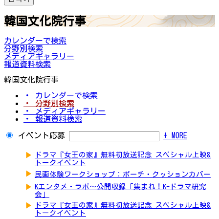
韓国文化院行事
カレンダーで検索
分野別検索
メディアギャラリー
報道資料検索
韓国文化院行事
・ カレンダーで検索
・ 分野別検索
・ メディアギャラリー
・ 報道資料検索
イベント応募
+ MORE
▶
ドラマ『女王の家』無料初放送記念 スペシャル上映&
トークイベント
▶
民画体験ワークショップ：ポーチ・クッションカバー
▶
Kエンタメ・ラボ～公開収録「集まれ！K-ドラマ研究
会」
▶
ドラマ『女王の家』無料初放送記念 スペシャル上映&
トークイベント