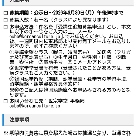
募集期間：公示日～2026年3月30日(月) 午後6時まで
❐
募集人数：若干名（クラスにより異なります)
❐
お申込方法：件名を「受講生追加募集申込」とし、本文
❐
に以下の①～⑩をご入力の上、メール
oubo@koreanculture.jpまでお申込ください。お申込
後、一週間以内に事務局より受付完了メールをお送りし
ますので、必ずご確認ください。
①受講希望クラス（曜日、時間帯も） ②氏名（フリガ
ナ及び英語表記も）③生年月日 ④性別・国籍 ⑤職
業 ⑥住所 ⑦電話番号 ⑧Ｅメールアドレス
⑨世宗学堂受講歴有無（受講されたことがある方は、受
講クラスもご入力ください。）
⑩韓国語学習歴（期間、語学講座・独学等の学習手段、
留学経験・語学資格等具体的に）
※⑩のご記入は韓国語講座へお申込みされる方のみとな
ります。
お問い合わせ先：世宗学堂 事務局
❐
oubo@koreanculture.jp
注意事項
※
期間内に募集定員を超えた場合は抽選となり、当選され