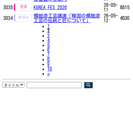
26-05-
3035
KOREA FES 2026
8815
11
螺鈿漆工芸講演「韓国の螺鈿漆
26-05-
3034
4830
工芸の伝統と匠について」
12
1
2
3
4
5
6
7
8
9
10
Next
»