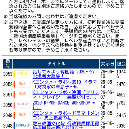
た方に4月2日（木）までにメールにてご連絡します。落
選された方には別途ご連絡いたしませんので、予めご了
承ください。
※
当落確認のお問い合わせはご遠慮ください。
※
お申込後、ご受講が決定した方には、初回授業時に受講
規約同意書へご署名いただき、必要に応じてレベルテス
トもお受けいただきます。受講規約の内容は、上記の
「韓国語講座募集要項」ページをご参照ください。ま
た、レベルテストの結果、レベルが適当でないと判断さ
れた場合、他クラスへの移動を推奨させていただく場合
もありますので、予めご了承ください。
番
タイトル
掲示日
照会
号
話してみよう韓国語 2026～27
26-06-
1074
3053
出場者大募集！！
16
8
Kエンタメ・ラボ～BS10 ドラマ
26-06-
3052
2470
「財閥家の末息子～Re...
14
Kエンタメ・ラボ～映画「プリテ
26-06-
3051
4552
ィ・クレイジー 悪魔が引っ...
07
2026 K-POP DANCE WORKSHOP w
26-06-
2782
3050
i...
05
7
Kエンタメ・ラボ～ドラマ「メン
26-05-
3049
3415
コン 史上最高の私！」
31
駐日韓国文化院 行政職員採用最
26-05-
3048
3036
終採用候補者のお知らせ
28