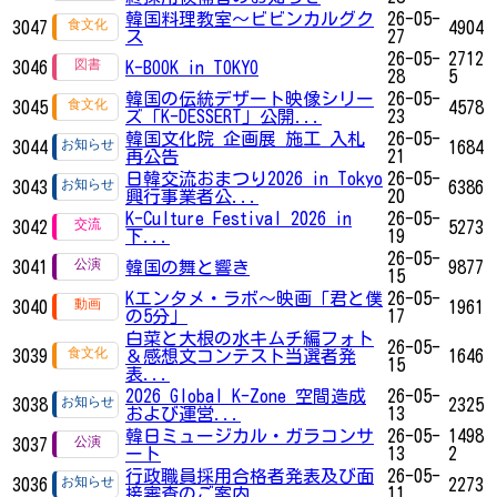
韓国料理教室～ビビンカルグク
26-05-
3047
4904
ス
27
26-05-
2712
3046
K-BOOK in TOKYO
28
5
韓国の伝統デザート映像シリー
26-05-
3045
4578
ズ「K-DESSERT」公開...
23
韓国文化院 企画展 施工 入札
26-05-
3044
1684
再公告
21
日韓交流おまつり2026 in Tokyo
26-05-
3043
6386
興行事業者公...
20
K-Culture Festival 2026 in
26-05-
3042
5273
下...
19
26-05-
3041
韓国の舞と響き
9877
15
Kエンタメ・ラボ～映画「君と僕
26-05-
3040
1961
の5分」
17
白菜と大根の水キムチ編フォト
26-05-
3039
＆感想文コンテスト当選者発
1646
15
表...
2026 Global K-Zone 空間造成
26-05-
3038
2325
および運営...
13
韓日ミュージカル・ガラコンサ
26-05-
1498
3037
ート
13
2
行政職員採用合格者発表及び面
26-05-
3036
2273
接審査のご案内
11