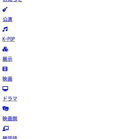
公演
K-POP
展示
映画
ドラマ
映画祭
韓国語