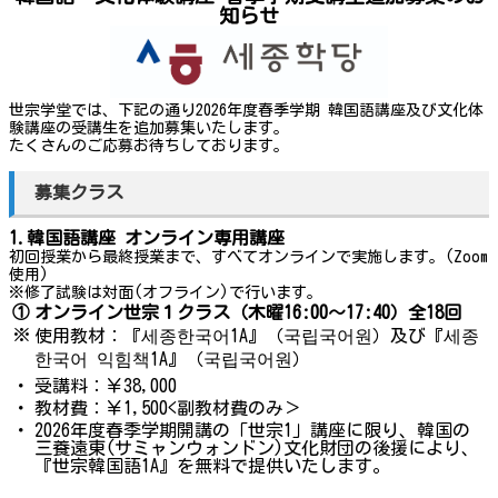
知らせ
世宗学堂では、下記の通り2026年度春季学期 韓国語講座及び文化体
験講座の受講生を追加募集いたします。
たくさんのご応募お待ちしております。
募集クラス
1.韓国語講座 オンライン専用講座
初回授業から最終授業まで、すべてオンラインで実施します。(Zoom
使用)
※修了試験は対面(オフライン)で行います。
①
オンライン世宗１クラス（木曜16:00～17:40）全18回
※
使用教材：『세종한국어1A』（국립국어원）及び『세종
한국어 익힘책1A』（국립국어원）
・
受講料：￥38,000
・
教材費：￥1,500<副教材費のみ＞
・
2026年度春季学期開講の「世宗1」講座に限り、韓国の
三養遠東(サミャンウォンドン)文化財団の後援により、
『世宗韓国語1A』を無料で提供いたします。