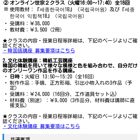
②
オンライン世宗２クラス（火曜16:00～17:40）全18回
※
使用教材：『세종한국어1B』（국립국어원）及び『세종
한국어 익힘책1B』（국립국어원）
・
受講料：￥38,000
・
教材費：￥3,500（2冊）
★クラスの内容・授業日程等詳細は、下記のページよりご確
認ください。
・韓国語講座 募集要項はこちら
2.文化体験講座：韓紙工芸講座
韓国の韓紙を用いて様々な模様と色を組み合わせ、自分だけ
のオンリーワン作品を作る講座。
・
日時：
火曜日 13:50～15:20（全16回）
・
制作作品：手鏡、正方形箱、引出小物入れの3作品（予
定）
・
受講料：￥24,000（16回分、工作道具セット込)
・
材料費（別途）：￥9,000（3作品分、材料費は講師に直
接支払）
★クラスの内容・授業日程等詳細は、下記のページよりご確
認ください。
・文化体験講座 募集要項はこちら
共通事項