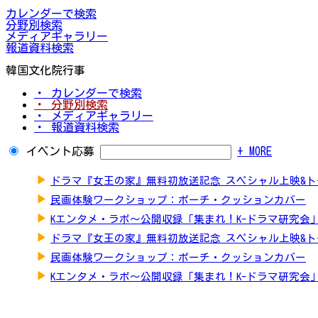
カレンダーで検索
分野別検索
メディアギャラリー
報道資料検索
韓国文化院行事
・ カレンダーで検索
・ 分野別検索
・ メディアギャラリー
・ 報道資料検索
イベント応募
+ MORE
▶
ドラマ『女王の家』無料初放送記念 スペシャル上映&
▶
民画体験ワークショップ：ポーチ・クッションカバー
▶
Kエンタメ・ラボ～公開収録「集まれ！K-ドラマ研究会
▶
ドラマ『女王の家』無料初放送記念 スペシャル上映&
▶
民画体験ワークショップ：ポーチ・クッションカバー
▶
Kエンタメ・ラボ～公開収録「集まれ！K-ドラマ研究会