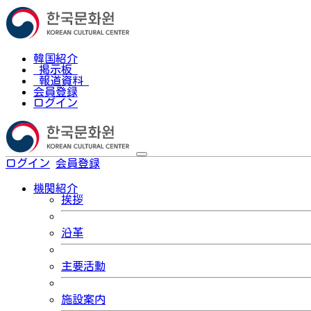
韓国紹介
掲示板
報道資料
会員登録
ログイン
ログイン
会員登録
한국어
機関紹介
挨拶
沿革
主要活動
施設案内