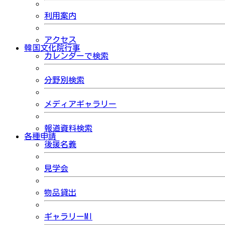
利用案内
アクセス
韓国文化院行事
カレンダーで検索
分野別検索
メディアギャラリー
報道資料検索
各種申請
後援名義
見学会
物品貸出
ギャラリーMI