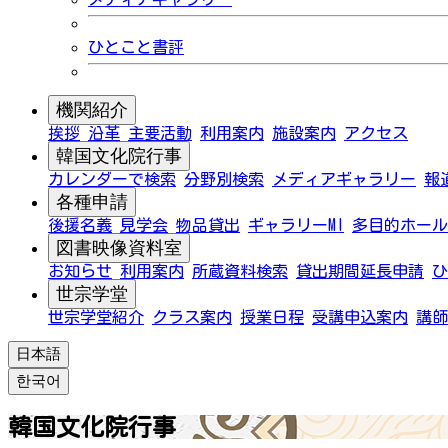
ひとこと書評
機関紹介
挨拶
沿革
主要活動
利用案内
施設案内
アクセス
韓国文化院行事
カレンダーで検索
分野別検索
メディアギャラリー
報
各種申請
後援名義
見学会
物品貸出
ギャラリーMI
多目的ホール
図書映像資料室
お知らせ
利用案内
所蔵資料検索
貸出期間延長申請
ひ
世宗学堂
世宗学堂紹介
クラス案内
授業日程
受講申込案内
講師
日本語
한국어
韓国文化院行事