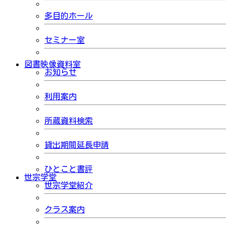
多目的ホール
セミナー室
図書映像資料室
お知らせ
利用案内
所蔵資料検索
貸出期間延長申請
ひとこと書評
世宗学堂
世宗学堂紹介
クラス案内