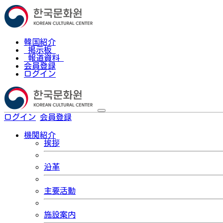
韓国紹介
掲示板
報道資料
会員登録
ログイン
ログイン
会員登録
한국어
機関紹介
挨拶
沿革
主要活動
施設案内