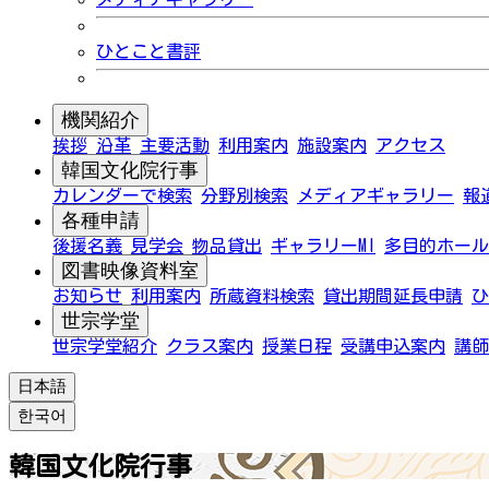
ひとこと書評
機関紹介
挨拶
沿革
主要活動
利用案内
施設案内
アクセス
韓国文化院行事
カレンダーで検索
分野別検索
メディアギャラリー
報
各種申請
後援名義
見学会
物品貸出
ギャラリーMI
多目的ホール
図書映像資料室
お知らせ
利用案内
所蔵資料検索
貸出期間延長申請
ひ
世宗学堂
世宗学堂紹介
クラス案内
授業日程
受講申込案内
講師
日本語
한국어
韓国文化院行事