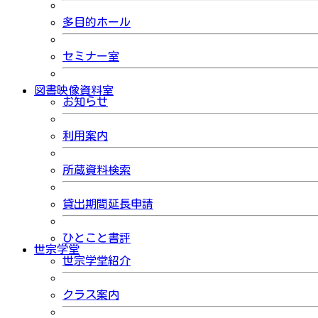
多目的ホール
セミナー室
図書映像資料室
お知らせ
利用案内
所蔵資料検索
貸出期間延長申請
ひとこと書評
世宗学堂
世宗学堂紹介
クラス案内