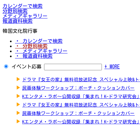
カレンダーで検索
分野別検索
メディアギャラリー
報道資料検索
韓国文化院行事
・ カレンダーで検索
・ 分野別検索
・ メディアギャラリー
・ 報道資料検索
イベント応募
+ MORE
▶
ドラマ『女王の家』無料初放送記念 スペシャル上映&
▶
民画体験ワークショップ：ポーチ・クッションカバー
▶
Kエンタメ・ラボ～公開収録「集まれ！K-ドラマ研究会
▶
ドラマ『女王の家』無料初放送記念 スペシャル上映&
▶
民画体験ワークショップ：ポーチ・クッションカバー
▶
Kエンタメ・ラボ～公開収録「集まれ！K-ドラマ研究会