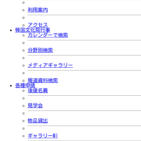
利用案内
アクセス
韓国文化院行事
カレンダーで検索
分野別検索
メディアギャラリー
報道資料検索
各種申請
後援名義
見学会
物品貸出
ギャラリーMI