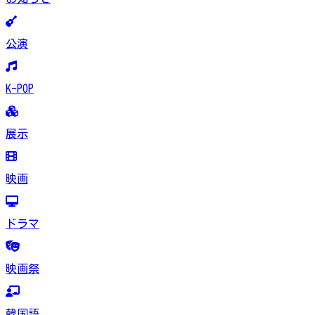
公演
K-POP
展示
映画
ドラマ
映画祭
韓国語