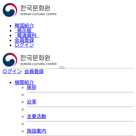
韓国紹介
掲示板
報道資料
会員登録
ログイン
ログイン
会員登録
한국어
機関紹介
挨拶
沿革
主要活動
施設案内