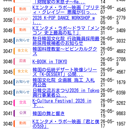
「財閥家の末息子～Re...
14
Kエンタメ・ラボ～映画「プリテ
26-06-
3051
4545
ィ・クレイジー 悪魔が引っ...
07
2026 K-POP DANCE WORKSHOP w
26-06-
2779
3050
i...
05
5
Kエンタメ・ラボ～ドラマ「メン
26-05-
3049
3409
コン 史上最高の私！」
31
駐日韓国文化院 行政職員採用最
26-05-
3048
3032
終採用候補者のお知らせ
28
韓国料理教室～ビビンカルグク
26-05-
3047
4892
ス
27
26-05-
2708
3046
K-BOOK in TOKYO
28
9
韓国の伝統デザート映像シリー
26-05-
3045
4567
ズ「K-DESSERT」公開...
23
韓国文化院 企画展 施工 入札
26-05-
3044
1679
再公告
21
日韓交流おまつり2026 in Tokyo
26-05-
3043
6359
興行事業者公...
20
K-Culture Festival 2026 in
26-05-
3042
5262
下...
19
26-05-
3041
韓国の舞と響き
9863
15
Kエンタメ・ラボ～映画「君と僕
26-05-
3040
1957
の5分」
17