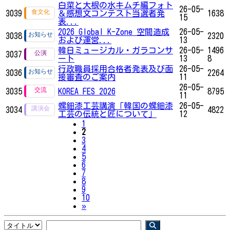
白菜と大根の水キムチ編フォト
26-05-
3039
＆感想文コンテスト当選者発
1638
15
表...
2026 Global K-Zone 空間造成
26-05-
3038
2320
および運営...
13
韓日ミュージカル・ガラコンサ
26-05-
1496
3037
ート
13
8
行政職員採用合格者発表及び面
26-05-
3036
2264
接審査のご案内
11
26-05-
3035
KOREA FES 2026
8795
11
螺鈿漆工芸講演「韓国の螺鈿漆
26-05-
3034
4822
工芸の伝統と匠について」
12
1
2
3
4
5
6
7
8
9
10
Next
»