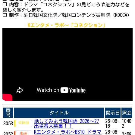
❐ 内容
：ドラマ「コネクション」の見どころや魅力などを
楽しく紹介します。
❐ 制作
：駐日韓国文化院／韓国コンテンツ振興院（KOCCA）
Kエンタメ・ラボ～「コネクション」
番
タイトル
掲示日
照会
号
話してみよう韓国語 2026～27
26-06-
1040
3053
出場者大募集！！
16
2
Kエンタメ・ラボ～BS10 ドラマ
26-06-
3052
2459