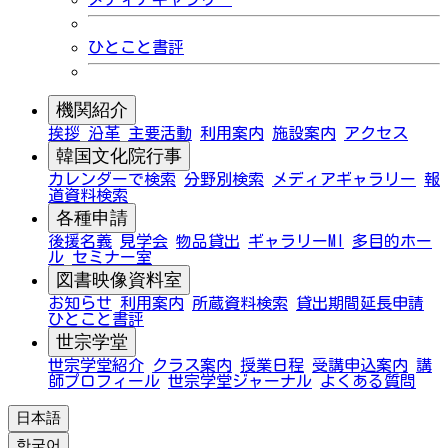
ひとこと書評
機関紹介
挨拶
沿革
主要活動
利用案内
施設案内
アクセス
韓国文化院行事
カレンダーで検索
分野別検索
メディアギャラリー
報
道資料検索
各種申請
後援名義
見学会
物品貸出
ギャラリーMI
多目的ホー
ル
セミナー室
図書映像資料室
お知らせ
利用案内
所蔵資料検索
貸出期間延長申請
ひとこと書評
世宗学堂
世宗学堂紹介
クラス案内
授業日程
受講申込案内
講
師プロフィール
世宗学堂ジャーナル
よくある質問
日本語
한국어