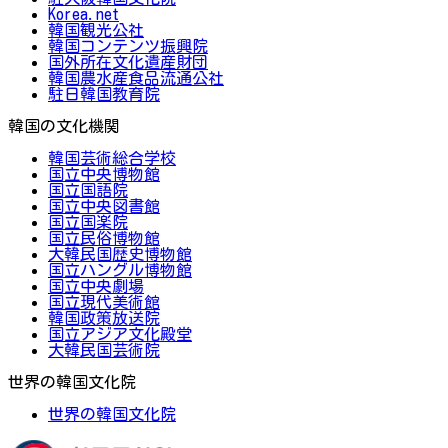
Korea.net
韓国観光公社
韓国コンテンツ振興院
国外所在文化遺産財団
韓国農水産食品流通公社
駐日韓国教育院
韓国の文化機関
韓国芸術総合学校
国立中央博物館
国立国語院
国立中央図書館
国立国楽院
国立民俗博物館
大韓民国歴史博物館
国立ハングル博物館
国立中央劇場
国立現代美術館
韓国政策放送院
国立アジア文化殿堂
大韓民国芸術院
世界の韓国文化院
世界の韓国文化院