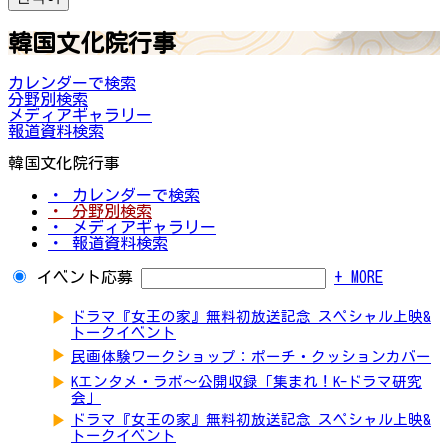
韓国文化院行事
カレンダーで検索
分野別検索
メディアギャラリー
報道資料検索
韓国文化院行事
・ カレンダーで検索
・ 分野別検索
・ メディアギャラリー
・ 報道資料検索
イベント応募
+ MORE
▶
ドラマ『女王の家』無料初放送記念 スペシャル上映&
トークイベント
▶
民画体験ワークショップ：ポーチ・クッションカバー
▶
Kエンタメ・ラボ～公開収録「集まれ！K-ドラマ研究
会」
▶
ドラマ『女王の家』無料初放送記念 スペシャル上映&
トークイベント