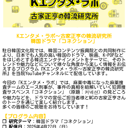
Kエンタメ・ラボ～古家正亨の韓流研究所
韓国ドラマ「コネクション」
駐日韓国文化院では、韓国コンテンツ振興院との共同制作に
より、日本でも人気の高い韓国のドラマ、映画、K-POPなど
をはじめとする韓流エンタテインメントをテーマに、そのト
レンドや魅力などについて様々な角度から楽しく情報をお伝
えするプログラム『Kエンタメ・ラボ～古家正亨の韓流研究
所』を当院YouTubeチャンネルにて配信しています。
今回の「Kエンタメ・ラボ」では、麻薬中毒になった麻薬捜
査チームのエース刑事が、事件の真相を紐解いていく犯罪捜
査サスペンス「コネクション」（原題：커넥션）の見どころ
や魅力などを、ドラマの宣伝ご担当者様とMCの古家正亨さん
のトークを通じて楽しく紹介します。
多くの皆様のご視聴をお待ちしています！
【プログラム内容】
❐ 研究テーマ
：韓国ドラマ「コネクション」
❐ 配信日
：2025年4月27日（日）