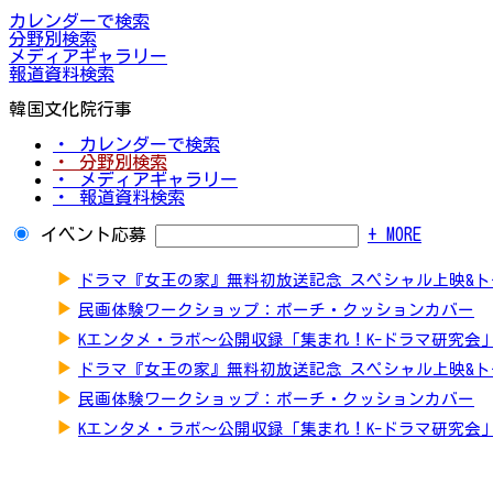
カレンダーで検索
分野別検索
メディアギャラリー
報道資料検索
韓国文化院行事
・ カレンダーで検索
・ 分野別検索
・ メディアギャラリー
・ 報道資料検索
イベント応募
+ MORE
▶
ドラマ『女王の家』無料初放送記念 スペシャル上映&
▶
民画体験ワークショップ：ポーチ・クッションカバー
▶
Kエンタメ・ラボ～公開収録「集まれ！K-ドラマ研究会
▶
ドラマ『女王の家』無料初放送記念 スペシャル上映&
▶
民画体験ワークショップ：ポーチ・クッションカバー
▶
Kエンタメ・ラボ～公開収録「集まれ！K-ドラマ研究会