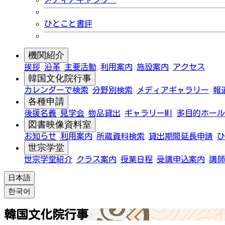
ひとこと書評
機関紹介
挨拶
沿革
主要活動
利用案内
施設案内
アクセス
韓国文化院行事
カレンダーで検索
分野別検索
メディアギャラリー
報
各種申請
後援名義
見学会
物品貸出
ギャラリーMI
多目的ホール
図書映像資料室
お知らせ
利用案内
所蔵資料検索
貸出期間延長申請
ひ
世宗学堂
世宗学堂紹介
クラス案内
授業日程
受講申込案内
講師
日本語
한국어
韓国文化院行事