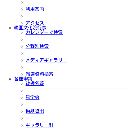
利用案内
アクセス
韓国文化院行事
カレンダーで検索
分野別検索
メディアギャラリー
報道資料検索
各種申請
後援名義
見学会
物品貸出
ギャラリーMI