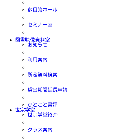
多目的ホール
セミナー室
図書映像資料室
お知らせ
利用案内
所蔵資料検索
貸出期間延長申請
ひとこと書評
世宗学堂
世宗学堂紹介
クラス案内