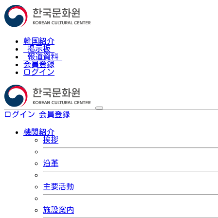
韓国紹介
掲示板
報道資料
会員登録
ログイン
ログイン
会員登録
한국어
機関紹介
挨拶
沿革
主要活動
施設案内