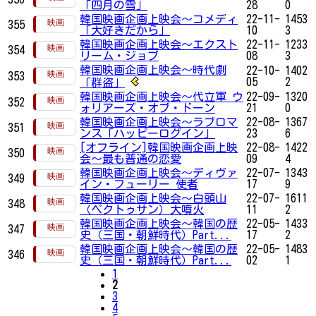
「四月の雪」
28
0
韓国映画企画上映会～コメディ
22-11-
1453
355
「大好きだから」
10
3
韓国映画企画上映会～エクスト
22-11-
1233
354
リーム・ジョブ
08
3
韓国映画企画上映会～時代劇
22-10-
1402
353
05
2
「群盗」
韓国映画企画上映会～代立軍 ウ
22-09-
1320
352
ォリアーズ・オブ・ドーン
21
0
韓国映画企画上映会～ラブロマ
22-08-
1367
351
ンス「ハッピーログイン」
23
6
[オフライン]韓国映画企画上映
22-08-
1422
350
会～最も普通の恋愛
09
4
韓国映画企画上映会～ディヴァ
22-07-
1343
349
イン・フューリー 使者
17
9
韓国映画企画上映会～白頭山
22-07-
1611
348
（ペクトゥサン）大噴火
11
2
韓国映画企画上映会～韓国の歴
22-05-
1433
347
史（三国・朝鮮時代）Part...
17
2
韓国映画企画上映会～韓国の歴
22-05-
1483
346
史（三国・朝鮮時代）Part...
02
1
1
2
3
4