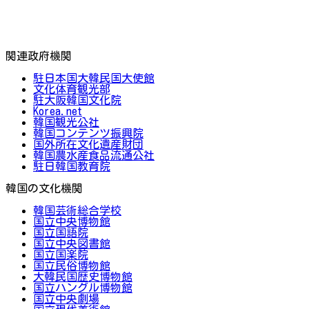
関連政府機関
駐日本国大韓民国大使館
文化体育観光部
駐大阪韓国文化院
Korea.net
韓国観光公社
韓国コンテンツ振興院
国外所在文化遺産財団
韓国農水産食品流通公社
駐日韓国教育院
韓国の文化機関
韓国芸術総合学校
国立中央博物館
国立国語院
国立中央図書館
国立国楽院
国立民俗博物館
大韓民国歴史博物館
国立ハングル博物館
国立中央劇場