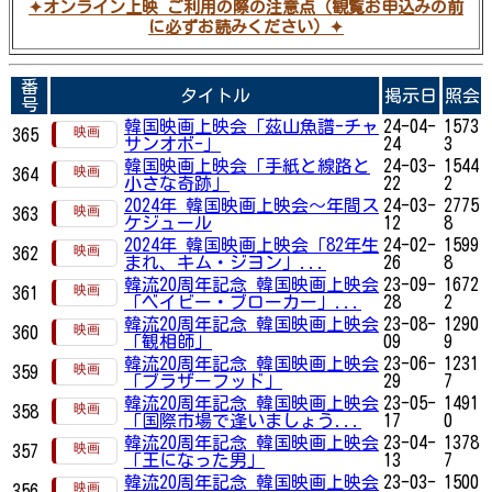
✦オンライン上映 ご利用の際の注意点（観覧お申込みの前
に必ずお読みください）✦
番
タイトル
掲示日
照会
号
韓国映画上映会「茲山魚譜-チャ
24-04-
1573
365
サンオボ-」
24
3
韓国映画上映会「手紙と線路と
24-03-
1544
364
小さな奇跡」
22
2
2024年 韓国映画上映会～年間ス
24-03-
2775
363
ケジュール
12
8
2024年 韓国映画上映会「82年生
24-02-
1599
362
まれ、キム・ジヨン」...
26
8
韓流20周年記念 韓国映画上映会
23-09-
1672
361
「ベイビー・ブローカー」...
28
2
韓流20周年記念 韓国映画上映会
23-08-
1290
360
「観相師」
09
9
韓流20周年記念 韓国映画上映会
23-06-
1231
359
「ブラザーフッド」
29
7
韓流20周年記念 韓国映画上映会
23-05-
1491
358
「国際市場で逢いましょう...
17
0
韓流20周年記念 韓国映画上映会
23-04-
1378
357
「王になった男」
13
7
韓流20周年記念 韓国映画上映会
23-03-
1500
356