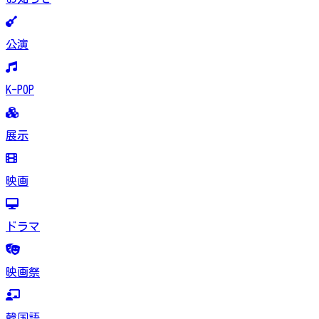
公演
K-POP
展示
映画
ドラマ
映画祭
韓国語