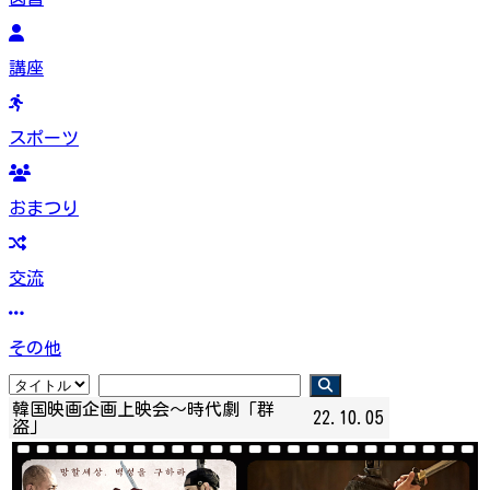
講座
スポーツ
おまつり
交流
その他
韓国映画企画上映会～時代劇「群
22.10.05
盗」