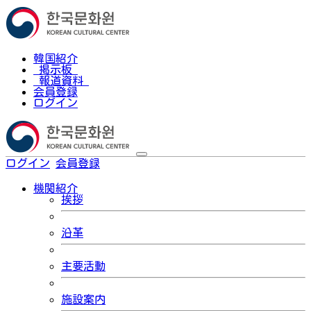
韓国紹介
掲示板
報道資料
会員登録
ログイン
ログイン
会員登録
한국어
機関紹介
挨拶
沿革
主要活動
施設案内