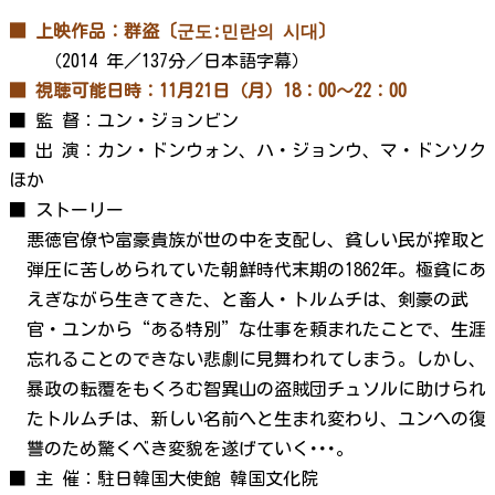
■ 上映作品：群盗〔군도:민란의 시대〕
（2014 年／137分／日本語字幕）
■ 視聴可能日時：11月21日（月）18：00～22：00
■ 監 督：ユン・ジョンビン
■ 出 演：カン・ドンウォン、ハ・ジョンウ、マ・ドンソク
ほか
■ ストーリー
悪徳官僚や富豪貴族が世の中を支配し、貧しい民が搾取と
弾圧に苦しめられていた朝鮮時代末期の1862年。極貧にあ
えぎながら生きてきた、と畜人・トルムチは、剣豪の武
官・ユンから“ある特別”な仕事を頼まれたことで、生涯
忘れることのできない悲劇に見舞われてしまう。しかし、
暴政の転覆をもくろむ智異山の盗賊団チュソルに助けられ
たトルムチは、新しい名前へと生まれ変わり、ユンへの復
讐のため驚くべき変貌を遂げていく･･･。
■ 主 催：駐日韓国大使館 韓国文化院