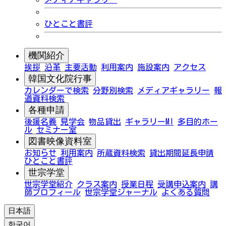
ひとこと書評
機関紹介
挨拶
沿革
主要活動
利用案内
施設案内
アクセス
韓国文化院行事
カレンダーで検索
分野別検索
メディアギャラリー
報
道資料検索
各種申請
後援名義
見学会
物品貸出
ギャラリーMI
多目的ホー
ル
セミナー室
図書映像資料室
お知らせ
利用案内
所蔵資料検索
貸出期間延長申請
ひとこと書評
世宗学堂
世宗学堂紹介
クラス案内
授業日程
受講申込案内
講
師プロフィール
世宗学堂ジャーナル
よくある質問
日本語
한국어