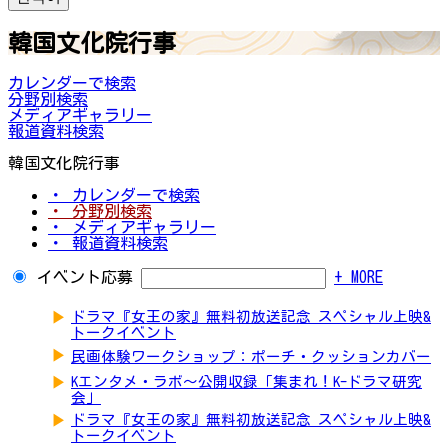
韓国文化院行事
カレンダーで検索
分野別検索
メディアギャラリー
報道資料検索
韓国文化院行事
・ カレンダーで検索
・ 分野別検索
・ メディアギャラリー
・ 報道資料検索
イベント応募
+ MORE
▶
ドラマ『女王の家』無料初放送記念 スペシャル上映&
トークイベント
▶
民画体験ワークショップ：ポーチ・クッションカバー
▶
Kエンタメ・ラボ～公開収録「集まれ！K-ドラマ研究
会」
▶
ドラマ『女王の家』無料初放送記念 スペシャル上映&
トークイベント