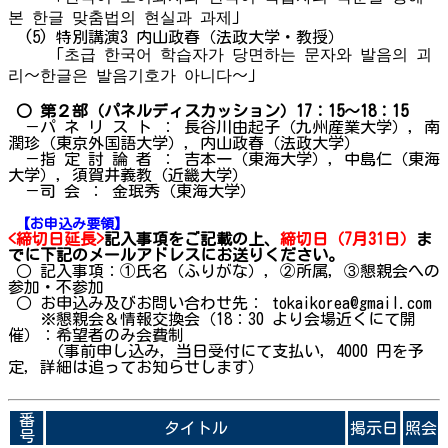
본 한글 맞춤법의 현실과 과제」
(5) 特別講演3 内山政春（法政大学・教授）
「초급 한국어 학습자가 당면하는 문자와 발음의 괴
리〜한글은 발음기호가 아니다〜」
○ 第２部（
パネルディスカッション）17：15～18：15
－パ ネ リ ス ト ： 長谷川由起子（九州産業大学），南
潤珍（東京外国語大学），内山政春（法政大学）
－指 定 討 論 者 ： 吉本一（東海大学），中島仁（東海
大学），須賀井義教（近畿大学）
－司 会 ： 金珉秀（東海大学）
【お申込み要領】
<
締切日延長>
記入事項をご記載の上、
締切日（7月31日）
ま
でに下記のメールアドレスにお送りください。
○ 記入事項：①氏名（ふりがな），②所属，③懇親会への
参加・不参加
○ お申込み及びお問い合わせ先： tokaikorea@gmail.com
※懇親会＆情報交換会（18：30 より会場近くにて開
催）：希望者のみ会費制
（事前申し込み，当日受付にて支払い，4000 円を予
定，詳細は追ってお知らせします）
番
タイトル
掲示日
照会
号