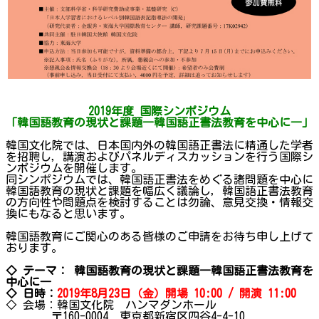
2019
年度 国際シンポジウム
「韓国語教育の現状と課題―韓国語正書法教育を中心に―」
韓国文化院では、日本国内外の韓国語正書法に精通した学者
を招聘し，講演およびパネルディスカッションを行う国際シ
ンポジウムを開催します。
同シンポジウムでは、韓国語正書法をめぐる諸問題を中心に
韓国語教育の現状と課題を幅広く議論し，韓国語正書法教育
の方向性や問題点を検討することは勿論、意見交換・情報交
換にもなると思います。
韓国語教育にご関心のある皆様のご申請をお待ち申し上げて
おります。
◇ テーマ：
韓国語教育の現状と課題―韓国語正書法教育を
中心に―
◇ 日時：
2019年8月23日（金）開場 10:00 / 開演 11:00
◇ 会場：韓国文化院 ハンマダンホール
〒160-0004 東京都新宿区四谷4-4-10