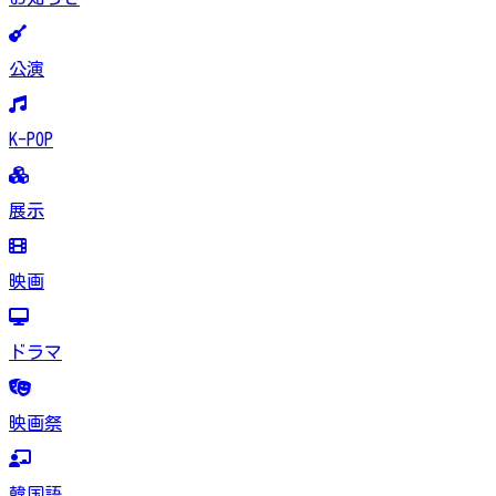
公演
K-POP
展示
映画
ドラマ
映画祭
韓国語