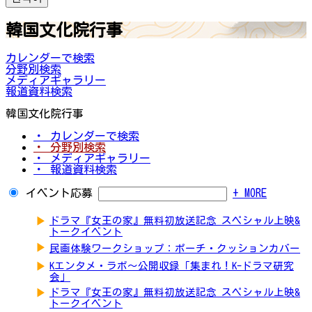
韓国文化院行事
カレンダーで検索
分野別検索
メディアギャラリー
報道資料検索
韓国文化院行事
・ カレンダーで検索
・ 分野別検索
・ メディアギャラリー
・ 報道資料検索
イベント応募
+ MORE
▶
ドラマ『女王の家』無料初放送記念 スペシャル上映&
トークイベント
▶
民画体験ワークショップ：ポーチ・クッションカバー
▶
Kエンタメ・ラボ～公開収録「集まれ！K-ドラマ研究
会」
▶
ドラマ『女王の家』無料初放送記念 スペシャル上映&
トークイベント