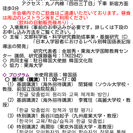
アクセス：丸ノ内線「四谷三丁目」下車 新宿方面
徒歩3分
※会場内でのご飲食はご遠慮いただいております。昼食
は周辺のレストラン等をご利用ください
（飲料の自動販売機あり）。
◇ 入場無料（事前のお申込みが必要です。詳しくは下段の
お申し込み方法をご覧ください。）
◇ 主催：文部科学省・科学研究費助成事業・基盤研究（C）
「日本人学習者におけるレベル別韓国語表記指
導法の開発」
研究代表者：金珉秀・東海大学国際教育セン
ター 講師，研究課題番号：17K02942）
◇ 共同主催：駐日韓国大使館 韓国文化院
◇ 協力：東海大学
※使用言語：韓国語
◇ プログラム
○ 第1部（講演）11：00～17：00
(1) 基調講演1（海外招待講演） 閔賢植（ソウル大学校・
教授，前国立国語院院長）
「한글 맞춤법의 원리와 교육 체계화 방안」
(2) 基調講演2（海外招待講演） 李寬珪（高麗大学校・教
授）
「한글 맞춤법의 정책과 영향 평가」
(3) 特別講演1 長谷川由起子（九州産業大学・教授）
「한국어 교육/학습/습득과 한글 맞춤법」
(4) 特別講演2 南潤珍（東京外国語大学・准教授）
「한국어 모어화자와 한국어 학습자의 작문을 통해