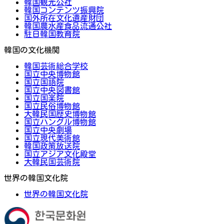
韓国観光公社
韓国コンテンツ振興院
国外所在文化遺産財団
韓国農水産食品流通公社
駐日韓国教育院
韓国の文化機関
韓国芸術総合学校
国立中央博物館
国立国語院
国立中央図書館
国立国楽院
国立民俗博物館
大韓民国歴史博物館
国立ハングル博物館
国立中央劇場
国立現代美術館
韓国政策放送院
国立アジア文化殿堂
大韓民国芸術院
世界の韓国文化院
世界の韓国文化院