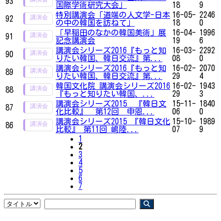
93
国際学術研究大会」
18
9
特別講演会「道端の人文学-日本
16-05-
2246
92
の中の韓国を訪ねて」
18
0
「早稲田のなかの韓国美術」展
16-04-
1996
91
記念講演会
19
6
講演会シリーズ2016『もっと知
16-03-
2292
90
りたい韓国、韓日交流』第...
08
0
講演会シリーズ2016『もっと知
16-02-
2070
89
りたい韓国、韓日交流』第...
29
4
韓国文化院 講演会シリーズ2016
16-02-
1943
88
『もっと知りたい韓国、...
29
3
講演会シリーズ2015 『韓日文
15-11-
1840
87
化比較』 第12回 申恩...
06
0
講演会シリーズ2015 『韓日文化
15-10-
1989
86
比較』 第11回 嶋陸...
07
9
1
2
3
4
5
6
7