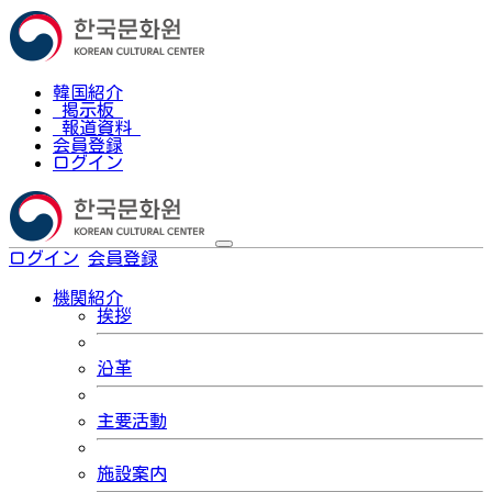
韓国紹介
掲示板
報道資料
会員登録
ログイン
ログイン
会員登録
한국어
機関紹介
挨拶
沿革
主要活動
施設案内