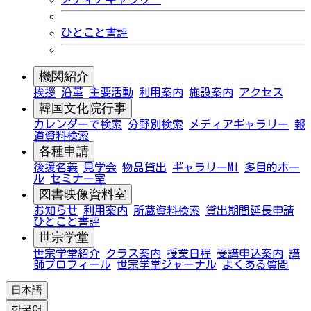
ひとこと書評
機関紹介
挨拶
沿革
主要活動
利用案内
施設案内
アクセス
韓国文化院行事
カレンダーで検索
分野別検索
メディアギャラリー
報
道資料検索
各種申請
後援名義
見学会
物品貸出
ギャラリーMI
多目的ホー
ル
セミナー室
図書映像資料室
お知らせ
利用案内
所蔵資料検索
貸出期間延長申請
ひとこと書評
世宗学堂
世宗学堂紹介
クラス案内
授業日程
受講申込案内
講
師プロフィール
世宗学堂ジャーナル
よくある質問
日本語
한국어