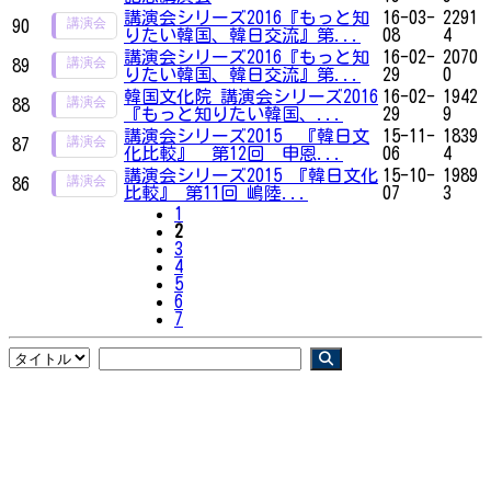
講演会シリーズ2016『もっと知
16-03-
2291
90
りたい韓国、韓日交流』第...
08
4
講演会シリーズ2016『もっと知
16-02-
2070
89
りたい韓国、韓日交流』第...
29
0
韓国文化院 講演会シリーズ2016
16-02-
1942
88
『もっと知りたい韓国、...
29
9
講演会シリーズ2015 『韓日文
15-11-
1839
87
化比較』 第12回 申恩...
06
4
講演会シリーズ2015 『韓日文化
15-10-
1989
86
比較』 第11回 嶋陸...
07
3
1
2
3
4
5
6
7