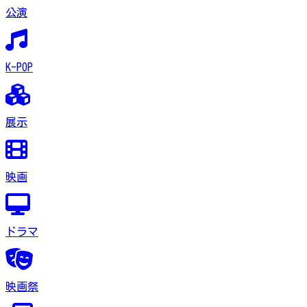
公演
K-POP
展示
映画
ドラマ
映画祭