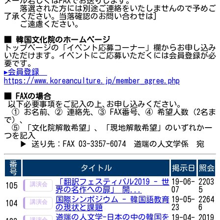
メール若しくはFAXでお送りします。
落選された方には別途ご連絡をいたしませんので予めご
了承ください。当落確認のお問い合わせは]
ご遠慮ください。
■ 韓国文化院のホームページ
トップページの「イベント応募コーナー」欄からお申し込み
いただけます。イベントにご応募いただくには会員登録が必
要です。
▸会員登録
https://www.koreanculture.jp/member_agree.php
■ FAXの場合
以下必要事項をご記入の上､お申し込みください。
① お名前、② 連絡先、③ FAX番号、④ 希望人数（2名ま
で）、
⑤ 「文化院解散希望」、「現地解散希望」のいずれか一
つを記入
▶ 送り先：FAX 03-3357-6074 道端の人文学係 宛
番
タイトル
掲示日
照会
号
「翻訳フェスティバル2019 - 世
19-06-
2203
105
界の名作への扉」 開...
07
5
国際シンポジウム - 韓国語教育
19-05-
2264
104
の現状と課題
23
6
道端の人文学-日本の中の韓国を
19-04-
2019