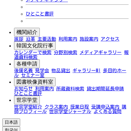
ひとこと書評
機関紹介
挨拶
沿革
主要活動
利用案内
施設案内
アクセス
韓国文化院行事
カレンダーで検索
分野別検索
メディアギャラリー
報
道資料検索
各種申請
後援名義
見学会
物品貸出
ギャラリーMI
多目的ホー
ル
セミナー室
図書映像資料室
お知らせ
利用案内
所蔵資料検索
貸出期間延長申請
ひとこと書評
世宗学堂
世宗学堂紹介
クラス案内
授業日程
受講申込案内
講
師プロフィール
世宗学堂ジャーナル
よくある質問
日本語
한국어