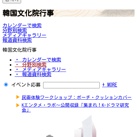
韓国文化院行事
カレンダーで検索
分野別検索
メディアギャラリー
報道資料検索
韓国文化院行事
・ カレンダーで検索
・ 分野別検索
・ メディアギャラリー
・ 報道資料検索
イベント応募
+ MORE
▶
民画体験ワークショップ：ポーチ・クッションカバー
▶
Kエンタメ・ラボ～公開収録「集まれ！K-ドラマ研究
会」