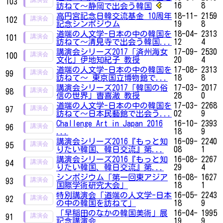
103
16
8
訪ねて～静岡で出会う韓国
高円宮記念日韓交流基金 10周年
18-11-
2159
102
記念シンポジウム
19
8
道端の人文学-日本の中の韓国を
18-04-
2313
101
訪ねて～清見寺で出会う韓国...
12
4
講演会シリーズ2017「済州海女
17-09-
2530
100
文化」伊地知紀子 教授
20
4
道端の人文学-日本の中の韓国を
17-08-
2313
99
訪ねて～ 東京国立博物館で...
18
8
講演会シリーズ2017「韓国の俗
17-03-
2017
98
信の世界」曺喜澈 教授
28
0
道端の人文学-日本の中の韓国を
17-03-
2268
97
訪ねて～日本民藝館で出会う...
02
9
Challenge Art in Japan 2016
16-10-
2393
96
...
18
9
講演会シリーズ2016『もっと知
16-09-
2240
95
りたい韓国、韓日交流』第...
08
1
講演会シリーズ2016『もっと知
16-08-
2267
94
りたい韓国、韓日交流』第...
29
4
シンポジウム「第一回東アジア
16-08-
1627
93
国際学術研究大会」
18
1
特別講演会「道端の人文学-日本
16-05-
2243
92
の中の韓国を訪ねて」
18
9
「早稲田のなかの韓国美術」展
16-04-
1995
91
記念講演会
19
9