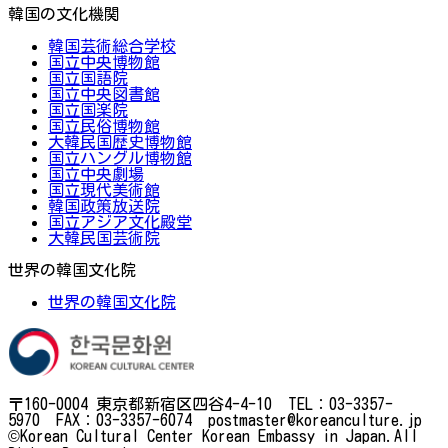
韓国の文化機関
韓国芸術総合学校
国立中央博物館
国立国語院
国立中央図書館
国立国楽院
国立民俗博物館
大韓民国歴史博物館
国立ハングル博物館
国立中央劇場
国立現代美術館
韓国政策放送院
国立アジア文化殿堂
大韓民国芸術院
世界の韓国文化院
世界の韓国文化院
〒160-0004 東京都新宿区四谷4-4-10 TEL：03-3357-
5970 FAX：03-3357-6074 postmaster@koreanculture.jp
©Korean Cultural Center Korean Embassy in Japan.All