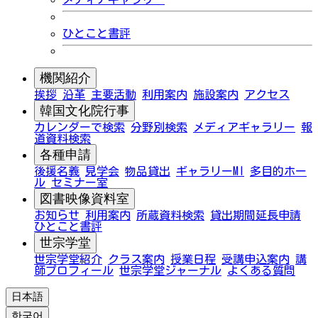
ひとこと書評
機関紹介
挨拶
沿革
主要活動
利用案内
施設案内
アクセス
韓国文化院行事
カレンダーで検索
分野別検索
メディアギャラリー
報
道資料検索
各種申請
後援名義
見学会
物品貸出
ギャラリーMI
多目的ホー
ル
セミナー室
図書映像資料室
お知らせ
利用案内
所蔵資料検索
貸出期間延長申請
ひとこと書評
世宗学堂
世宗学堂紹介
クラス案内
授業日程
受講申込案内
講
師プロフィール
世宗学堂ジャーナル
よくある質問
日本語
한국어