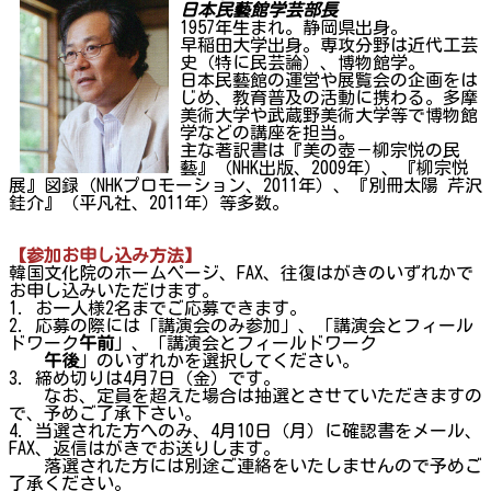
日本民藝館学芸部長
1957年生まれ。静岡県出身。
早稲田大学出身。専攻分野は近代工芸
史（特に民芸論）、博物館学。
日本民藝館の運営や展覧会の企画をは
じめ、教育普及の活動に携わる。多摩
美術大学や武蔵野美術大学等で博物館
学などの講座を担当。
主な著訳書は『美の壺－柳宗悦の民
藝』（NHK出版、2009年）、『柳宗悦
展』図録（NHKプロモーション、2011年）、『別冊太陽 芹沢
銈介』（平凡社、2011年）等多数。
【参加お申し込み方法】
韓国文化院のホームページ、FAX、往復はがきのいずれかで
お申し込みいただけます。
1. お一人様2名までご応募できます。
2. 応募の際には「講演会のみ参加」、「講演会とフィール
ドワーク
午前
」、「講演会とフィールドワーク
午後
」のいずれかを選択してください。
3. 締め切りは4月7日（金）です。
なお、定員を超えた場合は抽選とさせていただきますの
で、予めご了承下さい。
4. 当選された方へのみ、4月10日（月）に確認書をメール、
FAX、返信はがきでお送りします。
落選された方には別途ご連絡をいたしませんので予めご
了承ください。