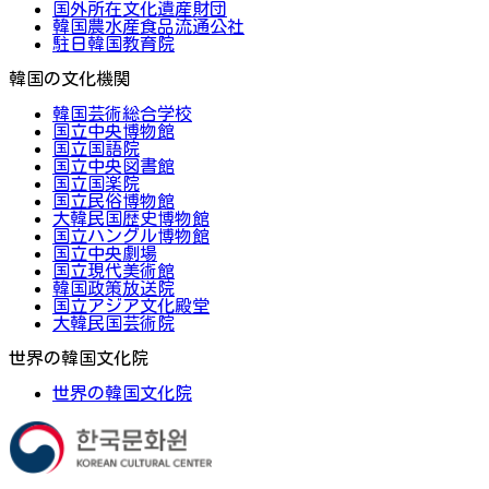
国外所在文化遺産財団
韓国農水産食品流通公社
駐日韓国教育院
韓国の文化機関
韓国芸術総合学校
国立中央博物館
国立国語院
国立中央図書館
国立国楽院
国立民俗博物館
大韓民国歴史博物館
国立ハングル博物館
国立中央劇場
国立現代美術館
韓国政策放送院
国立アジア文化殿堂
大韓民国芸術院
世界の韓国文化院
世界の韓国文化院