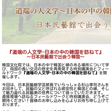
『道端の人文学
-
日本の中の韓国を訪ねて
』
～日本民藝館で出会う韓国～
韓国文化院では、日本の中で韓国と縁のある場所について学
び、両国の長い交流の歴史を再発見する特別講演会とフィー
ルドワーク
『道端の人文学-日本の中の韓国を訪ねて』
を開
催します。
今回は、日本民藝館学芸部長でいらっしゃる杉山享司さんを
お招きして、民藝の父と呼ばれる柳宗悦と韓国との縁、そし
て魅力溢れる民藝美の世界について語っていただきます。
直接現場へ訪ねるフィールドワークと特別講演会、どうぞご
期待ください！皆様のお申し込みを心よりお待ち申し上げて
おります。