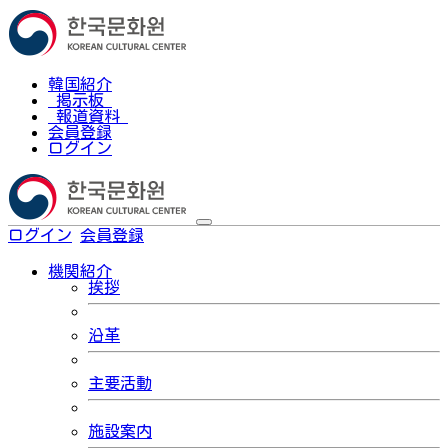
韓国紹介
掲示板
報道資料
会員登録
ログイン
ログイン
会員登録
한국어
機関紹介
挨拶
沿革
主要活動
施設案内