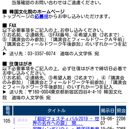
当落確認のお問い合わせはご遠慮ください。
■ 韓国文化院のホームページ
トップページの
応募
欄
からお申し込みいただけます。
■ FAX
以下必要事項をご記入の上､お申し込みください。
①お名前、②連絡先、③FAX番号、④希望人数（2名まで）、
⑤「講演会のみ参加」「講演会とフィールドワークＡ午前」
「講演会とフィールドワーク午後参加」のいずれか一つを記
入
▶ 送り先：03-3357-6074 道端の人文学係 宛
■ 往復はがき
以下必要事項をご記入の上、必ず往復はがきで締切日必着で
お申し込みください。
①お名前、②連絡先、③希望人数（2名まで）、④「講演会
のみ参加」「講演会とフィールドワーク午前参加」「講演会
とフィールドワーク午後参加」のいずれか一つを記入
▶ 送り先：〒160-0004東京都新宿区四谷4-4-10 韓国文化
院 道端の人文学係 宛
番
タイトル
掲示日
照会
号
「翻訳フェスティバル2019 - 世
19-06-
2206
105
界の名作への扉」 開...
07
2