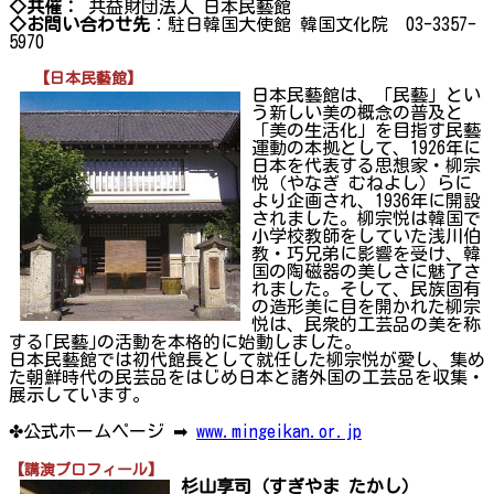
◇共催：
共益財団法人 日本民藝館
◇お問い合わせ先
：駐日韓国大使館 韓国文化院 03-3357-
5970
【日本民藝館】
日本民藝館は、「民藝」とい
う新しい美の概念の普及と
「美の生活化」を目指す民藝
運動の本拠として、1926年に
日本を代表する思想家・柳宗
悦（やなぎ むねよし）らに
より企画され、1936年に開設
されました。柳宗悦は韓国で
小学校教師をしていた浅川伯
教・巧兄弟に影響を受け、韓
国の陶磁器の美しさに魅了さ
れました。そして、民族固有
の造形美に目を開かれた柳宗
悦は、民衆的工芸品の美を称
する｢民藝｣の活動を本格的に始動しました。
日本民藝館では初代館長として就任した柳宗悦が愛し、集め
た朝鮮時代の民芸品をはじめ日本と諸外国の工芸品を収集・
展示しています。
✤公式ホームページ ➡
www.mingeikan.or.jp
【講演プロフィール】
杉山享司（すぎやま たかし）