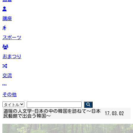
講座
スポーツ
おまつり
交流
その他
道端の人文学-日本の中の韓国を訪ねて～日本
17.03.02
民藝館で出会う韓国～