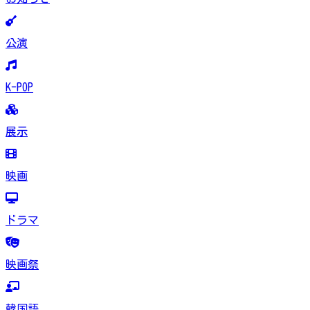
公演
K-POP
展示
映画
ドラマ
映画祭
韓国語