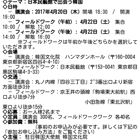
◇テーマ：日本民藝館で出会う韓国
◇日時
－
講演会：2017年4月20日（木）
開場 18:30 / 開演
19:00
－
フィールドワーク（午前）: 4月22日（土）
集合
10:00 / 解散 12:00
－
フィールドワーク（午後）: 4月22日（土）
集合
14:00 / 解散 16:00
※フィールドワークは午前か午後どちらかを選択して
いただきます。
◇会場
－ 講演会：韓国文化院 ハンマダンホール（〒160-0004
東京都新宿区四谷4-4-10）
－ フィールドワーク：日本民藝館（〒153-0041 東京都目
黒区駒場4-3-33）
◇交通
：
－ 講演会：丸ノ内線「四谷三丁目」2~3番出口より新宿
方面徒歩3分
－ フィールドワーク：京王井の頭線「駒場東大前駅」西
口より徒歩7分
小田急線「東北沢駅」
東口より徒歩15分
◇応募
：お一人様2名まで
◇定員
：講演会 300名、フィールドワークワーク 各40名
◇参加費：無料
（事前のお申込みが必要です。詳しくは下記の
「参加お申し込み方法」をご覧ください）
◇主催：
駐日韓国大使館 韓国文化院