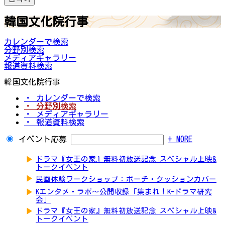
韓国文化院行事
カレンダーで検索
分野別検索
メディアギャラリー
報道資料検索
韓国文化院行事
・ カレンダーで検索
・ 分野別検索
・ メディアギャラリー
・ 報道資料検索
イベント応募
+ MORE
▶
ドラマ『女王の家』無料初放送記念 スペシャル上映&
トークイベント
▶
民画体験ワークショップ：ポーチ・クッションカバー
▶
Kエンタメ・ラボ～公開収録「集まれ！K-ドラマ研究
会」
▶
ドラマ『女王の家』無料初放送記念 スペシャル上映&
トークイベント