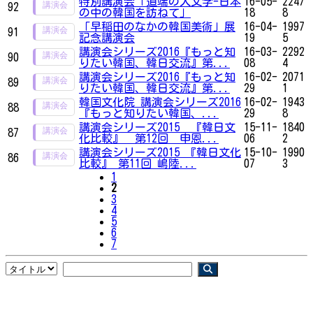
特別講演会「道端の人文学-日本
16-05-
2247
92
の中の韓国を訪ねて」
18
8
「早稲田のなかの韓国美術」展
16-04-
1997
91
記念講演会
19
5
講演会シリーズ2016『もっと知
16-03-
2292
90
りたい韓国、韓日交流』第...
08
4
講演会シリーズ2016『もっと知
16-02-
2071
89
りたい韓国、韓日交流』第...
29
1
韓国文化院 講演会シリーズ2016
16-02-
1943
88
『もっと知りたい韓国、...
29
8
講演会シリーズ2015 『韓日文
15-11-
1840
87
化比較』 第12回 申恩...
06
2
講演会シリーズ2015 『韓日文化
15-10-
1990
86
比較』 第11回 嶋陸...
07
3
1
2
3
4
5
6
7