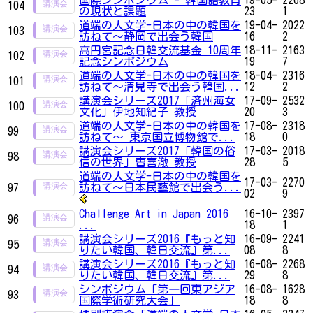
国際シンポジウム - 韓国語教育
19-05-
2268
104
の現状と課題
23
1
道端の人文学-日本の中の韓国を
19-04-
2022
103
訪ねて～静岡で出会う韓国
16
2
高円宮記念日韓交流基金 10周年
18-11-
2163
102
記念シンポジウム
19
7
道端の人文学-日本の中の韓国を
18-04-
2316
101
訪ねて～清見寺で出会う韓国...
12
2
講演会シリーズ2017「済州海女
17-09-
2532
100
文化」伊地知紀子 教授
20
3
道端の人文学-日本の中の韓国を
17-08-
2318
99
訪ねて～ 東京国立博物館で...
18
0
講演会シリーズ2017「韓国の俗
17-03-
2018
98
信の世界」曺喜澈 教授
28
5
道端の人文学-日本の中の韓国を
17-03-
2270
訪ねて～日本民藝館で出会う...
97
02
9
Challenge Art in Japan 2016
16-10-
2397
96
...
18
1
講演会シリーズ2016『もっと知
16-09-
2241
95
りたい韓国、韓日交流』第...
08
8
講演会シリーズ2016『もっと知
16-08-
2268
94
りたい韓国、韓日交流』第...
29
8
シンポジウム「第一回東アジア
16-08-
1628
93
国際学術研究大会」
18
8