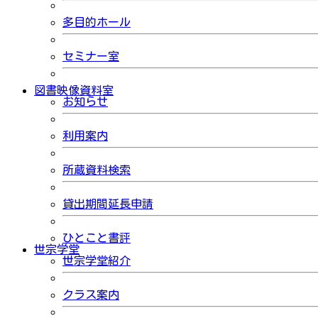
多目的ホール
セミナー室
図書映像資料室
お知らせ
利用案内
所蔵資料検索
貸出期間延長申請
ひとこと書評
世宗学堂
世宗学堂紹介
クラス案内