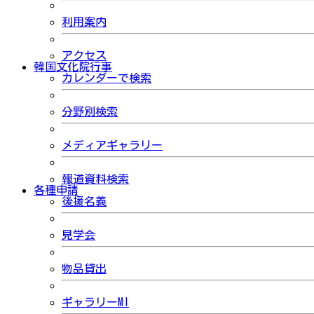
利用案内
アクセス
韓国文化院行事
カレンダーで検索
分野別検索
メディアギャラリー
報道資料検索
各種申請
後援名義
見学会
物品貸出
ギャラリーMI