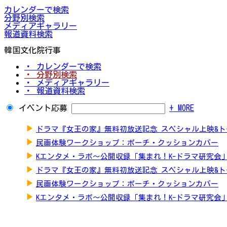
カレンダーで検索
分野別検索
メディアギャラリー
報道資料検索
韓国文化院行事
・ カレンダーで検索
・ 分野別検索
・ メディアギャラリー
・ 報道資料検索
イベント応募
+ MORE
▶
ドラマ『女王の家』無料初放送記念 スペシャル上映&
▶
民画体験ワークショップ：ポーチ・クッションカバー
▶
Kエンタメ・ラボ～公開収録「集まれ！K-ドラマ研究会
▶
ドラマ『女王の家』無料初放送記念 スペシャル上映&
▶
民画体験ワークショップ：ポーチ・クッションカバー
▶
Kエンタメ・ラボ～公開収録「集まれ！K-ドラマ研究会