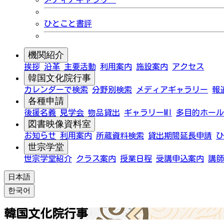
ひとこと書評
機関紹介
挨拶
沿革
主要活動
利用案内
施設案内
アクセス
韓国文化院行事
カレンダーで検索
分野別検索
メディアギャラリー
報
各種申請
後援名義
見学会
物品貸出
ギャラリーMI
多目的ホール
図書映像資料室
お知らせ
利用案内
所蔵資料検索
貸出期間延長申請
ひ
世宗学堂
世宗学堂紹介
クラス案内
授業日程
受講申込案内
講師
日本語
한국어
韓国文化院行事