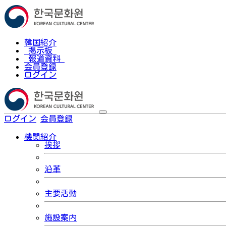
韓国紹介
掲示板
報道資料
会員登録
ログイン
ログイン
会員登録
한국어
機関紹介
挨拶
沿革
主要活動
施設案内